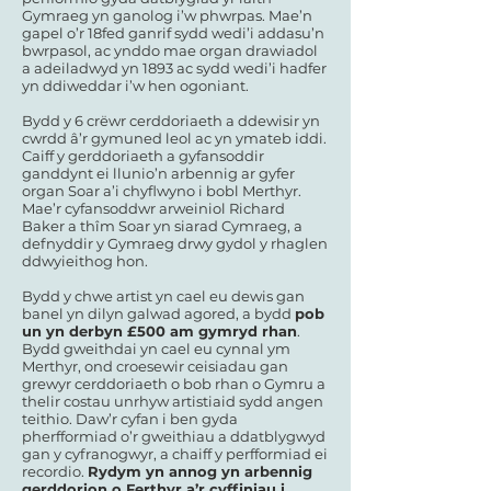
Gymraeg yn ganolog i’w phwrpas. Mae’n
gapel o’r 18fed ganrif sydd wedi’i addasu’n
bwrpasol, ac ynddo mae organ drawiadol
a adeiladwyd yn 1893 ac sydd wedi’i hadfer
yn ddiweddar i’w hen ogoniant.
Bydd y 6 crëwr cerddoriaeth a ddewisir yn
cwrdd â’r gymuned leol ac yn ymateb iddi.
Caiff y gerddoriaeth a gyfansoddir
ganddynt ei llunio’n arbennig ar gyfer
organ Soar a’i chyflwyno i bobl Merthyr.
Mae’r cyfansoddwr arweiniol Richard
Baker a thîm Soar yn siarad Cymraeg, a
defnyddir y Gymraeg drwy gydol y rhaglen
ddwyieithog hon.
Bydd y chwe artist yn cael eu dewis gan
banel yn dilyn galwad agored, a bydd
pob
un yn derbyn £500 am gymryd rhan
.
Bydd gweithdai yn cael eu cynnal ym
Merthyr, ond croesewir ceisiadau gan
grewyr cerddoriaeth o bob rhan o Gymru a
thelir costau unrhyw artistiaid sydd angen
teithio. Daw’r cyfan i ben gyda
pherfformiad o’r gweithiau a ddatblygwyd
gan y cyfranogwyr, a chaiff y perfformiad ei
recordio.
Rydym yn annog yn arbennig
gerddorion o Ferthyr a’r cyffiniau i