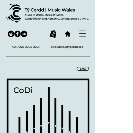
+44 (0)29 2063 5640
enquiries@tycerdd.org
ENG