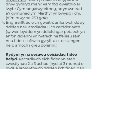
drwy gymryd rhan? Pam fod gweithio ar
lwybr Cymraeg/dwyieithog, ac ymwneud
â’r gymuned ym Merthyr yn bwysig i chi.
(
dim mwy na 250 gair
)
Enghreifftiau o’ch gwaith
: anfonwch ddwy
ddolen neu atodiadau i’ch cerddoriaeth
(sylwer: byddem yn ddiolchgar petaech yn
anfon dolenni yn hytrach na ffeiliau sain
neu fideo; cofiwch gysylltu os oes angen
help arnoch i greu dolenni.)
Rydym yn croesawu ceisiadau fideo
hefyd.
Recordiwch eich fideo yn ateb
cwestiynau 2 a 3 uchod (hyd at 3 munud o
hyd), a lanlwythwch ddolen i’ch fideo, gan
roi’r wybodaeth y gofynnwyd amdani yng
nghwestiynau 1 a 4 ar y ffurflen i’w
lanlwytho. Os oes angen help arnoch i
greu dolen i’ch fideo, mae pob croeso i chi
yrru
e-bost
atom i gael help.
Yr amserlen a’r broses
Dyddiad cau
ar gyfer ceisiadau:
12:00
dydd Llun 12 Rhagfyr
Bydd y panel (Richard Baker, James
McVinnie, Dilwyn o Theatr Soar, a Deborah
Keyser, Cyfarwyddwr Tŷ Cerdd) yn cwrdd
ddydd Mercher 15 Rhagfyr