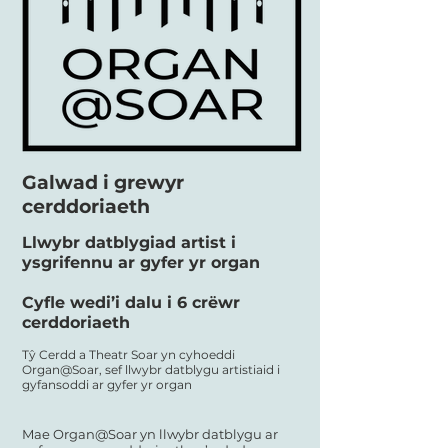
Galwad i grewyr
cerddoriaeth
Llwybr datblygiad artist i
ysgrifennu ar gyfer yr organ
Cyfle wedi’i dalu i 6 crëwr
cerddoriaeth
Tŷ Cerdd a Theatr Soar yn cyhoeddi
Organ@Soar, sef llwybr datblygu artistiaid i
gyfansoddi ar gyfer yr organ
Mae Organ@Soar yn llwybr datblygu ar