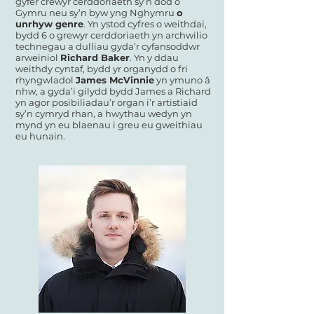
gyfer crewyr cerddoriaeth sy’n dod o
Gymru neu sy’n byw yng Nghymru
o
unrhyw genre
. Yn ystod cyfres o weithdai,
bydd 6 o grewyr cerddoriaeth yn archwilio
technegau a dulliau gyda’r cyfansoddwr
arweiniol
Richard Baker
. Yn y ddau
weithdy cyntaf, bydd yr organydd o fri
rhyngwladol
James McVinnie
yn ymuno â
nhw, a gyda’i gilydd bydd James a Richard
yn agor posibiliadau’r organ i’r artistiaid
sy’n cymryd rhan, a hwythau wedyn yn
mynd yn eu blaenau i greu eu gweithiau
eu hunain.