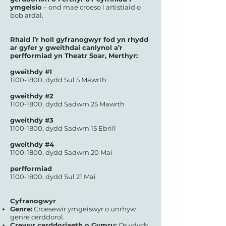
ymgeisio
– ond mae croeso i artistiaid o
bob ardal.
Rhaid i’r holl gyfranogwyr fod yn rhydd
ar gyfer y gweithdai canlynol a’r
perfformiad yn Theatr Soar, Merthyr:
gweithdy #1
1100-1800
, dydd Sul 5 Mawrth
gweithdy #2
1100-1800
, dydd Sadwrn 25 Mawrth
gweithdy #3
1100-1800
, dydd Sadwrn 15 Ebrill
gweithdy #4
1100-1800
, dydd Sadwrn 20 Mai
perfformiad
1100-1800
, dydd Sul 21 Mai
Cyfranogwyr
Genre:
Croesewir ymgeiswyr o unrhyw
genre cerddorol.
Crewyr cerddoriaeth o Gymru:
Os ydych