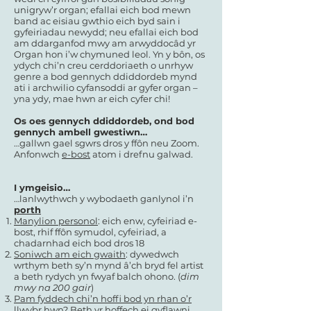
unigryw’r organ; efallai eich bod mewn
band ac eisiau gwthio eich byd sain i
gyfeiriadau newydd; neu efallai eich bod
am ddarganfod mwy am arwyddocâd yr
Organ hon i’w chymuned leol. Yn y bôn, os
ydych chi’n creu cerddoriaeth o unrhyw
genre a bod gennych ddiddordeb mynd
ati i archwilio cyfansoddi ar gyfer organ –
yna ydy, mae hwn ar eich cyfer chi!
Os oes gennych ddiddordeb, ond bod
gennych ambell gwestiwn…
…gallwn gael sgwrs dros y ffôn neu Zoom.
Anfonwch
e-bost
atom i drefnu galwad.
I ymgeisio…
…lanlwythwch y wybodaeth ganlynol i’n
porth
Manylion personol
: eich enw, cyfeiriad e-
bost, rhif ffôn symudol, cyfeiriad, a
chadarnhad eich bod dros 18
Soniwch am eich gwaith
: dywedwch
wrthym beth sy’n mynd â’ch bryd fel artist
a beth rydych yn fwyaf balch ohono. (
dim
mwy na 200 gair
)
Pam fyddech chi’n hoffi bod yn rhan o’r
llwybr hwn
? Beth yr hoffech ei gyflawni