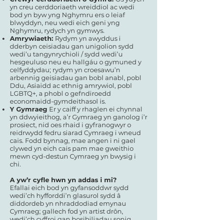
yn creu cerddoriaeth wreiddiol ac wedi
bod yn byw yng Nghymru ers o leiaf
blwyddyn, neu wedi eich geni yng
Nghymru, rydych yn gymwys.
Amrywiaeth:
Rydym yn awyddus i
dderbyn ceisiadau gan unigolion sydd
wedi’u tangynrychioli / sydd wedi’u
hesgeuluso neu eu hallgáu o gymuned y
celfyddydau; rydym yn croesawu’n
arbennig geisiadau gan bobl anabl, pobl
Ddu, Asiaidd ac ethnig amrywiol, pobl
LGBTQ+, a phobl o gefndiroedd
economaidd-gymdeithasol is.
Y Gymraeg
Er y caiff y rhaglen ei chynnal
yn ddwyieithog, a’r Gymraeg yn ganolog i’r
prosiect, nid oes rhaid i gyfranogwyr o
reidrwydd fedru siarad Cymraeg i wneud
cais. Fodd bynnag, mae angen i ni gael
clywed yn eich cais pam mae gweithio
mewn cyd-destun Cymraeg yn bwysig i
chi.
A yw’r cyfle hwn yn addas i mi?
Efallai eich bod yn gyfansoddwr sydd
wedi’ch hyfforddi’n glasurol sydd â
diddordeb yn nhraddodiad emynau
Cymraeg; gallech fod yn artist drôn,
wedi’ch cyffroi gan bosibiliadau sonig