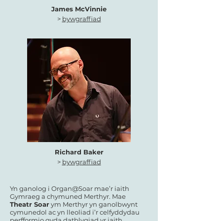
James McVinnie
>
bywgraffiad
Richard Baker
>
bywgraffiad
Yn ganolog i Organ@Soar mae’r iaith
Gymraeg a chymuned Merthyr. Mae
Theatr Soar
ym Merthyr yn ganolbwynt
cymunedol ac yn lleoliad i’r celfyddydau
perfformio gyda datblygiad yr iaith