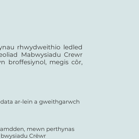
ynau rhwydweithio ledled
leoliad Mabwysiadu Crewr
broffesiynol, megis côr,
ddata ar-lein a gweithgarwch
r hamdden, mewn perthynas
abwysiadu Crëwr