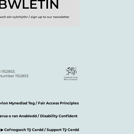
 1152853.
n Number 1152853
ion Mynediad Teg / Fair Access Principles
rus o ran Anabledd / Disability Confident
▶ Cefnogwch Tŷ Cerdd / Support Tŷ Cerdd