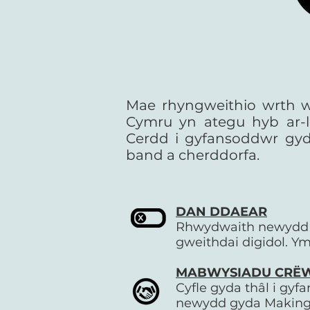
Mae rhyngweithio wrth w
Cymru yn ategu hyb ar-l
Cerdd i gyfansoddwr gyd
band a cherddorfa.
DAN DDAEAR
Rhwydwaith newydd i 
gweithdai digidol. 
MABWYSIADU CRËW
Cyfle gyda thâl i g
newydd gyda Making 