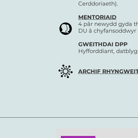
Cerddoriaeth).
MENTORIAID
4 pâr newydd gyda thâ
DU â chyfansoddwyr
GWEITHDAI DPP
Hyfforddiant, datblyg
ARCHIF RHYNGWEI