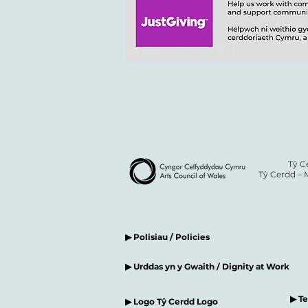
Tŷ C
Tŷ Cerdd – 
▶ Polisiau / Policies
▶ Urddas yn y Gwaith / Dignity at Work
▶ T
▶ Logo Tŷ Cerdd Logo