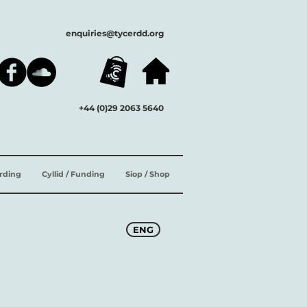
enquiries@tycerdd.org
+44 (0)29 2063 5640
ording
Cyllid / Funding
Siop / Shop
ENG