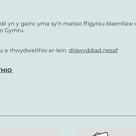
l yn y gainc yma sy’n matsio ffigyrau blaenllaw o
 o Gymru.
u a rhwydweithio ar-lein.
digwyddiad nesaf
THIO