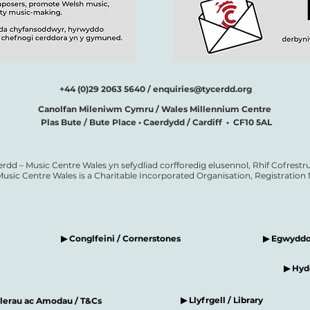
+44 (0)29 2063 5640 /
enquiries@tycerdd.org
Canolfan Mileniwm Cymru / Wales Millennium Centre
Plas Bute / Bute Place • Caerdydd / Cardiff • CF10 5AL
erdd – Music Centre Wales yn sefydliad corfforedig elusennol, Rhif Cofrestru
Music Centre Wales is a Charitable Incorporated Organisation, Registratio
▶ Conglfeini / Cornerstones
▶ Egwyddor
▶ Hyde
▶ Llyfrgell / Library
elerau ac Amodau / T&Cs