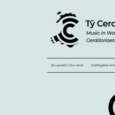
Ein gwaith / Our work
Datblygliad Art