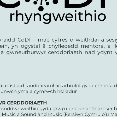
raidd CoDI – mae cyfres o weithdai a sesi
ein, yn ogystal â chyfleoedd mentora, a l
a gwneuthurwyr cerddoriaeth nad ydynt yn 
artistiaid tanddaearol ac arbrofol gyda chronfa 
Ymunwch yma a cymrwch holiadur
R CERDDORIAETH
yfansoddwr weithio gyda grŵp cerddoriaeth amse
Music a Sound and Music (Fersiwn Cymru o’u M