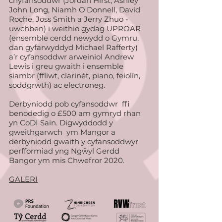
chyfansoddwr (Jordan Hirst, Ashley
John Long, Niamh O'Donnell, David
Roche, Joss Smith a Jerry Zhuo -
uwchben) i weithio gydag UPROAR
(ensemble cerdd newydd o Gymru,
dan gyfarwyddyd Michael Rafferty)
a’r cyfansoddwr arweiniol Andrew
Lewis i greu gwaith i ensemble
siambr (ffliwt, clarinét, piano, feiolín,
soddgrwth) ac electroneg.
Derbyniodd pob cyfansoddwr ffi
benodedig o £500 am gymryd rhan
yn CoDI Sain. Digwyddodd y
gweithgarwch ym Mangor a
derbyniodd gwaith y cyfansoddwyr
perfformiad yng Ngŵyl Gerdd
Bangor ym mis Chwefror 2020.
GALERI