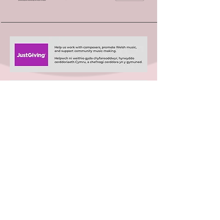
+44 (0)29 2063 5640
/
enquiries@tycerdd.org
Canolfan Mileniwm Cymru / Wales Millennium Centre
Plas Bute / Bute Place • Caerdydd / Cardiff • CF10 5AL
▶ Telerau ac Amodau / T&Cs
aelod o / member of