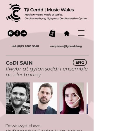
+44 (0)29 2063 5640
enquiries@tycerdd.org
ENG
CoDI SAIN
llwybr at gyfansoddi i ensemble
ac electroneg
Dewiswyd chwe