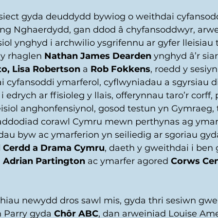
iect gyda deuddydd bywiog o weithdai cyfansodd
yng Nghaerdydd, gan ddod â chyfansoddwyr, arwe
iol ynghyd i archwilio ysgrifennu ar gyfer lleisiau 
y rhaglen 
Nathan James Dearden
 ynghyd â’r sia
o, Lisa Robertson
 a 
Rob Fokkens
, roedd y sesiyn
cyfansoddi ymarferol, cyflwyniadau a sgyrsiau di
 edrych ar ffisioleg y llais, offerynnau taro’r corff,
leisiol anghonfensiynol, gosod testun yn Gymraeg,
raddodiad corawl Cymru mewn perthynas ag ymarfe
dau byw ac ymarferion yn seiliedig ar sgoriau gyd
l Cerdd a Drama Cymru
, daeth y gweithdai i ben
 
Adrian Partington
 ac ymarfer agored 
Corws Cen
iau newydd dros sawl mis, gyda thri sesiwn gwe
 Parry gyda 
Chôr ABC
, dan arweiniad Louise Ame