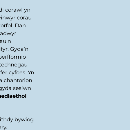
i corawl yn 
inwyr corau 
torfol. Dan 
radwyr 
au’n 
fyr. Gyda’n 
 perfformio 
 technegau 
r cyfoes. Yn 
a chantorion 
 gyda sesiwn 
edlaethol 
ithdy bywiog 
ry. 