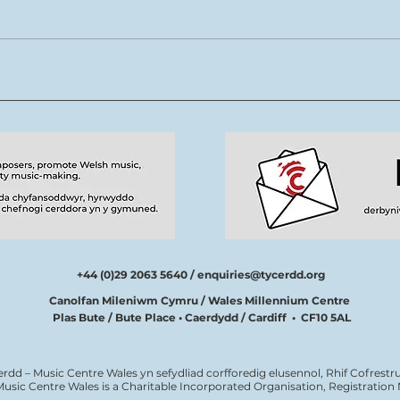
Rhys Cook yn ymuno â
Mae 
thîm Tŷ Cerdd
new
tale
cerd
+44 (0)29 2063 5640 /
enquiries@tycerdd.org
Canolfan Mileniwm Cymru / Wales Millennium Centre
Plas Bute / Bute Place • Caerdydd / Cardiff • CF10 5AL
erdd – Music Centre Wales yn sefydliad corfforedig elusennol, Rhif Cofrestru
Music Centre Wales is a Charitable Incorporated Organisation, Registratio