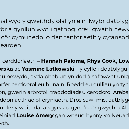
aliwyd y gweithdy olaf yn ein llwybr datblygu
wybr a gynlluniwyd i gefnogi creu gwaith new
r côr cymunedol o dan fentoriaeth y cyfanso
earden.
cerddoriaeth – 
Hannah Paloma, Rhys Cook, Lowr
orska
 ac 
Yasmine Latkowski
 – y cyfle i ddatblygu
au newydd, gyda phob un yn dod â safbwynt unig
rfer cerddorol eu hunain. Roedd eu dulliau yn tyn
n, gwerin arbrofol, traddodiadau cerddorol Araba
doniaeth ac offeryniaeth. Dros sawl mis, datblyg
au drwy weithdai a sgyrsiau gyda’r côr gwych o Ab
einiad 
Louise Amery
 gan wneud hynny yn Neuad
yth.