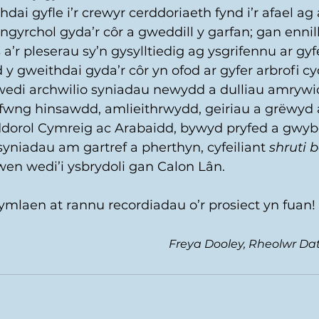
ai gyfle i’r crewyr cerddoriaeth fynd i’r afael ag
ngyrchol gyda’r côr a gweddill y garfan; gan ennill
a’r pleserau sy’n gysylltiedig ag ysgrifennu ar gyf
 gweithdai gyda’r côr yn ofod ar gyfer arbrofi cy
wedi archwilio syniadau newydd a dulliau amrywio
wng hinsawdd, amlieithrwydd, geiriau a grëwyd a
dorol Cymreig ac Arabaidd, bywyd pryfed a gwyb
 syniadau am gartref a pherthyn, cyfeiliant 
shruti 
wen wedi’i ysbrydoli gan Calon Lân.
mlaen at rannu recordiadau o’r prosiect yn fuan!
Freya Dooley, Rheolwr Dat