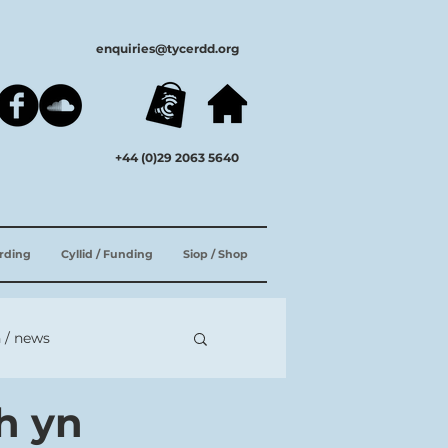
enquiries@tycerdd.org
+44 (0)29 2063 5640
ording
Cyllid / Funding
Siop / Shop
 / news
h yn