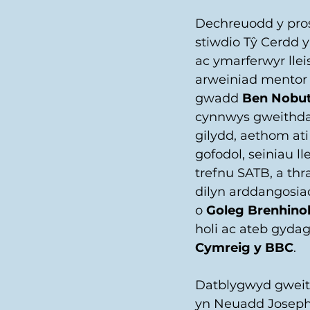
Dechreuodd y pros
stiwdio Tŷ Cerdd 
ac ymarferwyr lleis
arweiniad mentor 
gwadd 
Ben Nobut
cynnwys gweithdai 
gilydd, aethom ati i
gofodol, seiniau l
trefnu SATB, a th
dilyn arddangosia
o 
Goleg Brenhino
holi ac ateb gydag
Cymreig y BBC
.
Datblygwyd gweith
yn Neuadd Joseph