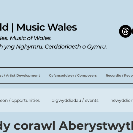
ist / Artist Development
Cyfansoddwyr / Composers
Recordio / Rec
leon / opportunities
digwyddiadau / events
newyddion
y corawl Aberystwyt