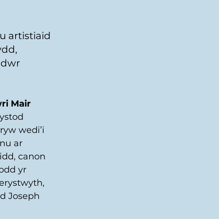
 artistiaid 
ydd, 
ddwr 
i Mair 
 ystod 
ryw wedi’i 
nu ar 
idd, canon 
odd yr 
erystwyth, 
d Joseph 