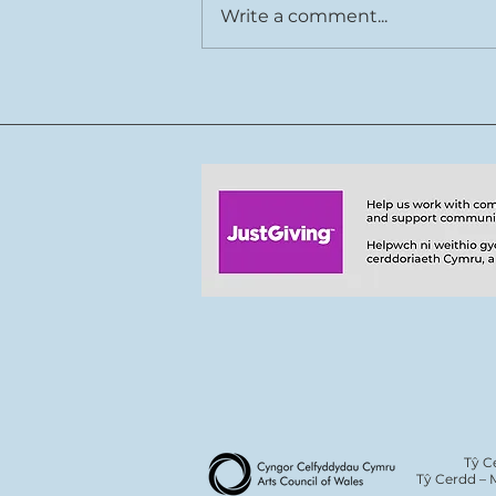
Write a comment...
Rhys Cook joins Tŷ Cerdd
team
Tŷ C
Tŷ Cerdd – 