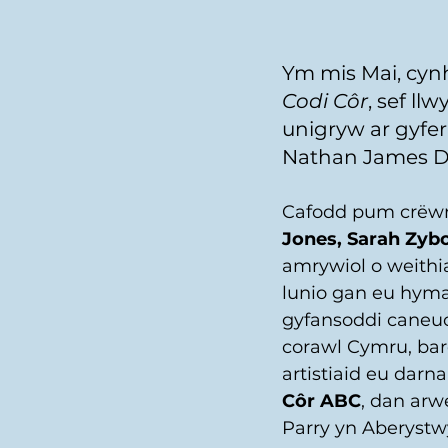
Ym mis Mai, cynh
Codi Côr
, sef ll
unigryw ar gyfe
Nathan James D
Cafodd pum crëwr 
Jones, Sarah Zyb
amrywiol o weithi
lunio gan eu hyma
gyfansoddi caneuo
corawl Cymru, bard
artistiaid eu darn
Côr ABC
, dan arw
Parry yn Aberystw