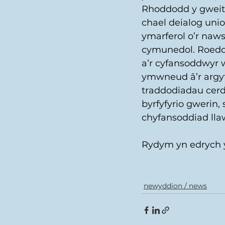
Rhoddodd y gweithd
chael deialog unio
ymarferol o’r naws 
cymunedol. Roedd y
a’r cyfansoddwyr 
ymwneud â’r argyf
traddodiadau cerd
byrfyfyrio gwerin,
chyfansoddiad lla
Rydym yn edrych y
newyddion / news