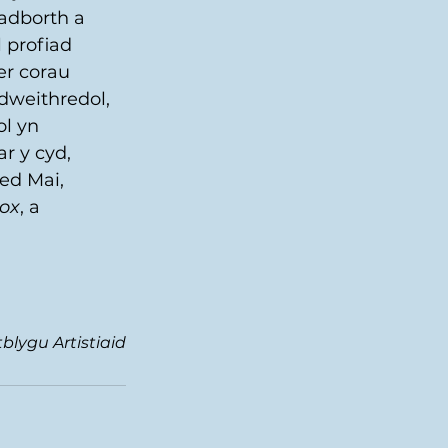
 adborth a 
 profiad 
er corau 
dweithredol, 
l yn 
r y cyd, 
ed Mai, 
box
, a 
blygu Artistiaid