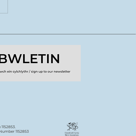
CoDI yn lansio tymor
ydd o lwybrau
dig ar gyfer crewyr
doriaeth
 1152853.
n Number 1152853