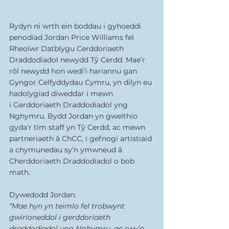
Rydyn ni wrth ein boddau i gyhoeddi 
penodiad Jordan Price Williams fel 
Rheolwr Datblygu Cerddoriaeth 
Draddodiadol newydd Tŷ Cerdd. Mae’r 
rôl newydd hon wedi’i hariannu gan 
Gyngor Celfyddydau Cymru, yn dilyn eu 
hadolygiad diweddar i mewn 
i Gerddoriaeth Draddodiadol yng 
Nghymru. Bydd Jordan yn gweithio 
gyda’r tîm staff yn Tŷ Cerdd, ac mewn 
partneriaeth â ChCC, i gefnogi artistiaid 
a chymunedau sy’n ymwneud â 
Cherddoriaeth Draddodiadol o bob 
math. 
Dywedodd Jordan: 
“Mae hyn yn teimlo fel trobwynt 
gwirioneddol i gerddoriaeth 
draddodiadol yng Nghymru, ac rwy’n 