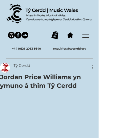
+44 (0)29 2063 5640
enquiries@tycerdd.org
Tŷ Cerdd
Jordan Price Williams yn
ymuno â thîm Tŷ Cerdd