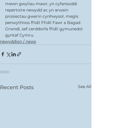
mewn gwyliau mawr, yn cyfansoddi 
repertoire newydd ac yn arwain 
prosiectau gwerin cynhwysol, megis 
penwythnos ffidil Ffidil Fawr a Bagad 
Grwndi, sef cerddorfa ffidil gymunedol 
gyntaf Cymru. 
newyddion / news
See All
Recent Posts