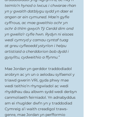
teimlo’n hynod o lwcus i chwarae rhan 
yn y gwaith datblygu sydd yn daer ei 
angen ar ein cymuned. Mae’n gyfle 
cyffrous, ac mae gweithio ochr yn 
ochr â thîm gwych Tŷ Cerdd dim ond 
yn gwella’r cyfle hwn. Rydyn ni eisoes 
wedi cymryd y camau cyntaf tuag 
at greu cyfleoedd ystyrlon i helpu 
artistiaid a cherddorion bob dydd i 
gysylltu, cydweithio a ffynnu.” 
Mae Jordan yn gerddor traddodiadol 
arobryn ac yn un o aelodau sylfaenol y 
triawd gwerin VRï, gyda phwy mae 
wedi teithio’n rhyngwladol ac wedi 
rhyddhau dau albwm sydd wedi derbyn 
canmoliaeth feirniadol. Yn adnabyddus 
am ei rhuglder dwfn yn y traddodiad 
Cymreig a’i waith creadigol traws-
genre, mae Jordan yn perfformio 