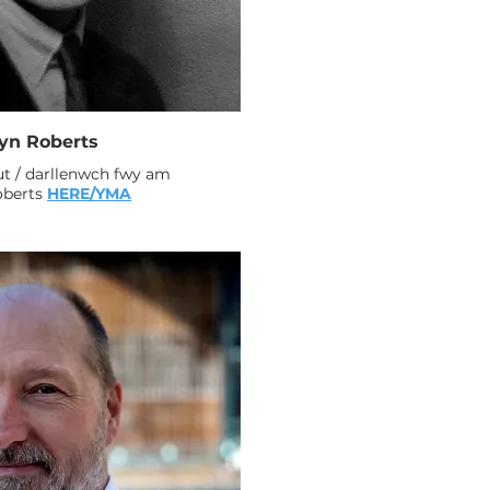
yn Roberts
t / darllenwch fwy am
oberts
HERE/YMA