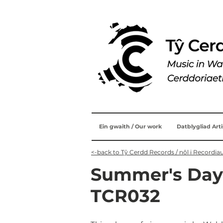
Ein gwaith / Our work
Datblygliad Art
<-back to Tŷ Cerdd Records / nôl i Recordia
Summer's Day
TCR032