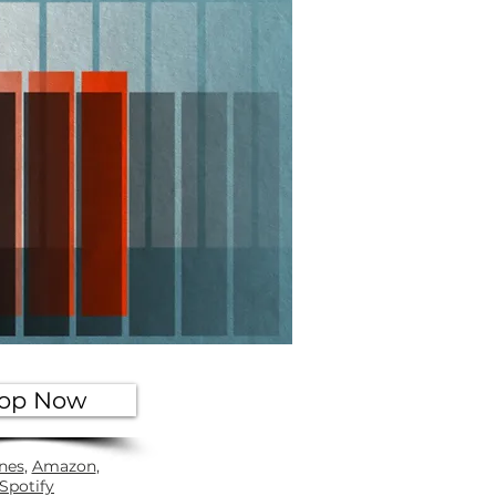
op Now
nes
,
Amazon
,
Spotify