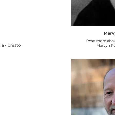
Merv
Read more abou
ia - presto
Mervyn R