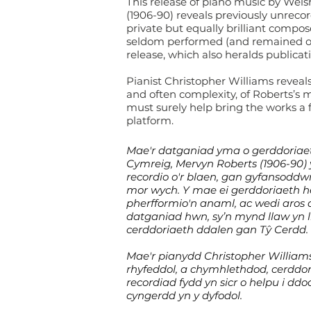
This release of piano music by We
(1906-90) reveals previously unrec
private but equally brilliant compo
seldom performed (and remained out
release, which also heralds publicat
Pianist Christopher Williams reveal
and often complexity, of Roberts’s 
must surely help bring the works a 
platform.
Mae'r datganiad yma o gerddoriae
Cymreig, Mervyn Roberts (1906-90) 
recordio o'r blaen, gan gyfansoddw
mor wych. Y mae ei gerddoriaeth h
pherfformio'n anaml, ac wedi aros a
datganiad hwn, sy’n mynd llaw yn
cerddoriaeth ddalen gan Tŷ Cerdd.
Mae'r pianydd Christopher Willia
rhyfeddol, a chymhlethdod, cerdd
recordiad fydd yn sicr o helpu i ddo
cyngerdd yn y dyfodol.