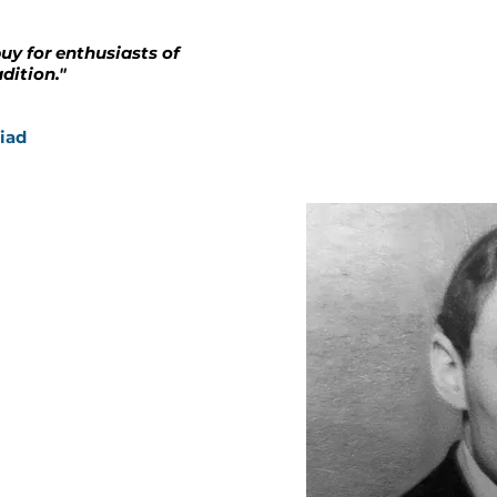
uy for enthusiasts of
dition."
y
iad