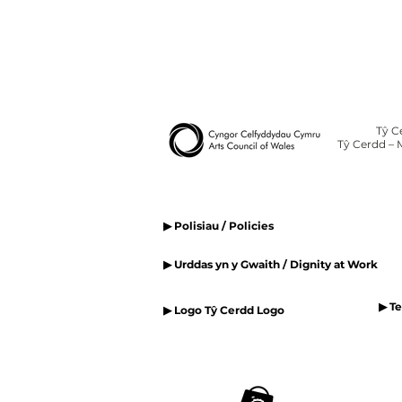
Tŷ C
Tŷ Cerdd – 
▶ Polisiau / Policies
▶ Urddas yn y Gwaith / Dignity at Work
▶ T
▶ Logo Tŷ Cerdd Logo