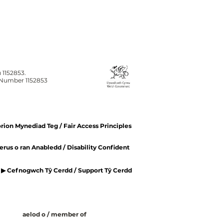
 1152853.
n Number 1152853
ion Mynediad Teg / Fair Access Principles
rus o ran Anabledd / Disability Confident
▶ Cefnogwch Tŷ Cerdd / Support Tŷ Cerdd
aelod o / member of