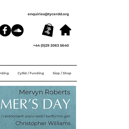
enquiries@tycerdd.org
+44 (0)29 2063 5640
ording
Cyllid / Funding
Siop / Shop