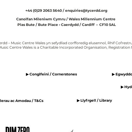
+44 (0)29 2063 5640 /
enquiries@tycerdd.org
Canolfan Mileniwm Cymru / Wales Millennium Centre
Plas Bute / Bute Place • Caerdydd / Cardiff • CF10 5AL
erdd – Music Centre Wales yn sefydliad corfforedig elusennol, Rhif Cofrestru
Music Centre Wales is a Charitable Incorporated Organisation, Registratio
▶ Conglfeini / Cornerstones
▶ Egwyddor
▶ Hyde
▶ Llyfrgell / Library
elerau ac Amodau / T&Cs