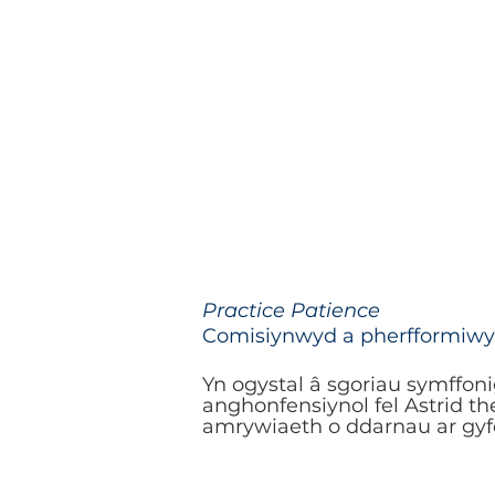
Practice Patience
Comisiynwyd a pherfformiwyd
Yn ogystal â sgoriau symffon
anghonfensiynol fel Astrid t
amrywiaeth o ddarnau ar gyf