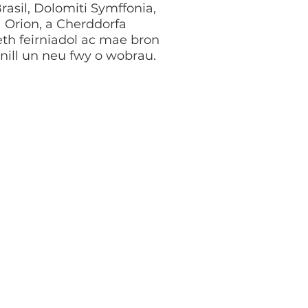
asil, Dolomiti Symffonia,
 Orion, a Cherddorfa
th feirniadol ac mae bron
nill un neu fwy o wobrau.