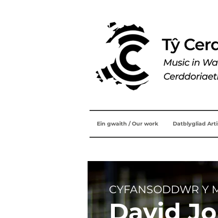
Ein gwaith / Our work
Datblygliad Art
CYFANSODDWR Y M
David J