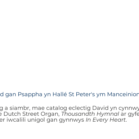
 gan Psappha yn Hallé St Peter's ym Manceinion 
ig a siambr, mae catalog eclectig David yn cynn
he Dutch Street Organ,
Thousandth Hymnal
ar gyf
er iwcalili unigol gan gynnwys
In Every Heart
.