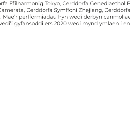
fa Ffilharmonig Tokyo, Cerddorfa Genedlaethol Br
 Camerata, Cerddorfa Symffoni Zhejiang, Cerddorfa
 Mae’r perfformiadau hyn wedi derbyn canmoliae
edi’i gyfansoddi ers 2020 wedi mynd ymlaen i en