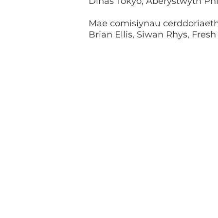
Dinas Tokyo, Aberystwyth Ph
Mae comisiynau cerddoriaeth 
Brian Ellis, Siwan Rhys, Fresh