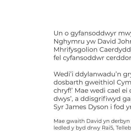
Un o gyfansoddwyr mwya
Nghymru yw David John 
Mhrifysgolion Caerdydd
fel cyfansoddwr cerddor
Wedi’i ddylanwadu’n gry
dosbarth gweithiol Cymr
chryf!’ Mae wedi cael 
dwys’, a ddisgrifiwyd g
Syr James Dyson i fod yn
Mae gwaith David yn derbyn ll
ledled y byd drwy Rai5, Telle