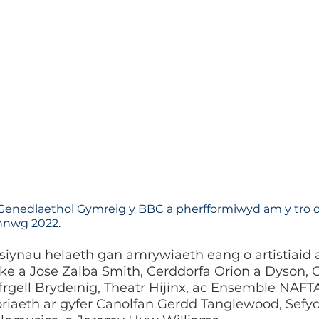
 Genedlaethol Gymreig y BBC a pherfformiwyd am y tro c
nnwg 2022.
iynau helaeth gan amrywiaeth eang o artistiaid a
e a Jose Zalba Smith, Cerddorfa Orion a Dyson, Ce
rgell Brydeinig, Theatr Hijinx, ac Ensemble NAFTA
iaeth ar gyfer Canolfan Gerdd Tanglewood, Sefyd