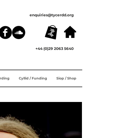
enquiries@tycerdd.org
+44 (0)29 2063 5640
ording
Cyllid / Funding
Siop / Shop