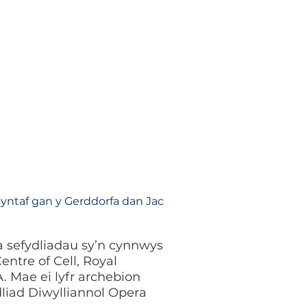
yntaf gan y Gerddorfa dan Jac
 sefydliadau sy’n cynnwys
ntre of Cell, Royal
. Mae ei lyfr archebion
liad Diwylliannol Opera