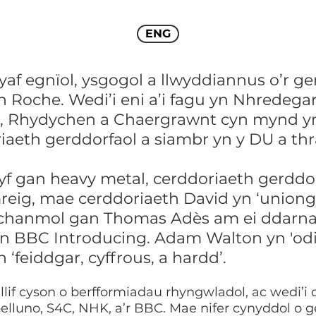
ENG
f egnïol, ysgogol a llwyddiannus o’r ge
Roche. Wedi’i eni a’i fagu yn Nhredega
, Rhydychen a Chaergrawnt cyn mynd yml
iaeth gerddorfaol a siambr yn y DU a th
f gan heavy metal, cerddoriaeth gerddorf
eig, mae cerddoriaeth David yn ‘uniongy
ei chanmol gan Thomas Adès am ei ddarn
an BBC Introducing. Adam Walton yn 'odia
 ‘feiddgar, cyffrous, a hardd’.
if cyson o berfformiadau rhyngwladol, ac wedi’i dd
belluno, S4C, NHK, a’r BBC. Mae nifer cynyddol o 