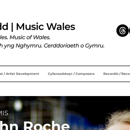
ist / Artist Development
Cyfansoddwyr / Composers
Recordio / Rec
IS
ohn Roche