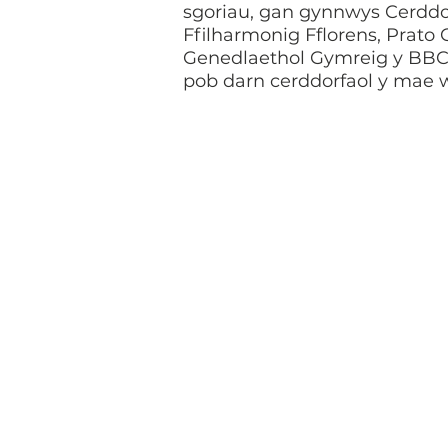
sgoriau, gan gynnwys Cerddor
Ffilharmonig Fflorens, Prato
Genedlaethol Gymreig y BBC.
pob darn cerddorfaol y mae w