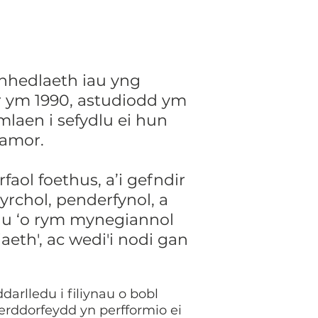
nhedlaeth iau yng
r ym 1990, astudiodd ym
aen i sefydlu ei hun
ramor.
aol foethus, a’i gefndir
rchol, penderfynol, a
au ‘o rym mynegiannol
eth', ac wedi'i nodi gan
arlledu i filiynau o bobl
gerddorfeydd yn perfformio ei