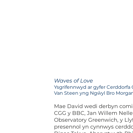
Waves of Love
Ysgrifennwyd ar gyfer Cerddorfa
Van Steen yng Ngŵyl Bro Morga
Mae David wedi derbyn comis
CGG y BBC, Jan Willem Nellek
Observatory Greenwich, y Llyf
presennol yn cynnwys cerddor