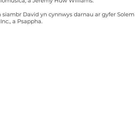
ilomusica, a Jeremy Huw Williams.
siambr David yn cynnwys darnau ar gyfer Solem Q
 Inc., a Psappha.