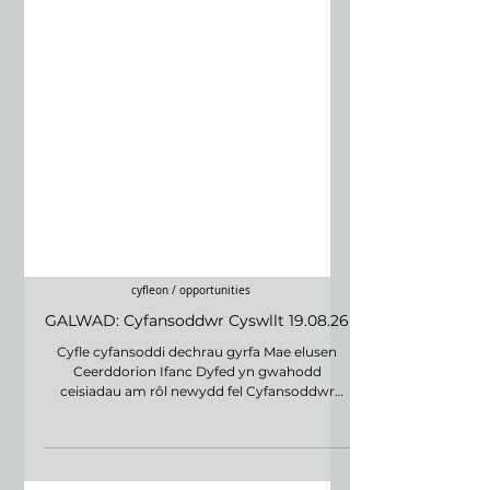
cyfleon / opportunities
GALWAD: Cyfansoddwr Cyswllt 19.08.26
Cyfle cyfansoddi dechrau gyrfa Mae elusen
Ceerddorion Ifanc Dyfed yn gwahodd
ceisiadau am rôl newydd fel Cyfansoddwr