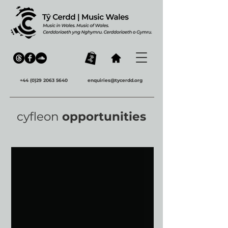
+44 (0)29 2063 5640
enquiries@tycerdd.org
cyfleon
opportunities