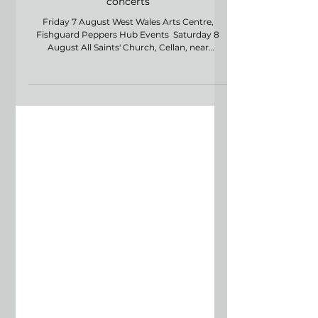
digwyddiadau / events
7-9.08.26 John Metcalf 80th birthday
concerts
Friday 7 August West Wales Arts Centre,
Fishguard Peppers Hub Events ​ Saturday 8
August All Saints' Church, Cellan, near
Lampeter Lampeter Music Club Concerts ​
Sunday 9 August St Illtud's Church, Llantwit
Major Llantwit Major Concert Tickets To
celebrate the eightieth birthday of composer
John Metcalf, three concerts will take place
across west and south Wales, offering
audiences an opportunity to hear a focused
programme of his chamber music performed
by the Nantwen Ensemb