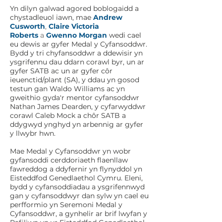
Yn dilyn galwad agored boblogaidd a
chystadleuol iawn, mae
Andrew
Cusworth
,
Claire Victoria
Roberts
a
Gwenno Morgan
wedi cael
eu dewis ar gyfer Medal y Cyfansoddwr.
Bydd y tri chyfansoddwr a ddewisir yn
ysgrifennu dau ddarn corawl byr, un ar
gyfer SATB ac un ar gyfer côr
ieuenctid/plant (SA), y ddau yn gosod
testun gan Waldo Williams ac yn
gweithio gyda'r mentor cyfansoddwr
Nathan James Dearden, y cyfarwyddwr
corawl Caleb Mock a chôr SATB a
ddygwyd ynghyd yn arbennig ar gyfer
y llwybr hwn.
Mae Medal y Cyfansoddwr yn wobr
gyfansoddi cerddoriaeth flaenllaw
fawreddog a ddyfernir yn flynyddol yn
Eisteddfod Genedlaethol Cymru. Eleni,
bydd y cyfansoddiadau a ysgrifennwyd
gan y cyfansoddwyr dan sylw yn cael eu
perfformio yn Seremoni Medal y
Cyfansoddwr, a gynhelir ar brif lwyfan y