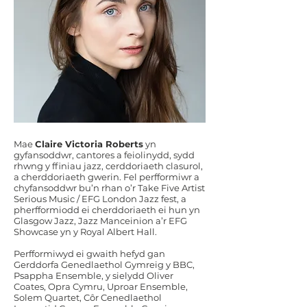
Mae
Claire Victoria Roberts
yn
gyfansoddwr, cantores a feiolinydd, sydd
rhwng y ffiniau jazz, cerddoriaeth clasurol,
a cherddoriaeth gwerin. Fel perfformiwr a
chyfansoddwr bu’n rhan o’r Take Five Artist
Serious Music / EFG London Jazz fest, a
pherfformiodd ei cherddoriaeth ei hun yn
Glasgow Jazz, Jazz Manceinion a’r EFG
Showcase yn y Royal Albert Hall.
Perfformiwyd ei gwaith hefyd gan
Gerddorfa Genedlaethol Gymreig y BBC,
Psappha Ensemble, y sielydd Oliver
Coates, Opra Cymru, Uproar Ensemble,
Solem Quartet, Côr Cenedlaethol