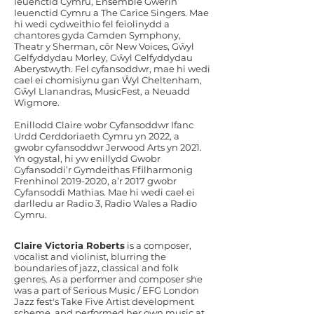
Ieuenctid Cymru, Ensemble Gwerin
Ieuenctid Cymru a The Carice Singers. Mae
hi wedi cydweithio fel feiolinydd a
chantores gyda Camden Symphony,
Theatr y Sherman, côr New Voices, Gŵyl
Gelfyddydau Morley, Gŵyl Celfyddydau
Aberystwyth. Fel cyfansoddwr, mae hi wedi
cael ei chomisiynu gan Ŵyl Cheltenham,
Gŵyl Llanandras, MusicFest, a Neuadd
Wigmore.
Enillodd Claire wobr Cyfansoddwr Ifanc
Urdd Cerddoriaeth Cymru yn 2022, a
gwobr cyfansoddwr Jerwood Arts yn 2021.
Yn ogystal, hi yw enillydd Gwobr
Gyfansoddi’r Gymdeithas Ffilharmonig
Frenhinol
2019-2020
, a’r 2017 gwobr
Cyfansoddi Mathias. Mae hi wedi cael ei
darlledu ar Radio 3, Radio Wales a Radio
Cymru.
Claire Victoria Roberts
is a composer,
vocalist and violinist, blurring the
boundaries of jazz, classical and folk
genres. As a performer and composer she
was a part of Serious Music / EFG London
Jazz fest's Take Five Artist development
scheme, and performed her own music at