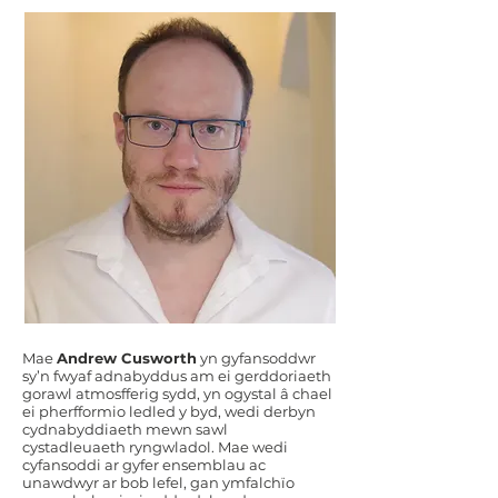
​Mae
Andrew Cusworth
yn gyfansoddwr
sy’n fwyaf adnabyddus am ei gerddoriaeth
gorawl atmosfferig sydd, yn ogystal â chael
ei pherfformio ledled y byd, wedi derbyn
cydnabyddiaeth mewn sawl
cystadleuaeth ryngwladol. Mae wedi
cyfansoddi ar gyfer ensemblau ac
unawdwyr ar bob lefel, gan ymfalchïo