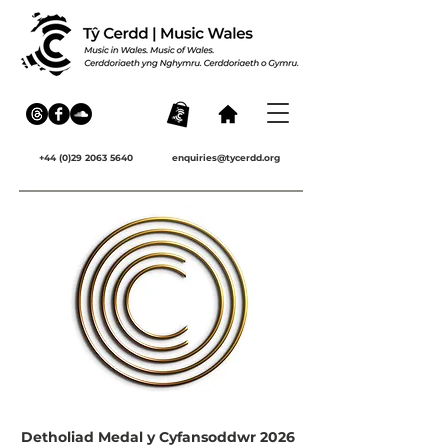
+44 (0)29 2063 5640
enquiries@tycerdd.org
Detholiad Medal y Cyfansoddwr 2026