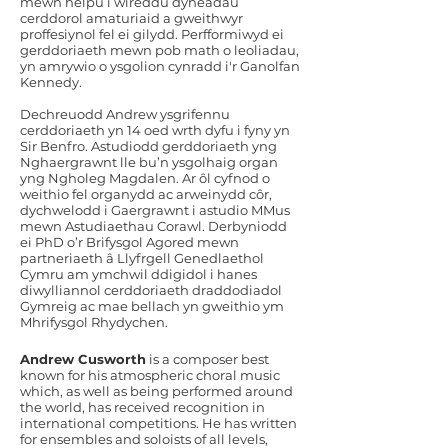
mewn helpu i wireddu dyheadau
cerddorol amaturiaid a gweithwyr
proffesiynol fel ei gilydd. Perfformiwyd ei
gerddoriaeth mewn pob math o leoliadau,
yn amrywio o ysgolion cynradd i'r Ganolfan
Kennedy.
Dechreuodd Andrew ysgrifennu
cerddoriaeth yn 14 oed wrth dyfu i fyny yn
Sir Benfro. Astudiodd gerddoriaeth yng
Nghaergrawnt lle bu’n ysgolhaig organ
yng Ngholeg Magdalen. Ar ôl cyfnod o
weithio fel organydd ac arweinydd côr,
dychwelodd i Gaergrawnt i astudio MMus
mewn Astudiaethau Corawl. Derbyniodd
ei PhD o’r Brifysgol Agored mewn
partneriaeth â Llyfrgell Genedlaethol
Cymru am ymchwil ddigidol i hanes
diwylliannol cerddoriaeth draddodiadol
Gymreig ac mae bellach yn gweithio ym
Mhrifysgol Rhydychen.
Andrew Cusworth
is a composer best
known for his atmospheric choral music
which, as well as being performed around
the world, has received recognition in
international competitions. He has written
for ensembles and soloists of all levels,