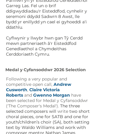
Pafiliwn yn yr Eisteddfod Genedlaethol
Garreg Las. Fel un o brif
ddigwyddiadau'r Eisteddfod, cynhelir y
seremoni ddydd Sadwrn 8 Awst, lle
bydd yr enillydd yn cael ei gyhoeddi a'i
ddathlu.
Cyflwynir y llwybr hwn gan Tŷ Cerdd
mewn partneriaeth â'r Eisteddfod
Genedlaethol a Chymdeithas
Cerddoriaeth Cymru.
Medal y Cyfansoddwr 2026 Selection
Following a very popular and
competitive open call,
Andrew
Cusworth
,
Claire Victoria
Roberts
and
Gwenno Morgan
have
been selected for Medal y Cyfansoddwr
('The Composer's Medal').
The three
selected composers will
write
two short
choral pieces, one for SATB and one for
youth/children’s choir (SA), both setting
text by Waldo Williams and work with
composer mentor Nathan James