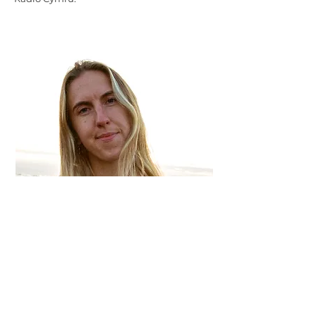
Mae
Gwenno Morgan
yn gyfansoddwr a
phianydd sy’n adnabyddus am ei sain
sinematig a neo-clasurol. Yn 2024,
rhyddhaodd ei halbwm cyntaf, Gwyw, sy’n
cyfuno dylanwadau clasurol, gwerin a jazz
i greu ‘collage sinematig’. Cafodd yr