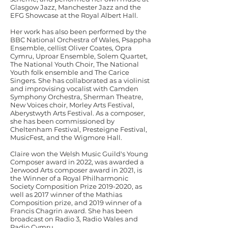
Glasgow Jazz, Manchester Jazz and the
EFG Showcase at the Royal Albert Hall.
Her work has also been performed by the
BBC National Orchestra of Wales, Psappha
Ensemble, cellist Oliver Coates, Opra
Cymru, Uproar Ensemble, Solem Quartet,
The National Youth Choir, The National
Youth folk ensemble and The Carice
Singers. She has collaborated as a violinist
and improvising vocalist with Camden
Symphony Orchestra, Sherman Theatre,
New Voices choir, Morley Arts Festival,
Aberystwyth Arts Festival. As a composer,
she has been commissioned by
Cheltenham Festival, Presteigne Festival,
MusicFest, and the Wigmore Hall.
Claire won the Welsh Music Guild's Young
Composer award in 2022, was awarded a
Jerwood Arts composer award in 2021, is
the Winner of a Royal Philharmonic
Society Composition Prize
2019-2020
, as
well as 2017 winner of the Mathias
Composition prize, and 2019 winner of a
Francis Chagrin award. She has been
broadcast on Radio 3, Radio Wales and
Radio Cymru.