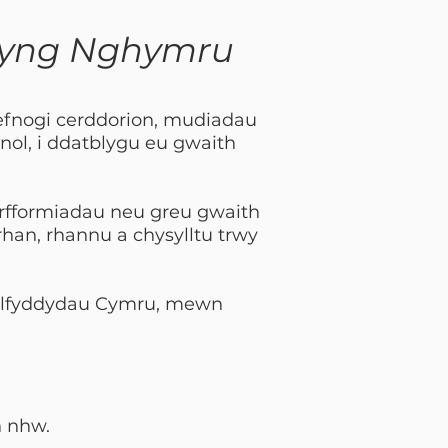
l yng Nghymru
gefnogi cerddorion, mudiadau
nol, i ddatblygu eu gwaith
rfformiadau neu greu gwaith
rhan, rhannu a chysylltu trwy
Celfyddydau Cymru, mewn
n nhw.