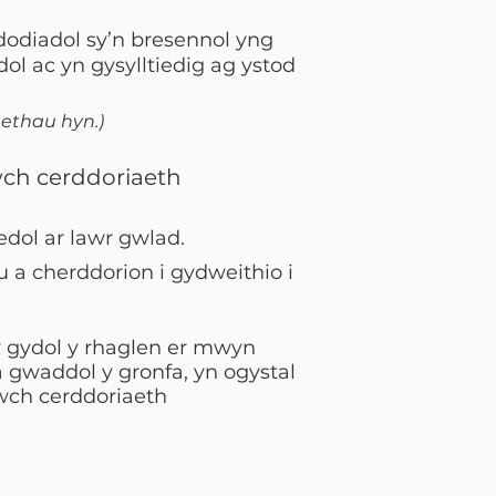
odiadol sy’n bresennol yng
l ac yn gysylltiedig ag ystod
aethau hyn.)
wch cerddoriaeth
edol ar lawr gwlad.
a cherddorion i gydweithio i
 gydol y rhaglen er mwyn
a gwaddol y gronfa, yn ogystal
wch cerddoriaeth