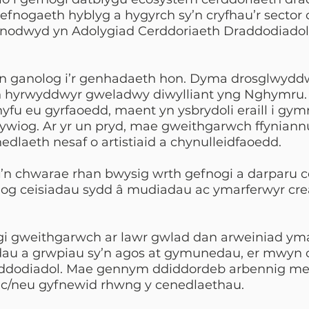
efnogaeth hyblyg a hygyrch sy’n cryfhau’r sector
a nodwyd yn Adolygiad Cerddoriaeth Draddodiado
n ganolog i’r genhadaeth hon. Dyma drosglwyddw
yn hyrwyddwyr gweladwy diwylliant yng Nghymru. P
thyfu eu gyrfaoedd, maent yn ysbrydoli eraill i gym
ywiog. Ar yr un pryd, mae gweithgarwch ffyniannu
dlaeth nesaf o artistiaid a chynulleidfaoedd.
u
’n chwarae rhan bwysig wrth gefnogi a darparu 
 ceisiadau sydd â mudiadau ac ymarferwyr crea
gi gweithgarwch ar lawr gwlad dan arweiniad yma
au a grwpiau sy’n agos at gymunedau, er mwyn 
ddodiadol. Mae gennym ddiddordeb arbennig me
 ac/neu gyfnewid rhwng y cenedlaethau.