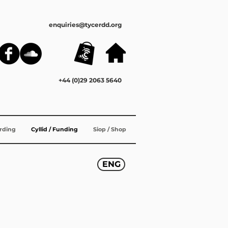
enquiries@tycerdd.org
+44 (0)29 2063 5640
ording
Cyllid / Funding
Siop / Shop
ENG