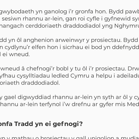
wybodaeth yn ganolog i’r gronfa hon. Bydd pawb
esiwn rhannu ar-lein, gan roi cyfle i gyfnewid sy
ehangach cerddoriaeth draddodiadol yng Nghymr
ydd yn ôl anghenion arweinwyr y prosiectau. Bydd
 cydlynu’r elfen hon i sicrhau ei bod yn ddefnydd
l ei wneud.
neud â chefnogi’r bobl y tu ôl i’r prosiectau. Dr
yfhau cysylltiadau ledled Cymru a helpu i adeilad
oriaeth draddodiadol.
gael digwyddiad rhannu ar-lein yn syth ar ôl y 
annu ar-lein terfynol i’w drefnu ar gyfer mis Med
nfa Tradd yn ei gefnogi?
n y mathau o brosiectau y gall unigolion a mudiad