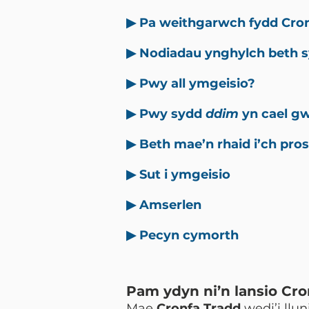
▶ Pa weithgarwch fydd Cron
▶ Nodiadau ynghylch beth
▶ Pwy all ymgeisio?
▶ Pwy sydd
ddim
yn cael g
▶ Beth mae’n rhaid i’ch pro
▶ Sut i ymgeisio
▶ Amserlen
▶
Pecyn cymorth
Pam ydyn ni’n lansio Cr
Mae
Cronfa Tradd
wedi’i llu