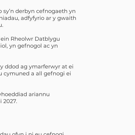
 sy’n derbyn cefnogaeth yn
niadau, adfyfyrio ar y gwaith
u.
 ein Rheolwr Datblygu
iol, yn gefnogol ac yn
wy ddod ag ymarferwyr at ei
u cymuned a all gefnogi ei
cyhoeddiad ariannu
i 2027.
au ofyn i ni eu cefnogi.