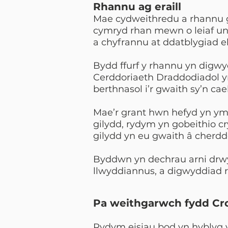
Rhannu ag eraill
Mae cydweithredu a rhannu g
cymryd rhan mewn o leiaf un s
a chyfrannu at ddatblygiad 
Bydd ffurf y rhannu yn digw
Cerddoriaeth Draddodiadol yn
berthnasol i’r gwaith sy’n cae
Mae’r grant hwn hefyd yn ymw
gilydd, rydym yn gobeithio cr
gilydd yn eu gwaith â cherdd
Byddwn yn dechrau arni drwy 
llwyddiannus, a digwyddiad rh
Pa weithgarwch fydd Cro
Rydym eisiau bod yn hyblyg y