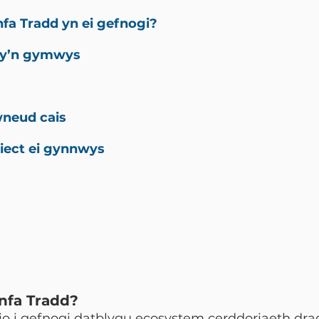
fa Tradd yn ei gefnogi?
 sy’n gymwys
wneud cais
siect ei gynnwys
onfa Tradd?
nio i gefnogi datblygu ecosystem cerddoriaeth dr