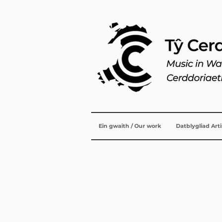
Ein gwaith / Our work
Datblygliad Art