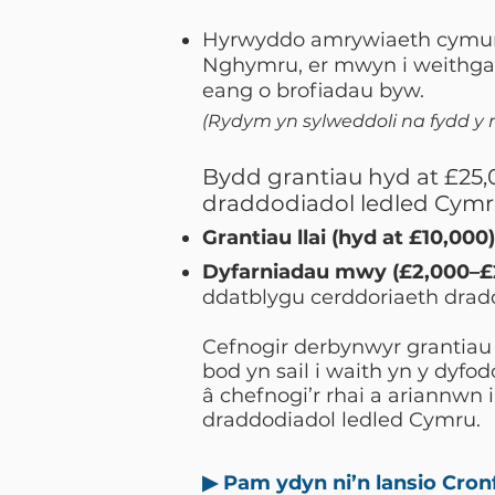
Hyrwyddo amrywiaeth cymuned
Nghymru, er mwyn i weithgarw
eang o brofiadau byw.
(Rydym yn sylweddoli na fydd y r
Bydd grantiau hyd at £25,
draddodiadol ledled Cymr
Grantiau llai (hyd at £10,000)
Dyfarniadau mwy (£2,000–£
ddatblygu cerddoriaeth dr
Cefnogir derbynwyr grantiau
bod yn sail i waith yn y dyfo
â chefnogi’r rhai a ariannw
draddodiadol ledled Cymru.
▶ Pam ydyn ni’n lansio Cr