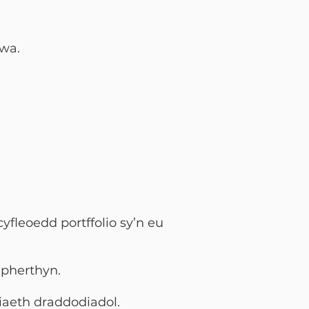
lwa.
yfleoedd portffolio sy’n eu
 pherthyn.
riaeth draddodiadol.