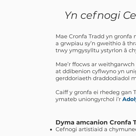
Yn cefnogi C
Mae Cronfa Tradd yn gronfa 
a grwpiau sy’n gweithio â th
trwy ymgysylltu ystyrlon â 
Mae’r ffocws ar weithgarwch
at ddibenion cyflwyno yn unig
gerddoriaeth draddodiadol m
Caiff y gronfa ei rhedeg ga
ymateb uniongyrchol i’r
Adol
Dyma amcanion Cronfa T
Cefnogi artistiaid a chymune