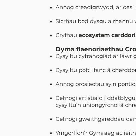
Annog creadigrwydd, arloesi
Sicrhau bod dysgu a rhannu w
Cryfhau
ecosystem cerddori
Dyma flaenoriaethau Cro
Cysylltu cyfranogiad ar lawr 
Cysylltu pobl ifanc â cherddo
Annog prosiectau sy’n pontio
Cefnogi artistiaid i ddatblygu
cysylltu’n uniongyrchol â chr
Cefnogi gweithgareddau dan 
Ymgorffori’r Gymraeg ac ieit