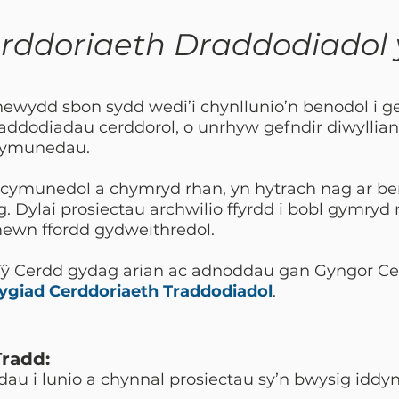
erddoriaeth Draddodiado
newydd sbon sydd wedi’i chynllunio’n benodol i 
raddodiadau cerddorol, o unrhyw gefndir diwyllian
chymunedau.
 cymunedol a chymryd rhan, yn hytrach nag ar be
. Dylai prosiectau archwilio ffyrdd i bobl gymryd 
ewn ffordd gydweithredol.
n Tŷ Cerdd gydag arian ac adnoddau gan Gyngor 
ygiad Cerddoriaeth Traddodiadol
.
radd:
dau i lunio a chynnal prosiectau sy’n bwysig iddy