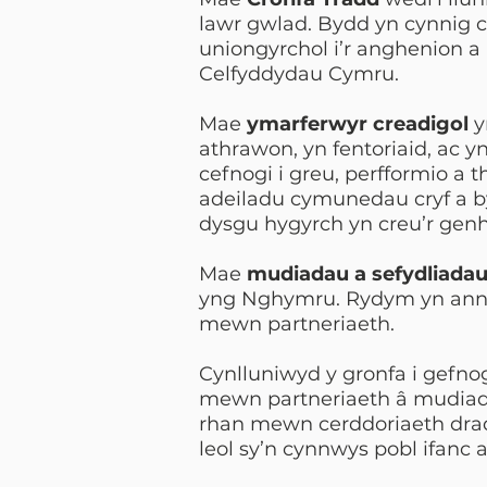
lawr gwlad. Bydd yn cynnig c
uniongyrchol i’r anghenion 
Celfyddydau Cymru.
Mae
ymarferwyr creadigol
y
athrawon, yn fentoriaid, ac 
cefnogi i greu, perfformio a 
adeiladu cymunedau cryf a b
dysgu hygyrch yn creu’r genhe
Mae
mudiadau a sefydliada
yng Nghymru. Rydym yn annog
mewn partneriaeth.
Cynlluniwyd y gronfa i gefno
mewn partneriaeth â mudiad
rhan mewn cerddoriaeth dra
leol sy’n cynnwys pobl ifanc