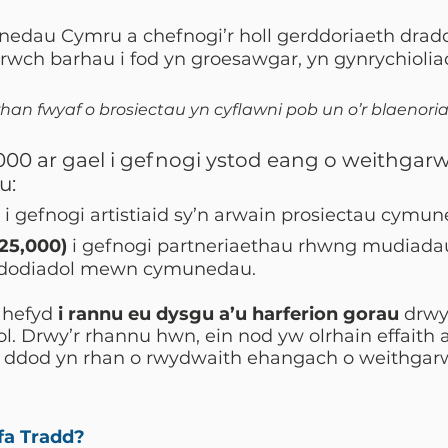
au Cymru a chefnogi’r holl gerddoriaeth dradd
ch barhau i fod yn groesawgar, yn gynrychioliado
han fwyaf o brosiectau yn cyflawni pob un o’r blaenori
000 ar gael i gefnogi ystod eang o weithgar
u:
i gefnogi artistiaid sy’n arwain prosiectau cymun
25,000)
i gefnogi partneriaethau rhwng mudiadau 
addodiadol mewn cymunedau.
 hefyd
i rannu eu dysgu a’u harferion gorau
drwy
dol. Drwy’r rhannu hwn, ein nod yw olrhain effaith 
n i ddod yn rhan o rwydwaith ehangach o weithgar
onfa Tradd?