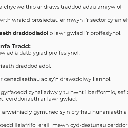
 a chydweithio ar draws traddodiadau amrywiol.
rth wraidd prosiectau er mwyn i’r sector cyfan e
aeth draddodiadol
o lawr gwlad i’r proffesiynol.
nfa Tradd:
gwlad â datblygiad proffesiynol.
riaeth draddodiadol.
’r cenedlaethau ac sy’n drawsddiwylliannol.
 gyrfaoedd cynaliadwy y tu hwnt i berfformio, sef c
eu cerddoriaeth ar lawr gwlad.
arweiniad y gymuned sy’n cryfhau hunaniaeth a
hoedd lleiafrifol eraill mewn cyd-destunau cerddo