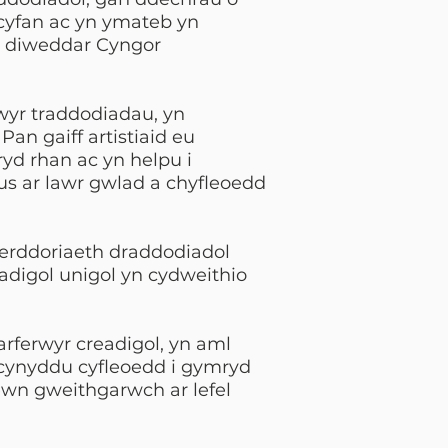
 cyfan ac yn ymateb yn
l diweddar Cyngor
yr traddodiadau, yn
an gaiff artistiaid eu
ryd rhan ac yn helpu i
s ar lawr gwlad a chyfleoedd
cerddoriaeth draddodiadol
digol unigol yn cydweithio
rferwyr creadigol, yn aml
cynyddu cyfleoedd i gymryd
wn gweithgarwch ar lefel