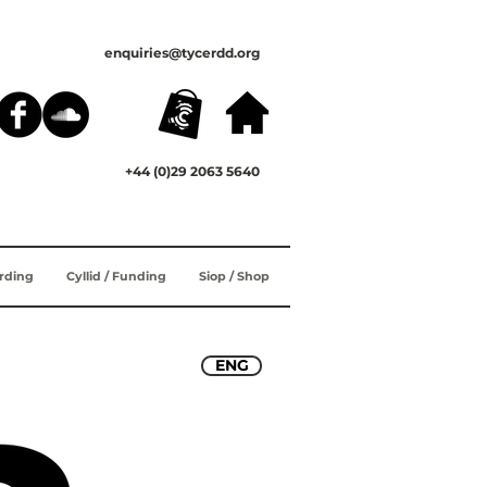
enquiries@tycerdd.org
+44 (0)29 2063 5640
ording
Cyllid / Funding
Siop / Shop
ENG