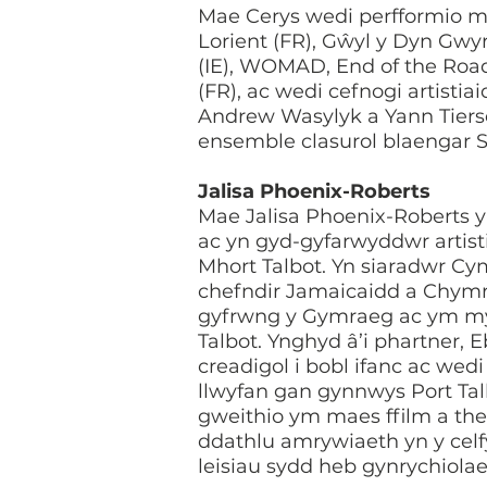
Mae Cerys wedi perfformio 
Lorient (FR), Gŵyl y Dyn Gwy
(IE), WOMAD, End of the Road
(FR), ac wedi cefnogi artisti
Andrew Wasylyk a Yann Tiers
ensemble clasurol blaengar 
Jalisa Phoenix-Roberts
Mae Jalisa Phoenix-Roberts y
ac yn gyd-gyfarwyddwr artist
Mhort Talbot. Yn siaradwr Cy
chefndir Jamaicaidd a Chymr
gyfrwng y Gymraeg ac ym myd
Talbot. Ynghyd â’i phartner, 
creadigol i bobl ifanc ac w
llwyfan gan gynnwys Port Tal
gweithio ym maes ffilm a the
ddathlu amrywiaeth yn y celf
leisiau sydd heb gynrychiola