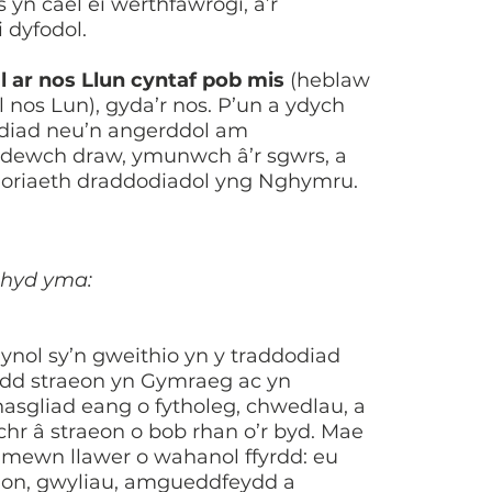
s yn cael ei werthfawrogi, a’r
i dyfodol.
l ar
nos Llun cyntaf pob mis
(heblaw
l nos Lun), gyda’r nos. P’un a ydych
odiad neu’n angerddol am
 dewch draw, ymunwch â’r sgwrs, a
ddoriaeth draddodiadol yng Nghymru.
l hyd yma:
ynol sy’n gweithio yn y traddodiad
odd straeon yn Gymraeg ac yn
asgliad eang o fytholeg, chwedlau, a
chr â straeon o bob rhan o’r byd. Mae
 mewn llawer o wahanol ffyrdd: eu
ion, gwyliau, amgueddfeydd a