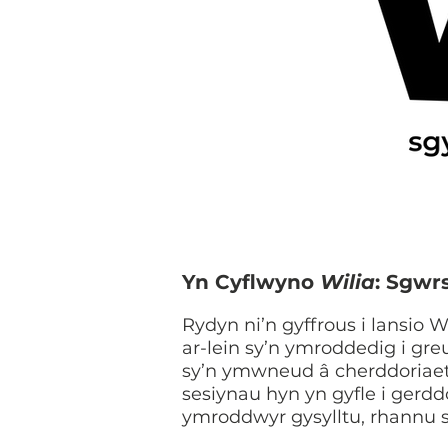
Yn Cyflwyno
Wilia
: Sgwr
Rydyn ni’n gyffrous i lansio
Wi
ar-lein sy’n ymroddedig i gr
sy’n ymwneud â cherddoriae
sesiynau hyn yn gyfle i gerdd
ymroddwyr gysylltu, rhannu s