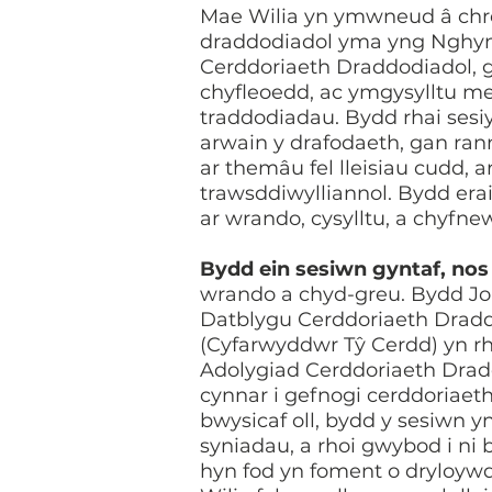
Mae Wilia yn ymwneud â chre
draddodiadol yma yng Nghym
Cerddoriaeth Draddodiadol, g
chyfleoedd, ac ymgysylltu m
traddodiadau. Bydd rhai sesi
arwain y drafodaeth, gan ran
ar themâu fel lleisiau cudd, 
trawsddiwylliannol. Bydd erai
ar wrando, cysylltu, a chyfne
Bydd ein sesiwn gyntaf,
nos
wrando a chyd-greu. Bydd
Jo
Datblygu Cerddoriaeth Dradd
(Cyfarwyddwr Tŷ Cerdd) yn r
Adolygiad Cerddoriaeth Dradd
cynnar i gefnogi cerddoriaet
bwysicaf oll, bydd y sesiwn yn
syniadau, a rhoi gwybod i ni b
hyn fod yn foment o dryloywd