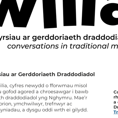
siau ar Gerddoriaeth Draddodiadol
lia, cyfres newydd o fforwmau misol
eu gofod agored a chroesawgar i bawb
C
r
th draddodiadol yng Nghymru. Mae’r
a
orion, ymchwilwyr, trefnwyr ac
D
yniadau, a dysgu oddi wrth ei gilydd.
T