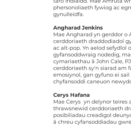
taro Indiaidd. Mae Amruta wr
phersonoliaeth fywiog ac egnïo
gynulleidfa.
Angharad Jenkins
Mae Angharad yn gerddor o A
cerddoriaeth draddodiadol gy
ac alt-pop. Yn aelod sefydlol 
gyfansoddwraig nodedig, mae
cymariaethau â John Cale, PJ 
cerddoriaeth sy'n siarad am
emosiynol, gan gyfuno ei sai
chyfansoddi caneuon newydd,
Cerys Hafana
Mae Cerys yn delynor teires 
thrawsnewid cerddoriaeth dr
posibiliadau creadigol deunyd
â chreu cyfansoddiadau gwre