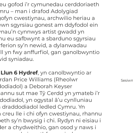
u gofod i’r cymunedau cerddoriaeth
ru – man i drafod Adolygiad
ofyn cwestiynau, archwilio heriau a
ewn sgyrsiau gonest am ddyfo
dol ein
ynau’n cynnwys artist gwadd yn
nu eu safbwynt a sbarduno sgyrsiau
arferion sy’n newid, a dylanwadau
ll yn fwy anffurfiol, gan ganolbwyntio
wid syniadau.
 Llun 6 Hydref
, yn canolbwyntio ar
rdan Price Williams (Rheolwr
Sesiwn
odiadol) a Deborah Keyser
hannu sut mae Tŷ Cerdd yn ymateb i’r
odiadol, yn ogystal â’u cynlluniau
h draddodiadol ledled Cymr
u. Yn
 creu lle i chi ofyn cwestiynau, rhannu
eth sy’n bwysig i chi. Rydyn ni eisiau i
er a chydweithio, gan osod y naws i