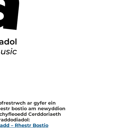
ofrestrwch ar gyfer ein
hestr bostio am newyddion
 chyfleoedd Cerddoriaeth
raddodiadol:
radd – Rhestr Bostio