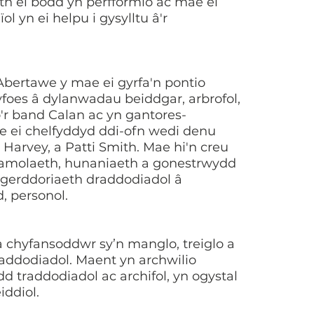
th ei bodd yn perfformio ac mae ei
l yn ei helpu i gysylltu â'r
bertawe y mae ei gyrfa'n pontio
foes â dylanwadau beiddgar, arbrofol,
o'r band Calan ac yn gantores-
 ei chelfyddyd ddi-ofn wedi denu
Harvey, a Patti Smith. Mae hi'n creu
 famolaeth, hunaniaeth a gonestrwydd
l gerddoriaeth draddodiadol â
 personol.
a chyfansoddwr sy’n manglo, treiglo a
addodiadol. Maent yn archwilio
d traddodiadol ac archifol, yn ogystal
iddiol.