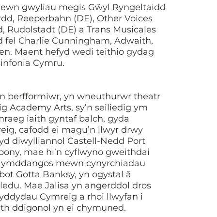
mewn gwyliau megis Gŵyl Ryngeltaidd
rdd, Reeperbahn (DE), Other Voices
, Rudolstadt (DE) a Trans Musicales
aid fel Charlie Cunningham, Adwaith,
en. Maent hefyd wedi teithio gydag
Sinfonia Cymru.
n berfformiwr, yn wneuthurwr theatr
ig Academy Arts, sy’n seiliedig ym
mraeg iaith gyntaf balch, gyda
eig, cafodd ei magu’n llwyr drwy
 diwylliannol Castell-Nedd Port
Ebony, mae hi’n cyflwyno gweithdai
edi ymddangos mewn cynyrchiadau
bot Gotta Banksy, yn ogystal â
ledu. Mae Jalisa yn angerddol dros
yddydau Cymreig a rhoi llwyfan i
eth ddigonol yn ei chymuned.