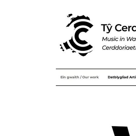
Ein gwaith / Our work
Datblygliad Art