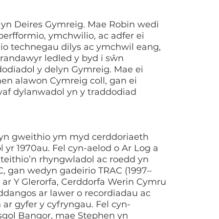
elyn Deires Gymreig. Mae Robin wedi
erfformio, ymchwilio, ac adfer ei
io technegau dilys ac ymchwil eang,
andawyr ledled y byd i sŵn
odiadol y delyn Gymreig. Mae ei
hen alawon Cymreig coll, gan ei
yaf dylanwadol yn y traddodiad
yn gweithio ym myd cerddoriaeth
 yr 1970au. Fel cyn-aelod o Ar Log a
eithio’n rhyngwladol ac roedd yn
C, gan wedyn gadeirio TRAC (1997–
ar Y Glerorfa, Cerddorfa Werin Cymru
ddangos ar lawer o recordiadau ac
ar gyfer y cyfryngau. Fel cyn-
ysgol Bangor, mae Stephen yn