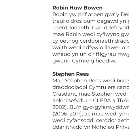
Robin Huw Bowen
Robin yw prif arbenigwr y D
treulio dros bum degawd yn p
cherddoriaeth. Gan ddefnydd
mae Robin wedi cyflwyno gwr
cyfoethog cerddoriaeth dradd
waith wedi adfywio llawer o 
wneud yn un o’r ffigyrau mw
gwerin Cymreig heddiw.
Stephen Rees
Mae Stephen Rees wedi bod 
draddodiadol Cymru ers canol
Crasdant, mae Stephen wedi t
aelod sefydlu o CLERA a TRA
2002). Bu’n gyd-gyfarwyddwr 
(2006–2011), ac mae wedi ym
wedi cyfansoddi cerddoriaeth 
ddarlithydd yn Ngholeg Prif