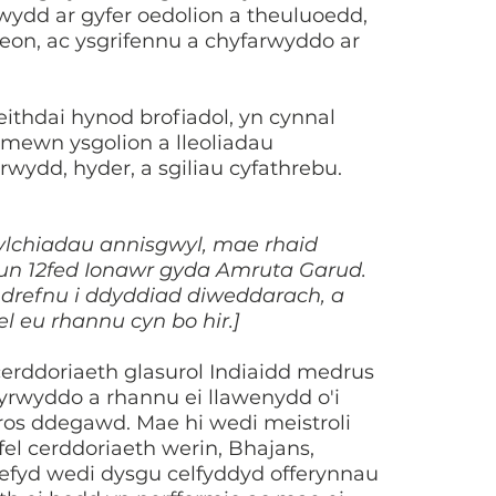
wydd ar gyfer oedolion a theuluoedd,
eon, ac ysgrifennu a chyfarwyddo ar
thdai hynod brofiadol, yn cynnal
mewn ysgolion a lleoliadau
wydd, hyder, a sgiliau cyfathrebu.
ylchiadau annisgwyl, mae rhaid
lun 12fed Ionawr gyda Amruta Garud.
l-drefnu i ddyddiad diweddarach, a
l eu rhannu cyn bo hir.]
erddoriaeth glasurol Indiaidd medrus
yrwyddo a rhannu ei llawenydd o'i
ros ddegawd. Mae hi wedi meistroli
fel cerddoriaeth werin, Bhajans,
efyd wedi dysgu celfyddyd offerynnau