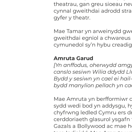
theatrau, gan greu sioeau ne
cynnal gweithdai adrodd stra
gyfer y theatr.
Mae Tamar yn arweinydd gwei
gweithdai egnïol a chwareus 
cymunedol sy’n hybu creadigr
Amruta Garud
[Yn anffodus, oherwydd amg
canslo sesiwn Wilia ddydd L
Bydd y sesiwn yn cael ei hai
bydd manylion pellach yn cae
Mae Amruta yn berfformiwr c
sydd wedi bod yn addysgu, h
chyfrwng ledled Cymru ers d
cerddoriaeth glasurol ysgafn 
Gazals a Bollywood ac mae h