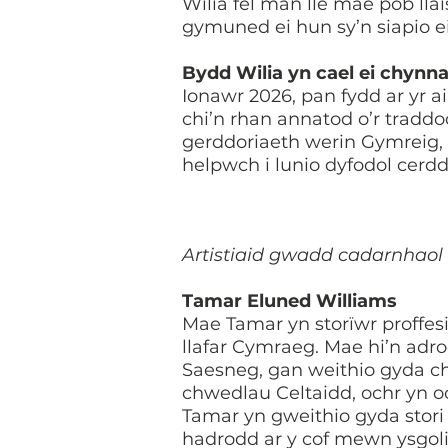
Wilia fel man lle mae pob llai
gymuned ei hun sy’n siapio e
Bydd Wilia yn cael ei chynna
Ionawr 2026, pan fydd ar yr ai
chi’n rhan annatod o’r tradd
gerddoriaeth werin Gymreig,
helpwch i lunio dyfodol cer
Artistiaid gwadd cadarnhao
​Tamar Eluned Williams
Mae Tamar yn storïwr proffesi
llafar Cymraeg. Mae hi’n adr
Saesneg, gan weithio gyda ch
chwedlau Celtaidd, ochr yn o
Tamar yn gweithio gyda stori
hadrodd ar y cof mewn ysgol