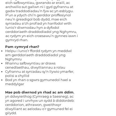
eich safbwyntiau, gwrando ar eraill, ac
archwilio sut gallwn ni i gyd gyfrannu at
gadw traddodiadau’n fyw ac yn esblygu.
P’un a ydych chi’n gerddor proffesiynol
neu’n greadigol bob dydd, mae eich
syniadau a’ch profiad yn hanfodol wrth
lunio’r diwrnodau hyn a dyfodol
cerddoriaeth draddodiadol yng Nghymru,
ac rydym yn eich croesawu’n gynnes iawn i
gymryd rhan.
Pam cymryd rhan?
Helpu i lunio’r ffordd rydym yn meddwl
am gerddoriaeth draddodiadol yng
Nghymru
Rhannu safbwyntiau ar draws
cenedlaethau, diwylliannau a rolau
Cyfrannu at syniadau sy’n llywio ymarfer,
polisi a chyllid
Bod yn rhan o sgwrs gymunedol hael a
meddylgar
Mae pob diwrnod yn rhad ac am ddim
,
yn ddwyieithog (Cymraeg a Saesneg), ac
yn agored i unrhyw un sydd â diddordeb:
cerddorion, athrawon, gweithwyr
diwylliant ac aelodau o’r gymuned fel ei
gilydd.