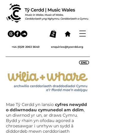
+44 (0)29 2063 5640
enquiries@tycerdd.org
ENG
​​Mae Tŷ Cerdd yn lansio
cyfres newydd
o ddiwrnodau cymunedol am ddim
,
un diwrnod yr un, ar draws Cymru.
Bydd y rhain yn ofodau agored a
chroesawgar i unrhyw un sydd â
diddordeb mewn cerddoriaeth