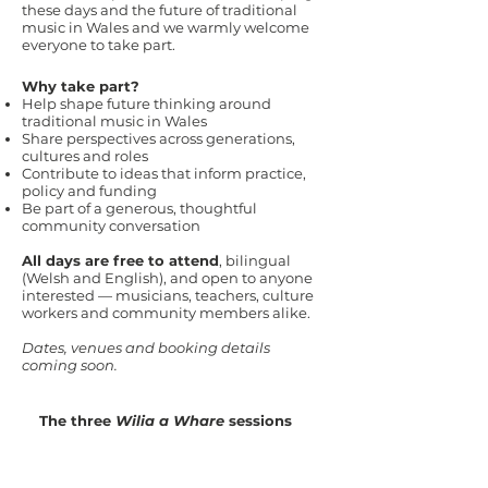
these days and the future of traditional
music in Wales and we warmly welcome
everyone to take part.
Why take part?
Help shape future thinking around
traditional music in Wales
Share perspectives across generations,
cultures and roles
Contribute to ideas that inform practice,
policy and funding
Be part of a generous, thoughtful
community conversation
All days are free to attend
, bilingual
(Welsh and English), and open to anyone
interested — musicians, teachers, culture
workers and community members alike.
Dates, venues and booking details
coming soon.
​The three
Wilia a Whare
sessions
Sunday 19 July, 11:00-15:00
Traditions in Conversation