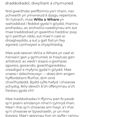
draddodiadol, diwylliant a chymuned.
​Nid gweithdai perfformio yw’r rhain, nac
ychwaith yn ymwneud â dysgu repertoire.
Yn hytrach, mae
Wilia a Whare
yn
wahoddiad i feddwl gyda’n gilydd, rhannu
profiadau, ac archwilio cwestiynau am sut
mae traddodiad yn gweithio heddiw: pwy
sy’n perthyn iddo, sut mae’n cael ei
drosglwyddo, a sut y gall fod yn fwy
agored, cynhwysol a chysylltiedig.
Mae pob sesiwn Wilia a Whare yn cael ei
harwain gan y gymuned, ei hwyluso gan
artistiaid, ac wedi’i siapio o gwmpas
sgwrsio, gwrando, gweithgareddau
creadigol a myfyrio gyda’n gilydd. Mae
croeso i ddechreuwyr — does dim angen
hyfforddiant ffurfiol, dim ond
chwilfrydedd. Bydd cyfle hefyd i chwarae
ychydig, felly dewch â’ch offerynnau a’ch
lleisiau gyda chi!
Mae traddodiadau’n ffynnu pan fo pawb
sy’n poeni amdanyn nhw’n cymryd rhan.
Mae’r rhai sy’n chwarae am hwyl, a’r rhai
sy’n chwarae er bywoliaeth, yr un mor
bwysig. Mae’r sesiynau hyn yn gyfle i rannu