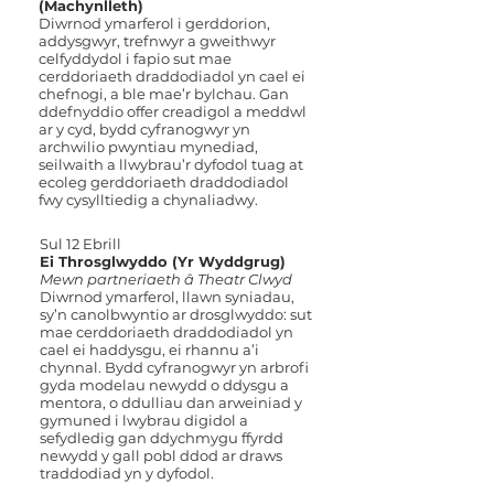
(Machynlleth)
Diwrnod ymarferol i gerddorion,
addysgwyr, trefnwyr a gweithwyr
celfyddydol i fapio sut mae
cerddoriaeth draddodiadol yn cael ei
chefnogi, a ble mae’r bylchau. Gan
ddefnyddio offer creadigol a meddwl
ar y cyd, bydd cyfranogwyr yn
archwilio pwyntiau mynediad,
seilwaith a llwybrau’r dyfodol tuag at
ecoleg gerddoriaeth draddodiadol
fwy cysylltiedig a chynaliadwy.
Sul 12 Ebrill
Ei Throsglwyddo (Yr Wyddgrug)
Mewn partneriaeth â Theatr Clwyd
Diwrnod ymarferol, llawn syniadau,
sy’n canolbwyntio ar drosglwyddo: sut
mae cerddoriaeth draddodiadol yn
cael ei haddysgu, ei rhannu a’i
chynnal. Bydd cyfranogwyr yn arbrofi
gyda modelau newydd o ddysgu a
mentora, o ddulliau dan arweiniad y
gymuned i lwybrau digidol a
sefydledig gan ddychmygu ffyrdd
newydd y gall pobl ddod ar draws
traddodiad yn y dyfodol.