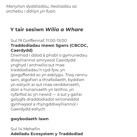
Manylion dyddiadau, lleoliadau ac
archebu i ddilyn yn fuan.
Y tair sesiwn
Wilia a Whare
Sul 19 Gorffennaf, 11:00-15:00
Traddodiadau mewn Sgwrs (CBCDC,
Caerdydd)
Diwrnod i ddod â phobl o gymunedau
diwylliannol amrywiol Caerdydd
ynghyd i archwilio sut mae
traddodiadau’n cyd-fyw, yn
gorgyffwrdd ac yn esblygu. Trwy rannu
sain, atgofion a thrafodaeth, byddwn
yn edrych ar sut mae cerddoriaeth,
stori a hunaniaeth yn teithio, yn
cyfarfod ac yn newid — a sut y gallai
golygfa draddodiadol wirioneddol
gynhwysol a rhyngddiwylliannol i
Gaerdydd edrych.
gwybodaeth lawn
Sul 14 Mehefin
Adeiladu Ecosystem y Traddodiad