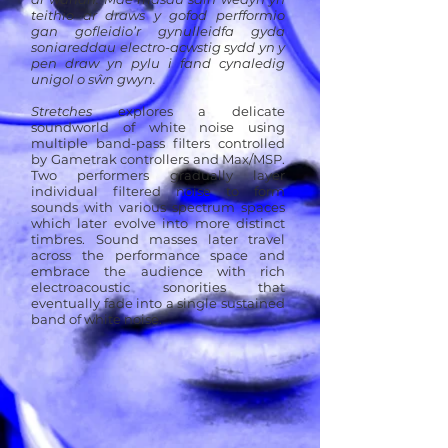
teithio ar draws y gofod perfformio
gan gofleidio’r gynulleidfa gyda
soniareddau electro-acwstig sydd yn y
pen draw yn pylu i fand cynaledig
unigol o sŵn gwyn.
Stretches
explores a delicate
soundworld of white noise using
multiple band-pass filters controlled
by Gametrak controllers and Max/MSP.
Two performers gradually layer
individual filtered noise to form
sounds with various spectrum spaces
which later evolve into more distinct
timbres. Sound masses later travel
across the performance space and
embrace the audience with rich
electroacoustic sonorities that
eventually fade into a single sustained
band of white noise.