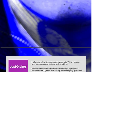
+44 (0)29 2063 5640
/
enquiries@tycerdd.org
Canolfan Mileniwm Cymru / Wales Millennium Centre
Plas Bute / Bute Place • Caerdydd / Cardiff • CF10 5AL