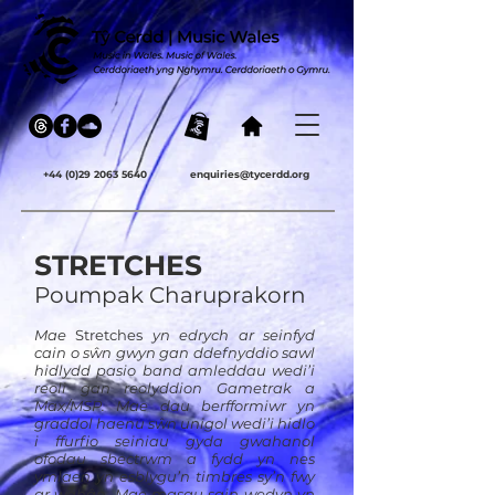
+44 (0)29 2063 5640
enquiries@tycerdd.org
STRETCHES
Poumpak Charuprakorn
Mae
Stretches
yn edrych ar seinfyd
cain o sŵn gwyn gan ddefnyddio sawl
hidlydd pasio band amleddau wedi’i
reoli gan reolyddion Gametrak a
Max/MSP. Mae dau berfformiwr yn
graddol haenu sŵn unigol wedi’i hidlo
i ffurfio seiniau gyda gwahanol
ofodau sbectrwm a fydd yn nes
ymlaen yn esblygu’n timbres sy’n fwy
ar wahân. Mae masau sain wedyn yn