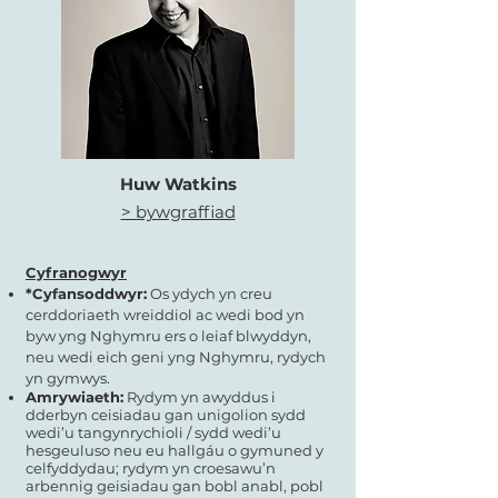
Huw Watkins
> bywgraffiad
Cyfranogwyr
*Cyfansoddwyr:
Os ydych yn creu
cerddoriaeth wreiddiol ac wedi bod yn
byw yng Nghymru ers o leiaf blwyddyn,
neu wedi eich geni yng Nghymru, rydych
yn gymwys.
Amrywiaeth:
Rydym yn awyddus i
dderbyn ceisiadau gan unigolion sydd
wedi’u tangynrychioli / sydd wedi’u
hesgeuluso neu eu hallgáu o gymuned y
celfyddydau; rydym yn croesawu’n
arbennig geisiadau gan bobl anabl, pobl