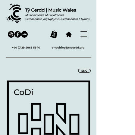
+44 (0)29 2063 5640
enquiries@tycerdd.org
ENG