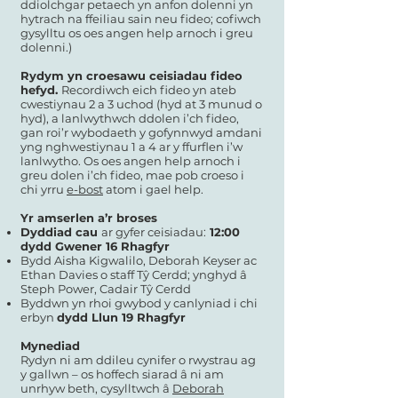
ddiolchgar petaech yn anfon dolenni yn
hytrach na ffeiliau sain neu fideo; cofiwch
gysylltu os oes angen help arnoch i greu
dolenni.)
Rydym yn croesawu ceisiadau fideo
hefyd.
Recordiwch eich fideo yn ateb
cwestiynau 2 a 3 uchod (hyd at 3 munud o
hyd), a lanlwythwch ddolen i’ch fideo,
gan roi’r wybodaeth y gofynnwyd amdani
yng nghwestiynau 1 a 4 ar y ffurflen i’w
lanlwytho. Os oes angen help arnoch i
greu dolen i’ch fideo, mae pob croeso i
chi yrru
e-bost
atom i gael help.
Yr amserlen a’r broses
Dyddiad cau
ar gyfer ceisiadau:
12:00
dydd Gwener 16 Rhagfyr
Bydd Aisha Kigwalilo, Deborah Keyser ac
Ethan Davies o staff Tŷ Cerdd; ynghyd â
Steph Power, Cadair Tŷ Cerdd
Byddwn yn rhoi gwybod y canlyniad i chi
erbyn
dydd Llun 19 Rhagfyr
Mynediad
Rydyn ni am ddileu cynifer o rwystrau ag
y gallwn – os hoffech siarad â ni am
unrhyw beth, cysylltwch â
Deborah