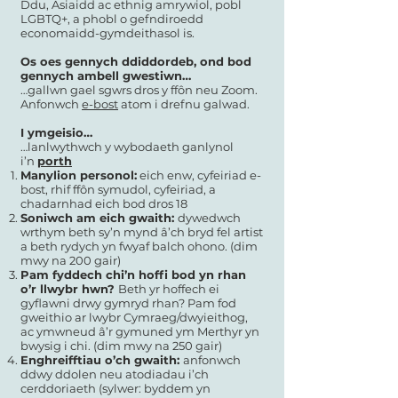
Ddu, Asiaidd ac ethnig amrywiol, pobl
LGBTQ+, a phobl o gefndiroedd
economaidd-gymdeithasol is.
Os oes gennych ddiddordeb, ond bod
gennych ambell gwestiwn…
…gallwn gael sgwrs dros y ffôn neu Zoom.
Anfonwch
e-bost
atom i drefnu galwad.
I ymgeisio…
…lanlwythwch y wybodaeth ganlynol
i’n
porth
Manylion personol:
eich enw, cyfeiriad e-
bost, rhif ffôn symudol, cyfeiriad, a
chadarnhad eich bod dros 18
Soniwch am eich gwaith:
dywedwch
wrthym beth sy’n mynd â’ch bryd fel artist
a beth rydych yn fwyaf balch ohono. (dim
mwy na 200 gair)
Pam fyddech chi’n hoffi bod yn rhan
o’r llwybr hwn?
Beth yr hoffech ei
gyflawni drwy gymryd rhan? Pam fod
gweithio ar lwybr Cymraeg/dwyieithog,
ac ymwneud â’r gymuned ym Merthyr yn
bwysig i chi. (dim mwy na 250 gair)
Enghreifftiau o’ch gwaith:
anfonwch
ddwy ddolen neu atodiadau i’ch
cerddoriaeth (sylwer: byddem yn