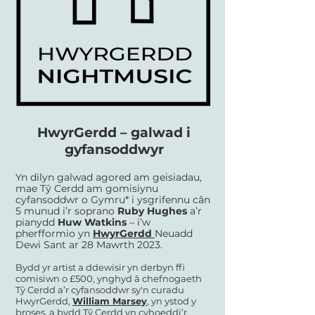
HwyrGerdd – galwad i
gyfansoddwyr
Yn dilyn galwad agored am geisiadau,
mae Tŷ Cerdd am gomisiynu
cyfansoddwr o Gymru* i ysgrifennu cân
5 munud i’r soprano
Ruby Hughes
a’r
pianydd
Huw Watkins
– i’w
pherfformio yn
HwyrGerdd
Neuadd
Dewi Sant ar 28 Mawrth 2023.
Bydd yr artist a ddewisir yn derbyn ffi
comisiwn o £500, ynghyd â chefnogaeth
Tŷ Cerdd a’r cyfansoddwr sy'n curadu
HwyrGerdd,
William Marsey
, yn ystod y
broses, a bydd Tŷ Cerdd yn cyhoeddi’r