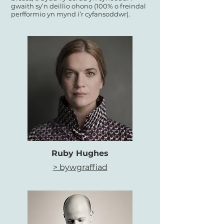
gwaith sy’n deillio ohono (100% o freindal
perfformio yn mynd i’r cyfansoddwr).
Ruby Hughes
> bywgraffiad