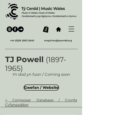
+44 (0)29 2063 5640
enquiries@tycerdd.org
TJ Powell
(1897-
1965)
Yn dod yn fuan
/ Coming soon
Gwefan / Website
> Composer Database / Cronfa
Cyfansoddwr