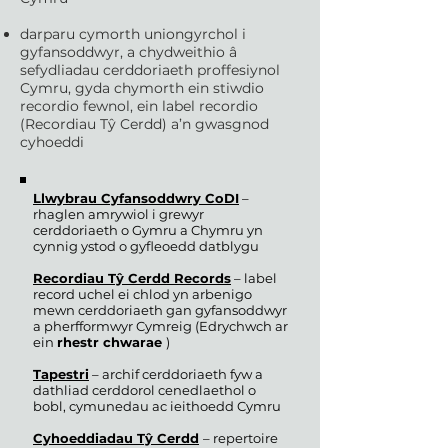
darparu cymorth uniongyrchol i
gyfansoddwyr, a chydweithio â
sefydliadau cerddoriaeth proffesiynol
Cymru, gyda chymorth ein stiwdio
recordio fewnol, ein label recordio
(Recordiau Tŷ Cerdd) a’n gwasgnod
cyhoeddi
Llwybrau Cyfansoddwry CoDI
–
rhaglen amrywiol i grewyr
cerddoriaeth o Gymru a Chymru yn
cynnig ystod o gyfleoedd datblygu
Recordiau Tŷ Cerdd Records
– label
record uchel ei chlod yn arbenigo
mewn cerddoriaeth gan gyfansoddwyr
a pherfformwyr Cymreig (Edrychwch ar
ein
rhestr chwarae
)
Tapestri
– archif cerddoriaeth fyw a
dathliad cerddorol cenedlaethol o
bobl, cymunedau ac ieithoedd Cymru
Cyhoeddiadau Tŷ Cerdd
– repertoire