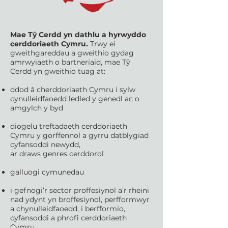
Mae Tŷ Cerdd yn dathlu a hyrwyddo
cerddoriaeth Cymru.
Trwy ei
gweithgareddau a gweithio gydag
amrwyiaeth o bartneriaid, mae Tŷ
Cerdd yn gweithio tuag at:
ddod â cherddoriaeth Cymru i sylw
cynulleidfaoedd ledled y genedl ac o
amgylch y byd
diogelu treftadaeth cerddoriaeth
Cymru y gorffennol a gyrru datblygiad
cyfansoddi newydd,
ar draws genres cerddorol
galluogi cymunedau
​i gefnogi’r sector proffesiynol a’r rheini
nad ydynt yn broffesiynol, perfformwyr
a chynulleidfaoedd, i berfformio,
cyfansoddi a phrofi cerddoriaeth
Cymru