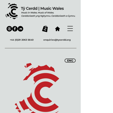
+44 (0)29 2063 5640
enquiries@tycerdd.org
ENG