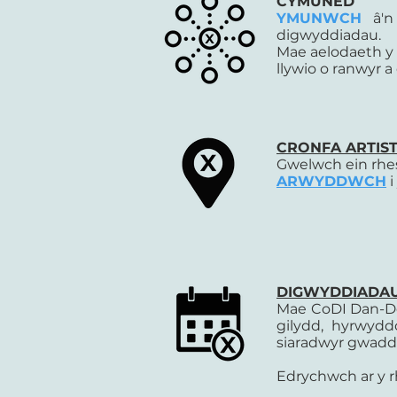
CYMUNED
YMUNWCH
â'
digwyddiadau.
Mae aelodaeth y
llywio o ranwyr
CRONFA ARTIST
Gwelwch ein rhes
ARWYDDWCH
i
DIGWYDDIADA
Mae CoDI Dan-Dda
gilydd, hyrwydd
siaradwyr gwadd 
Edrychwch ar y r