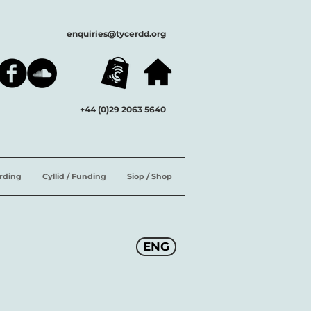
enquiries@tycerdd.org
+44 (0)29 2063 5640
ording
Cyllid / Funding
Siop / Shop
ENG