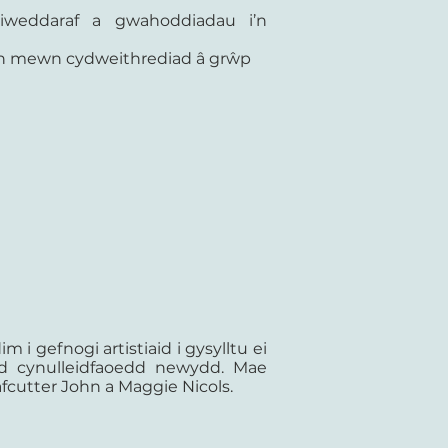
weddaraf a gwahoddiadau i’n
th mewn cydweithrediad â grŵp
 gefnogi artistiaid i gysylltu ei
dd cynulleidfaoedd newydd. Mae
cutter John a Maggie Nicols.