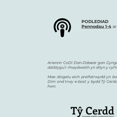
PODLEDIAD
Pennodau 1-4
ar
Ariennir CoDI Dan-Ddaear gan Gyngo
datblygu’r rhwydwaith yn dilyn y cyf
Mae diogelu eich preifatrwydd yn b
Dim ond trwy e-bost y bydd Tŷ Cerdd y
hwn.