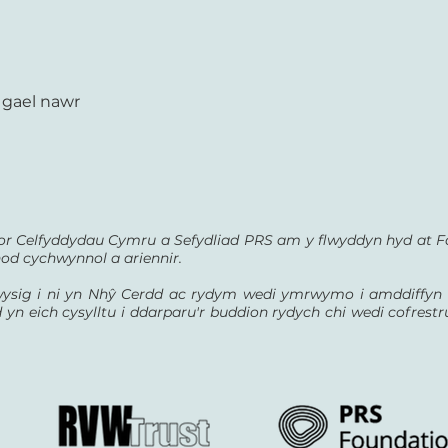
 gael nawr
r Celfyddydau Cymru a Sefydliad PRS am y flwyddyn hyd at Fa
nod cychwynnol a ariennir.
wysig i ni yn Nhŷ Cerdd ac rydym wedi ymrwymo i amddiffyn 
n eich cysylltu i ddarparu'r buddion rydych chi wedi cofrestru