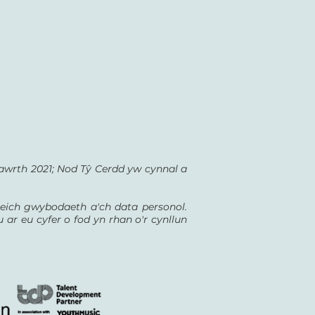
wrth 2021; Nod Tŷ Cerdd yw cynnal a
eich gwybodaeth a'ch data personol.
 ar eu cyfer o fod yn rhan o'r cynllun