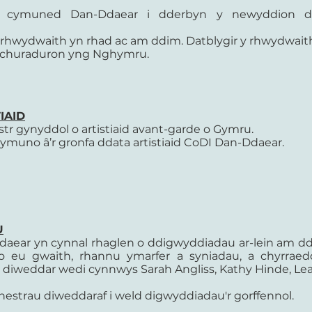
n cymuned Dan-Ddaear i dderbyn y newyddion di
 rhwydwaith yn rhad ac am ddim. Datblygir y rhwydwai
 a churaduron yng Nghymru.
IAID
tr gynyddol o artistiaid avant-garde o Gymru.
 ymuno â’r gronfa ddata artistiaid CoDI Dan-Ddaear.
U
ear yn cynnal rhaglen o ddigwyddiadau ar-lein am ddim i
o eu gwaith, rhannu ymarfer a syniadau, a chyrrae
diweddar wedi cynnwys Sarah Angliss, Kathy Hinde, Leaf
hestrau diweddaraf i weld digwyddiadau'r gorffennol.