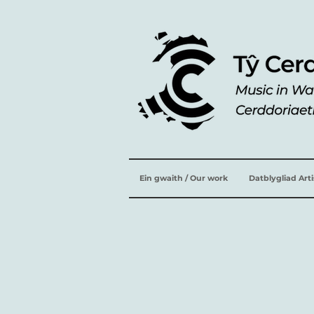
Ein gwaith / Our work
Datblygliad Art