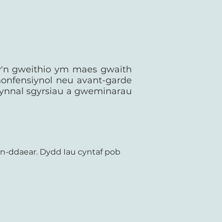
sy'n gweithio ym maes gwaith
honfensiynol neu avant-garde
 cynnal sgyrsiau a gweminarau
dan-ddaear.
Dydd Iau cyntaf pob