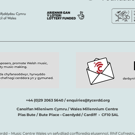
+44 (0)29 2063 5640 /
enquiries@tycerdd.org
Canolfan Mileniwm Cymru / Wales Millennium Centre
Plas Bute / Bute Place • Caerdydd / Cardiff • CF10 5AL
erdd – Music Centre Wales yn sefydliad corfforedig elusennol, Rhif Cofrestru