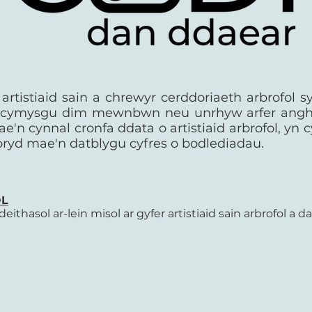
rtistiaid sain a chrewyr cerddoriaeth arbrofol 
rôn, cymysgu dim mewnbwn neu unrhyw arfer ang
e'n cynnal cronfa ddata o artistiaid arbrofol, yn
 bryd mae'n datblygu cyfres o bodlediadau.
OL
thasol ar-lein misol ar gyfer artistiaid sain arbrofol a 