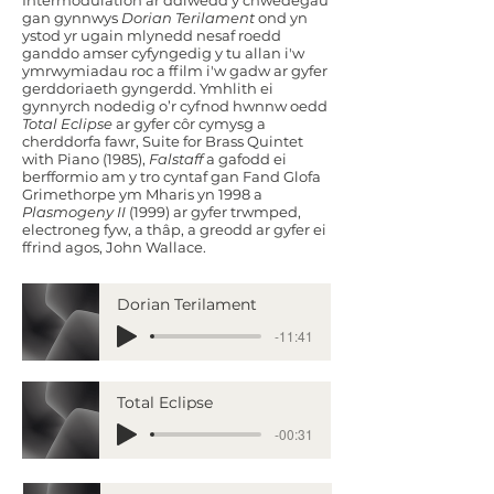
Intermodulation ar ddiwedd y chwedegau
gan gynnwys
Dorian Terilament
ond yn
ystod yr ugain mlynedd nesaf roedd
ganddo amser cyfyngedig y tu allan i'w
ymrwymiadau roc a ffilm i'w gadw ar gyfer
gerddoriaeth gyngerdd. Ymhlith ei
gynnyrch nodedig o’r cyfnod hwnnw oedd
Total Eclipse
ar gyfer côr cymysg a
cherddorfa fawr, Suite for Brass Quintet
with Piano (1985),
Falstaff
a gafodd ei
berfformio am y tro cyntaf gan Fand Glofa
Grimethorpe ym Mharis yn 1998 a
Plasmogeny II
(1999) ar gyfer trwmped,
electroneg fyw, a thâp, a greodd ar gyfer ei
ffrind agos, John Wallace.
Dorian Terilament
-11:41
Total Eclipse
CYM
-00:31