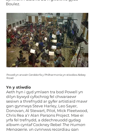
Boulez.
Powell yn arwain Cerddorfa y Philharmonia yn stiwdios Abbey
Road
Yn y stiwdio
Aeth hyn i gyd ymlaen tra bod Powell yn
dilyn bywyd cyfochrog fel chwaraewr
sesiwn a threfnydd ar gyfer artistiaid mawr
gan gynnwys Steve Harley, Leo Sayer,
Donovan, Al Stewart, Pilot, Mick Fleetwood,
Chris Rea a’r Alan Parsons Project. Mae ei
yrfa fel trefnydd, a ddechreuodd gydag
albwm cyntaf Cockney Rebel
The Human
Menagerie
, yn cynnwys recordiau gan