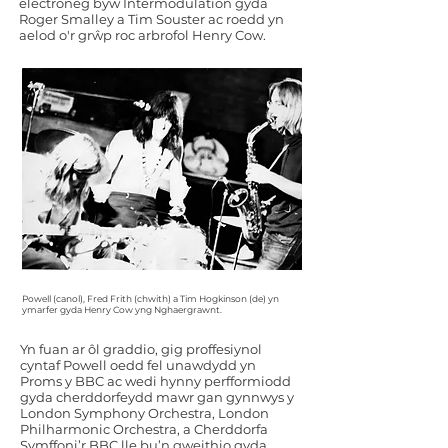
electroneg byw Intermodulation gyda
Roger Smalley a Tim Souster ac roedd yn
aelod o'r grŵp roc arbrofol Henry Cow.
Powell (canol), Fred Frith
(chwith
) a Tim Hogkinson (de
) yn
ymarfer gyda Henry Cow yng Nghaergrawnt.
Yn fuan ar ôl graddio, gig proffesiynol
cyntaf Powell oedd fel unawdydd yn
Proms y BBC ac wedi hynny perfformiodd
gyda cherddorfeydd mawr gan gynnwys y
London Symphony Orchestra, London
Philharmonic Orchestra, a Cherddorfa
Symffoni’r BBC lle bu’n gweithio gyda