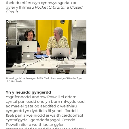
theledu niferus yn cynnwys sgoriau ar
gyfer y ffilmiau
Rocket Gibraltar
a
Closed
Circuit
.
Powell gyda'r arbenigwr MAX Carlo Laurenzi yn Stiwdio 3 yn
IRCAM, Paris.
Yn y neuadd gyngerdd
Ysgrifennodd Andrew Powell ei ddarn
cyntaf pan oedd ond yn bum mlwydd oed,
ac mae ei gatalog aeddfed o weithiau
cyngerdd yn dyddio’n ôl yr holl ffordd i
1966 pan arweiniodd ei waith cerddorfaol
cyntaf gyda’i gerddorfa ysgol. Creodd
Powell nifer o weithiau ar gyfer