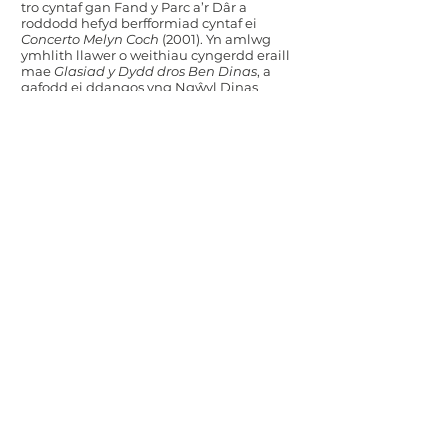
tro cyntaf gan Fand y Parc a’r Dâr a
roddodd hefyd berfformiad cyntaf ei
Concerto Melyn Coch
(2001). Yn amlwg
ymhlith llawer o weithiau cyngerdd eraill
mae
Glasiad y Dydd dros Ben Dinas
, a
gafodd ei ddangos yng Ngŵyl Dinas
Llundain 2008,
Points upon a Canvas
(2011), a ysgrifennwyd ar gyfer Cerddorfa
Genedlaethol Gymreig y BBC a
Will
Etienne ac Isabeau Never Meet?
sef swît ar
gyfer cerddorfa a chôr meibion ​​a
berfformiwyd gyntaf gan Gerddorfa
Symffoni'r 21ain Ganrif yn Lucerne, y
Swistir.
Powell Points Upon a Canvas (dyfyniad)
-05:00