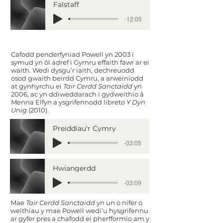
Falstaff
-12:05
Cafodd penderfyniad Powell yn 2003 i
symud yn ôl adref i Gymru effaith fawr ar ei
waith. Wedi dysgu’r iaith, dechreuodd
osod gwaith beirdd Cymru, a arweiniodd
at gynhyrchu ei
Tair Cerdd Sanctaidd
yn
2006, ac yn ddiweddarach i gydweithio â
Menna Elfyn a ysgrifennodd libreto
Y Dyn
Unig
(2010).
Preiddiau'r Cymry
-03:05
Hwiangerdd
-03:09
Mae
Tair Cerdd Sanctaidd
yn un o nifer o
weithiau y mae Powell wedi’u hysgrifennu
ar gyfer pres a chafodd ei pherfformio am y