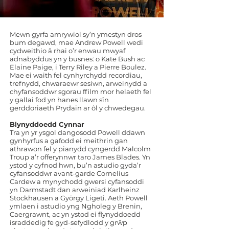
Mewn gyrfa amrywiol sy’n ymestyn dros
bum degawd, mae Andrew Powell wedi
cydweithio â rhai o’r enwau mwyaf
adnabyddus yn y busnes: o Kate Bush ac
Elaine Paige, i Terry Riley a Pierre Boulez.
Mae ei waith fel cynhyrchydd recordiau,
trefnydd, chwaraewr sesiwn, arweinydd a
chyfansoddwr sgorau ffilm mor helaeth fel
y gallai fod yn hanes llawn sîn
gerddoriaeth Prydain ar ôl y chwedegau.
Blynyddoedd Cynnar
Tra yn yr ysgol dangosodd Powell ddawn
gynhyrfus a gafodd ei meithrin gan
athrawon fel y pianydd cyngerdd Malcolm
Troup a’r offerynnwr taro James Blades. Yn
ystod y cyfnod hwn, bu’n astudio gyda’r
cyfansoddwr avant-garde Cornelius
Cardew a mynychodd gwersi cyfansoddi
yn Darmstadt dan arweiniad Karlheinz
Stockhausen a György Ligeti. Aeth Powell
ymlaen i astudio yng Ngholeg y Brenin,
Caergrawnt, ac yn ystod ei flynyddoedd
israddedig fe gyd-sefydlodd y grŵp