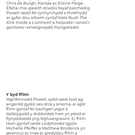
Chris de Burgh, Kansas ac Elaine Paige.
Efallai mai gwaith stiwdio fwyaf parchedig
Powell oedd fel cynhyrchydd a threfnydd
ar gyfer dau albwm cyntaf Kate Bush
The
Kick Inside
a
Lionheart
a helpodd i lansio’r
gantores i enwogrwydd rhyngwladol.
Y byd ffilm
Ysgrifennodd Powell, sydd wedi bod ag
angerdd gydol oes dros y sinema, ei sgôr
ffilm gyntaf fel bachgen ysgol a
datblygodd y diddordeb hwn yn ystod ei
flynyddoedd yng Nghaergrawnt. Ei ffilm
lawn gyntaf oedd
Ladyhawke
(gyda
Michelle Pfeiffer a Matthew Broderick yn
serennu) ac mae ei gredydau ffilm a