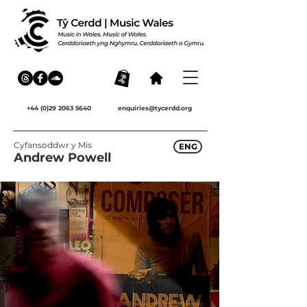
+44 (0)29 2063 5640
enquiries@tycerdd.org
Cyfansoddwr y Mis
ENG
Andrew Powell