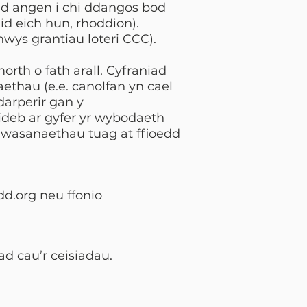
ydd angen i chi ddangos bod
id eich hun, rhoddion).
nnwys grantiau loteri CCC).
morth o fath arall. Cyfraniad
thau (e.e. canolfan yn cael
arperir gan y
ideb ar gyfer yr wybodaeth
a gwasanaethau tuag at ffioedd
dd.org
neu ffonio
d cau’r ceisiadau.