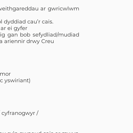
. gweithgareddau ar gwricwlwm
dyddiad cau’r cais.
ar ei gyfer
nig gan bob sefydliad/mudiad
a ariennir drwy Creu
ymor
c yswiriant)
/ cyfranogwyr /