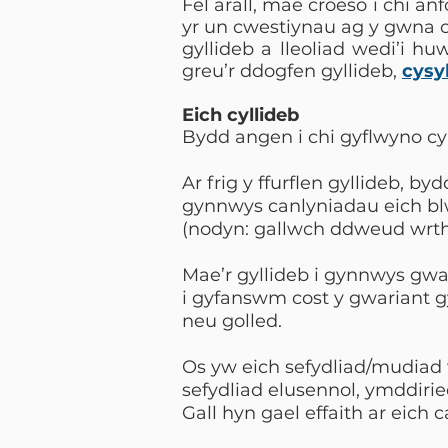
Fel arall, mae croeso i chi a
yr un cwestiynau ag y gwna ce
gyllideb a lleoliad wedi’i h
greu’r ddogfen gyllideb,
cysy
Eich cyllideb
Bydd angen i chi gyflwyno cy
Ar frig y ffurflen gyllideb, b
gynnwys canlyniadau eich b
(nodyn: gallwch ddweud wrth
Mae’r gyllideb i gynnwys gwari
i gyfanswm cost y gwariant g
neu golled.
Os yw eich sefydliad/mudiad we
sefydliad elusennol, ymddiried
Gall hyn gael effaith ar eich c