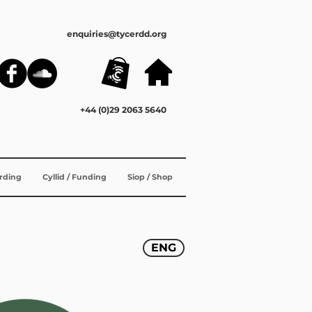
enquiries@tycerdd.org
+44 (0)29 2063 5640
ording
Cyllid / Funding
Siop / Shop
ENG