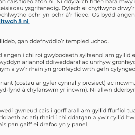
nfon cais fideo aton ni. Ni ddylai’ch fideo bara mw
isiadau ysgrifenedig. Dylech ei chyflwyno drwy’r
uwchlwytho ochr yn ochr â’r fideo. Os bydd ange
lltwch â ni
.
llideb, gan ddefnyddio’r templed uchod.
ydd angen i chi roi gwybodaeth sylfaenol am gyllid
lwyddyn ariannol ddiweddaraf ac unrhyw gronfey
ym a yw’r rhain yn gronfeydd wrth gefn cyfynged
ant (costau ar gyfer cynnal y prosiect) ac incwm, a 
yd-fynd â chyfanswm yr incwm). Ni allwn dderbyn
di gwneud cais i gorff arall am gyllid ffurfiol tu
olaeth ac ati) rhaid i chi ddatgan a yw’r cyllid h
ais pan gaiff ei drafod yn y panel.