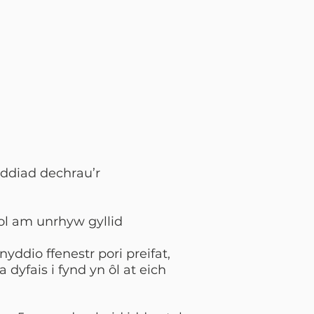
yddiad dechrau’r
ifol am unrhyw gyllid
yddio ffenestr pori preifat,
dyfais i fynd yn ôl at eich