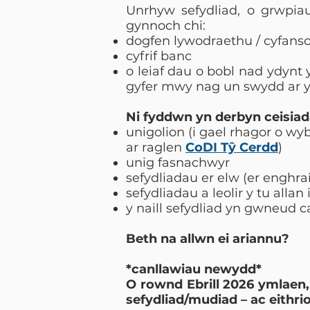
Unrhyw sefydliad, o grwpia
gynnoch chi:
dogfen lywodraethu / cyfanso
cyfrif banc
o leiaf dau o bobl nad ydynt y
gyfer mwy nag un swydd ar y 
Ni fyddwn yn derbyn ceisiad
unigolion (i gael rhagor o wy
ar raglen
CoDI Tŷ Cerdd
)
unig fasnachwyr
sefydliadau er elw (er enghr
sefydliadau a leolir y tu allan 
y naill sefydliad yn gwneud ca
Beth na allwn ei ariannu?
*canllawiau newydd*
O rownd Ebrill 2026 ymlaen
sefydliad/mudiad – ac eithr