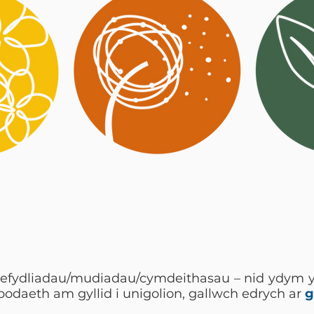
sefydliadau/mudiadau/cymdeithasau – nid ydym y
ybodaeth am gyllid i unigolion, gallwch edrych ar
g