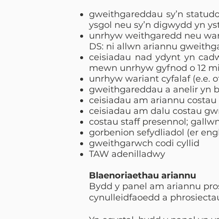
gweithgareddau sy’n statudo
ysgol neu sy’n digwydd yn yst
unrhyw weithgaredd neu wari
DS: ni allwn ariannu gweithga
ceisiadau nad ydynt yn cadw
mewn unrhyw gyfnod o 12 mis,
unrhyw wariant cyfalaf (e.e. o
gweithgareddau a anelir yn b
ceisiadau am ariannu costau 
ceisiadau am dalu costau gw
costau staff presennol; gall
gorbenion sefydliadol (er engh
gweithgarwch codi cyllid
TAW adenilladwy
Blaenoriaethau ariannu
Bydd y panel am ariannu prosi
cynulleidfaoedd a phrosiecta