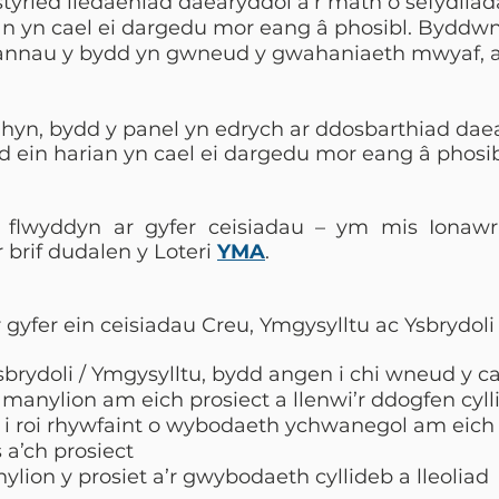
ystyried lledaeniad daearyddol a’r math o sefydli
n yn cael ei dargedu mor eang â phosibl. Byddwn
r mannau y bydd yn gwneud y gwahaniaeth mwyaf, a
u hyn, bydd y panel yn edrych ar ddosbarthiad dae
d ein harian yn cael ei dargedu mor eang â phosib
flwyddyn ar gyfer ceisiadau – ym mis Ionawr, E
 brif dudalen y Loteri
YMA
.
yfer ein ceisiadau Creu, Ymgysylltu ac Ysbrydol
Ysbrydoli / Ymgysylltu, bydd angen i chi wneud y ca
i manylion am eich prosiect a llenwi’r ddogfen cyll
ho i roi rhywfaint o wybodaeth ychwanegol am eich
a’ch prosiect
lion y prosiet a’r gwybodaeth cyllideb a lleoliad