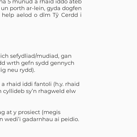
y na 5 munud a rhaid iddo ateb
 un porth ar-lein, gyda dogfen
n help aelod o dîm Tŷ Cerdd i
 eich sefydliad/mudiad, gan
dd wrth gefn sydd gennych
ig neu rydd).
rhaid iddi fantoli (h.y. rhaid
 cyllideb sy’n rhagweld elw
ag at y prosiect (megis
wn wedi’i gadarnhau ai peidio.