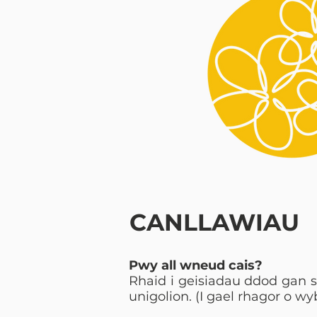
CANLLAWIAU
Pwy all wneud cais?
Rhaid i geisiadau ddod gan 
unigolion. (I gael rhagor o w