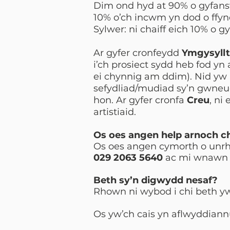
Dim ond hyd at 90% o gyfansw
10% o’ch incwm yn dod o ffyno
Sylwer: ni chaiff eich 10% o g
Ar gyfer cronfeydd
Ymgysyll
i’ch prosiect sydd heb fod y
ei chynnig am ddim). Nid yw
sefydliad/mudiad sy’n gwneud
hon. Ar gyfer cronfa
Creu
, ni
artistiaid.
Os oes angen help arnoch c
Os oes angen cymorth o unrhy
029 2063 5640
ac mi wnawn n
Beth sy’n digwydd nesaf?
Rhown ni wybod i chi beth y
Os yw’ch cais yn aflwyddiann