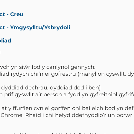
ct - Creu
ct - Ymgysylltu/Ysbrydoli
liad
wch yn siŵr fod y canlynol gennych:
ad rydych chi’n ei gofrestru (manylion cyswllt, d
 dyddiad dechrau, dyddiad dod i ben)
h prif gyswllt a’r person a fydd yn gyfreithiol gyfr
y ffurflen cyn ei gorffen oni bai eich bod yn defn
Chrome. Rhaid i chi hefyd ddefnyddio’r un porwr a 