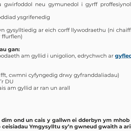
u gwirfoddol neu gymunedol i gyrff proffesiyno
ddiad ysgrifenedig
n gysylltiedig ar eich corff llywodraethu (ni chaiff
ffurflen)
au gan:
bodaeth am gyllid i unigolion, edrychwch ar
gyfle
aifft, cwmni cyfyngedig drwy gyfranddaliadau)
i’r DU
is am gyllid ar ran un arall
, dim ond un cais y gallwn ei dderbyn ym mhob
io ceisiadau Ymgysylltu sy’n gwneud gwaith a ar