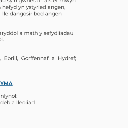
adau sy’n gwneud cais er mwyn
 hefyd yn ystyried angen,
 lle dangosir bod angen
aryddol a math y sefydliadau
l.
brill, Gorffennaf a Hydref;
i
YMA
.
nlynol:
ideb a lleoliad