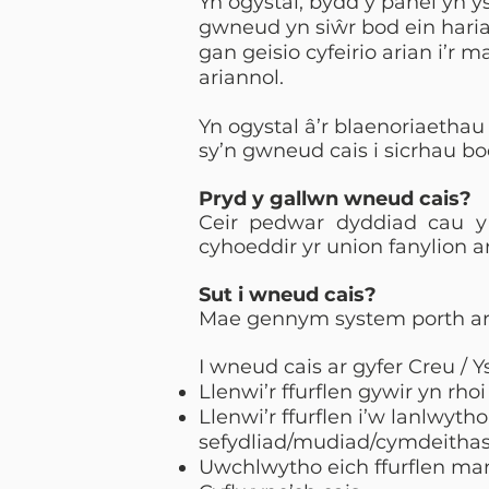
Yn ogystal, bydd y panel yn 
gwneud yn siŵr bod ein haria
gan geisio cyfeirio arian i’
ariannol.
Yn ogystal â’r blaenoriaetha
sy’n gwneud cais i sicrhau bo
Pryd y gallwn wneud c
ais?
Ceir pedwar dyddiad cau y 
cyhoeddir yr union fanylion ar
Sut i wneud cais?
Mae gennym system porth ar g
I wneud cais ar gyfer Creu / 
Llenwi’r ffurflen gywir yn rho
Llenwi’r ffurflen i’w lanlwyt
sefydliad/mudiad/cymdeithas 
Uwchlwytho eich ffurflen many