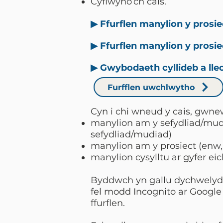
Cyflwyno’ch cais.
▶ Ffurflen manylion y prosie
▶ Ffurflen manylion y prosie
▶ Gwybodaeth cyllideb a lleo
Furfflen uwchlwytho
Cyn i chi wneud y cais, gwne
manylion am y sefydliad/mudi
sefydliad/mudiad)
manylion am y prosiect (enw,
manylion cysylltu ar gyfer eic
Byddwch yn gallu dychwelyd at 
fel modd Incognito ar Google 
ffurflen.