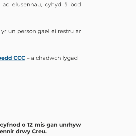
l ac elusennau, cyhyd â bod
 yr un person gael ei restru ar
oedd CCC
– a chadwch lygad
 cyfnod o 12 mis gan unrhyw
iennir drwy Creu.