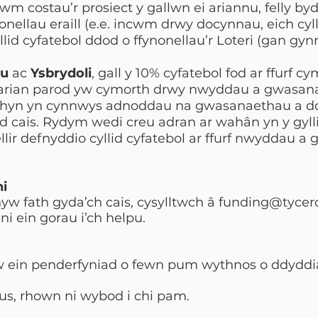
m costau’r prosiect y gallwn ei ariannu, felly b
nellau eraill (e.e. incwm drwy docynnau, eich cyll
yllid cyfatebol ddod o ffynonellau’r Loteri (gan gy
tu
ac
Ysbrydoli
, gall y 10% cyfatebol fod ar ffurf cy
n arian parod yw cymorth drwy nwyddau a gwasanae
 hyn yn cynnwys adnoddau na gwasanaethau a dd
 cais. Rydym wedi creu adran ar wahân yn y gyll
 ellir defnyddio cyllid cyfatebol ar ffurf nwyddau 
hi
w fath gyda’ch cais, cysylltwch â
funding@tycer
i ein gorau i’ch helpu.
w ein penderfyniad o fewn pum wythnos o ddyddia
us, rhown ni wybod i chi pam.