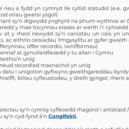
l neu a fydd yn cymryd lle cyllid statudol (e.e
od oriau gwersi ysgol)
ant sy’n digwydd ynghynt na phum wythnos ar ôl 
redd y mae tocynnau eisoes ar werth i’r cyhoedd 
 at y rheol newydd sy’n caniatáu un cais yn u
 ac eithrio ceisiadau Ymgysylltu ar gyfer gwaith 
fferynnau, offer recordio, iwnifformau)
ennaf at gynulleidfaoedd y tu allan i Gymru
teithio’n unig
neud recordiad masnachol yn unig
wn dalu i unigolion gyflwyno gweithgareddau byrd
raifft, biliau cyfleustodau, y dreth gyngor, rhent a
ectau sy’n cynnig cyfleoedd rhagorol i artistiaid 
u sy’n cyd-fynd â’n
Conglfeini
.