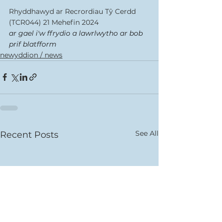
Rhyddhawyd ar Recrordiau Tŷ Cerdd 
(TCR044) 21 Mehefin 2024
ar gael i'w ffrydio a lawrlwytho ar bob 
prif blatfform
newyddion / news
See All
Recent Posts