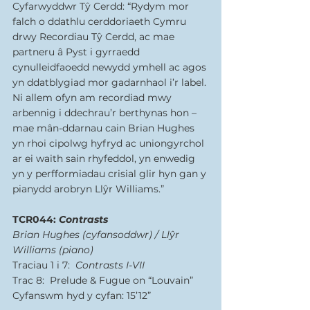
Cyfarwyddwr Tŷ Cerdd: “Rydym mor 
falch o ddathlu cerddoriaeth Cymru 
drwy Recordiau Tŷ Cerdd, ac mae 
partneru â Pyst i gyrraedd 
cynulleidfaoedd newydd ymhell ac agos 
yn ddatblygiad mor gadarnhaol i’r label. 
Ni allem ofyn am recordiad mwy 
arbennig i ddechrau’r berthynas hon – 
mae mân-ddarnau cain Brian Hughes 
yn rhoi cipolwg hyfryd ac uniongyrchol 
ar ei waith sain rhyfeddol, yn enwedig 
yn y perfformiadau crisial glir hyn gan y 
pianydd arobryn Llŷr Williams.”
TCR044: 
Contrasts  
Brian Hughes (cyfansoddwr) / Llŷr 
Williams (piano)
Traciau 1 i 7:
  Contrasts I-VII
Trac 8:  Prelude & Fugue on “Louvain”
Cyfanswm hyd y cyfan: 15’12”