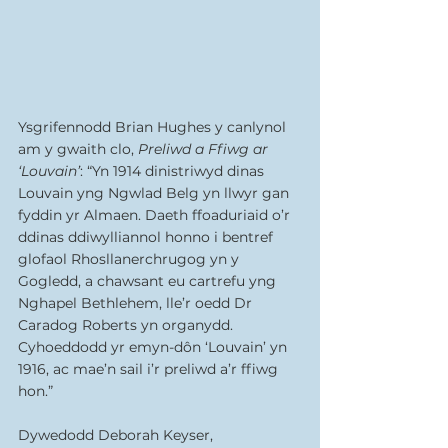
Ysgrifennodd Brian Hughes y canlynol 
am y gwaith clo, 
Preliwd a Ffiwg ar 
‘Louvain’
: “Yn 1914 dinistriwyd dinas 
Louvain yng Ngwlad Belg yn llwyr gan 
fyddin yr Almaen. Daeth ffoaduriaid o’r 
ddinas ddiwylliannol honno i bentref 
glofaol Rhosllanerchrugog yn y 
Gogledd, a chawsant eu cartrefu yng 
Nghapel Bethlehem, lle’r oedd Dr 
Caradog Roberts yn organydd. 
Cyhoeddodd yr emyn-dôn ‘Louvain’ yn 
1916, ac mae’n sail i’r preliwd a’r ffiwg 
hon.”
Dywedodd Deborah Keyser, 