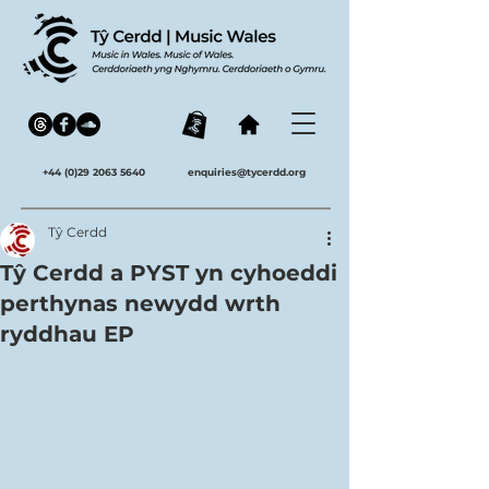
+44 (0)29 2063 5640
enquiries@tycerdd.org
Tŷ Cerdd
Tŷ Cerdd a PYST yn cyhoeddi
perthynas newydd wrth
ryddhau EP