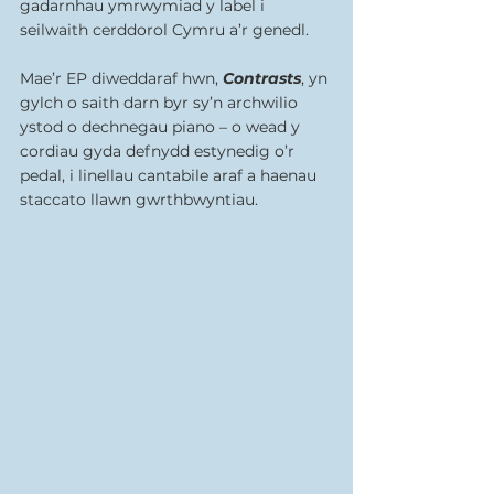
gadarnhau ymrwymiad y label i 
seilwaith cerddorol Cymru a’r genedl.
Mae’r EP diweddaraf hwn, 
Contrasts
, yn 
gylch o saith darn byr sy’n archwilio 
ystod o dechnegau piano – o wead y 
cordiau gyda defnydd estynedig o’r 
pedal, i linellau cantabile araf a haenau 
staccato llawn gwrthbwyntiau.