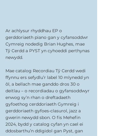
Ar achlysur rhyddhau EP o 
gerddoriaeth piano gan y cyfansoddwr 
Cymreig nodedig Brian Hughes, mae 
Tŷ Cerdd a PYST yn cyhoeddi perthynas 
newydd.
Mae catalog Recordiau Tŷ Cerdd wedi 
ffynnu ers sefydlu’r label 10 mlynedd yn 
ôl, a bellach mae ganddo dros 30 o 
deitlau – o recordiadau o gyfansoddwyr 
enwog sy’n rhan o dreftadaeth 
gyfoethog cerddoriaeth Gymreig i 
gerddoriaeth gyfoes-clasurol, jazz a 
gwerin newydd sbon. O fis Mehefin 
2024, bydd y catalog cyfan yn cael ei 
ddosbarthu’n ddigidol gan Pyst, gan 