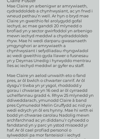
Claire Foster
Mae Claire yn arbenigwr ar amrywiaeth,
cydraddoldeb a chynhwysiant, ac yn frwd i
wneud pethau’n well. Ar hyn o bryd mae
Claire yn gweithio fel arolygydd gofal
iechyd, ac mae ganddi 20 mlynedd o
brofiad yn y sector gwirfoddol yn arbenigo
mewn iechyd meddwl a chydraddoldeb
rhyw. Mae hi wedi darparu gwasanaeth
ymgynghori ar amrywiaeth a
chynhwysiant i sefydliadau rhyngwladol
ac wedi gweithio gyda llawer o fusnesau
yn y Deyrnas Unedig i hyrwyddo mentrau
lles ac iechyd meddwl ar gyfer eu staff.
Mae Claire yn aelod unwaith eto o fand
pres, ar ôl bwlch o chwarter canrif. Ar ôl
dysgu’r tiwba yn yr ysgol, rhoddodd y
gorau i chwarae yn 16 oed ar ôl cyrraedd
uchelfannau gradd 4. Rhyw 25 mlynedd yn
ddiweddarach, ymunodd Claire â band
pres Cymunedol Melin Gruffydd ac nid yw
wedi edrych yn ôl ers hynny. Mae hi wrth ei
bodd yn chwarae carolau Nadolig mewn
archfarchnad ac yn diddanu’r cyhoedd o
fandstand yn y parc yn ystod misoedd yr
haf. Ar ôl cael profiad personol o
sylweddoli pa mor fanteisiol i iechyd