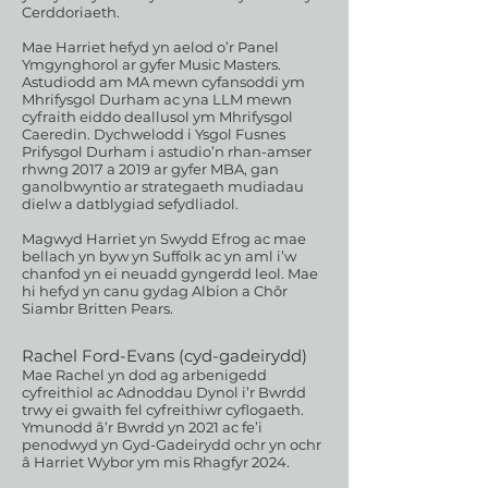
Cerddoriaeth.
Mae Harriet hefyd yn aelod o’r Panel
Ymgynghorol ar gyfer Music Masters.
Astudiodd am MA mewn cyfansoddi ym
Mhrifysgol Durham ac yna LLM mewn
cyfraith eiddo deallusol ym Mhrifysgol
Caeredin. Dychwelodd i Ysgol Fusnes
Prifysgol Durham i astudio’n rhan-amser
rhwng 2017 a 2019 ar gyfer MBA, gan
ganolbwyntio ar strategaeth mudiadau
dielw a datblygiad sefydliadol.
Magwyd Harriet yn Swydd Efrog ac mae
bellach yn byw yn Suffolk ac yn aml i’w
chanfod yn ei neuadd gyngerdd leol. Mae
hi hefyd yn canu gydag Albion a Chôr
Siambr Britten Pears.
Rachel Ford
-Evans (cyd-gadeirydd)
Mae Rachel yn dod ag arbenigedd
cyfreithiol ac Adnoddau Dynol i’r Bwrdd
trwy ei gwaith fel cyfreithiwr cyflogaeth.
Ymunodd â’r Bwrdd yn 2021 ac fe’i
penodwyd yn Gyd-Gadeirydd ochr yn ochr
â Harriet Wybor ym mis Rhagfyr 2024.