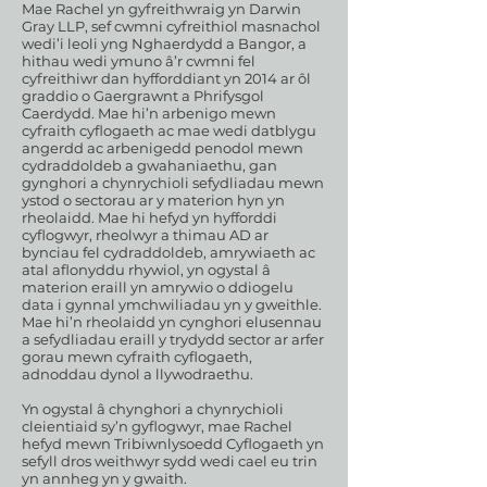
Mae Rachel yn gyfreithwraig yn Darwin
Gray LLP, sef cwmni cyfreithiol masnachol
wedi’i leoli yng Nghaerdydd a Bangor, a
hithau wedi ymuno â’r cwmni fel
cyfreithiwr dan hyfforddiant yn 2014 ar ôl
graddio o Gaergrawnt a Phrifysgol
Caerdydd. Mae hi’n arbenigo mewn
cyfraith cyflogaeth ac mae wedi datblygu
angerdd ac arbenigedd penodol mewn
cydraddoldeb a gwahaniaethu, gan
gynghori a chynrychioli sefydliadau mewn
ystod o sectorau ar y materion hyn yn
rheolaidd. Mae hi hefyd yn hyfforddi
cyflogwyr, rheolwyr a thimau AD ar
bynciau fel cydraddoldeb, amrywiaeth ac
atal aflonyddu rhywiol, yn ogystal â
materion eraill yn amrywio o ddiogelu
data i gynnal ymchwiliadau yn y gweithle.
Mae hi’n rheolaidd yn cynghori elusennau
a sefydliadau eraill y trydydd sector ar arfer
gorau mewn cyfraith cyflogaeth,
adnoddau dynol a llywodraethu.
Yn ogystal â chynghori a chynrychioli
cleientiaid sy’n gyflogwyr, mae Rachel
hefyd mewn Tribiwnlysoedd Cyflogaeth yn
sefyll dros weithwyr sydd wedi cael eu trin
yn annheg yn y gwaith.