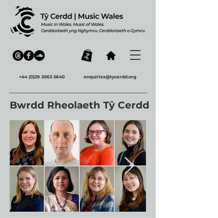
+44 (0)29 2063 5640
enquiries@tycerdd.org
Bwrdd Rheolaeth Tŷ Cerdd