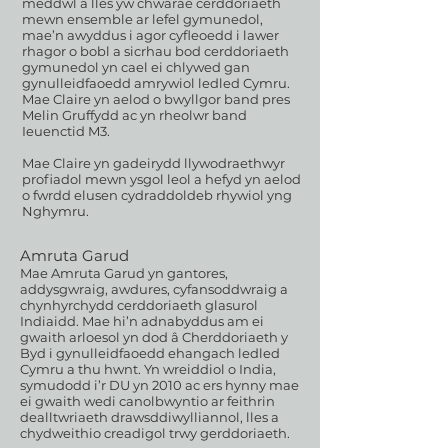
meddwl a lles yw chwarae cerddoriaeth
mewn ensemble ar lefel gymunedol,
mae’n awyddus i agor cyfleoedd i lawer
rhagor o bobl a sicrhau bod cerddoriaeth
gymunedol yn cael ei chlywed gan
gynulleidfaoedd amrywiol ledled Cymru.
Mae Claire yn aelod o bwyllgor band pres
Melin Gruffydd ac yn rheolwr band
Ieuenctid M3.
Mae Claire yn gadeirydd llywodraethwyr
profiadol mewn ysgol leol a hefyd yn aelod
o fwrdd elusen cydraddoldeb rhywiol yng
Nghymru.
Amruta Garud
Mae Amruta Garud yn gantores,
addysgwraig, awdures, cyfansoddwraig a
chynhyrchydd cerddoriaeth glasurol
Indiaidd. Mae hi’n adnabyddus am ei
gwaith arloesol yn dod â Cherddoriaeth y
Byd i gynulleidfaoedd ehangach ledled
Cymru a thu hwnt. Yn wreiddiol o India,
symudodd i’r DU yn 2010 ac ers hynny mae
ei gwaith wedi canolbwyntio ar feithrin
dealltwriaeth drawsddiwylliannol, lles a
chydweithio creadigol trwy gerddoriaeth.