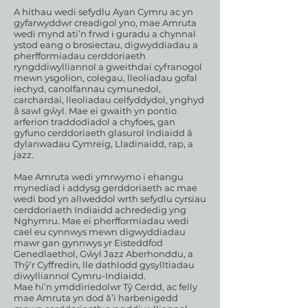
A hithau wedi sefydlu Ayan Cymru ac yn
gyfarwyddwr creadigol yno, mae Amruta
wedi mynd ati’n frwd i guradu a chynnal
ystod eang o brosiectau, digwyddiadau a
pherfformiadau cerddoriaeth
ryngddiwylliannol a gweithdai cyfranogol
mewn ysgolion, colegau, lleoliadau gofal
iechyd, canolfannau cymunedol,
carchardai, lleoliadau celfyddydol, ynghyd
â sawl gŵyl. Mae ei gwaith yn pontio
arferion traddodiadol a chyfoes, gan
gyfuno cerddoriaeth glasurol Indiaidd â
dylanwadau Cymreig, Lladinaidd, rap, a
jazz.
Mae Amruta wedi ymrwymo i ehangu
mynediad i addysg gerddoriaeth ac mae
wedi bod yn allweddol wrth sefydlu cyrsiau
cerddoriaeth Indiaidd achrededig yng
Nghymru. Mae ei pherfformiadau wedi
cael eu cynnwys mewn digwyddiadau
mawr gan gynnwys yr Eisteddfod
Genedlaethol, Gŵyl Jazz Aberhonddu, a
Thŷ’r Cyffredin, lle dathlodd gysylltiadau
diwylliannol Cymru-Indiaidd.
Mae hi’n ymddiriedolwr Tŷ Cerdd, ac felly
mae Amruta yn dod â’i harbenigedd