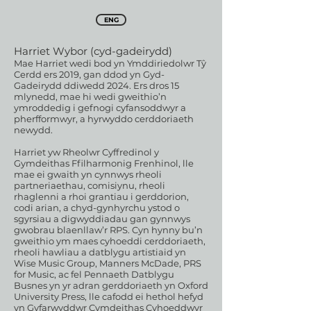
ENG
Harriet Wybor (cyd-gadeirydd)
Mae Harriet wedi bod yn Ymddiriedolwr Tŷ
Cerdd ers 2019, gan ddod yn Gyd-
Gadeirydd ddiwedd 2024. Ers dros 15
mlynedd, mae hi wedi gweithio’n
ymroddedig i gefnogi cyfansoddwyr a
pherfformwyr, a hyrwyddo cerddoriaeth
newydd.
Harriet yw Rheolwr Cyffredinol y
Gymdeithas Ffilharmonig Frenhinol, lle
mae ei gwaith yn cynnwys rheoli
partneriaethau, comisiynu, rheoli
rhaglenni a rhoi grantiau i gerddorion,
codi arian, a chyd-gynhyrchu ystod o
sgyrsiau a digwyddiadau gan gynnwys
gwobrau blaenllaw’r RPS. Cyn hynny bu’n
gweithio ym maes cyhoeddi cerddoriaeth,
rheoli hawliau a datblygu artistiaid yn
Wise Music Group, Manners McDade, PRS
for Music, ac fel Pennaeth Datblygu
Busnes yn yr adran gerddoriaeth yn Oxford
University Press, lle cafodd ei hethol hefyd
yn Gyfarwyddwr Cymdeithas Cyhoeddwyr