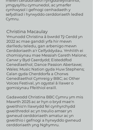
mewn cerddoriaeth ryngddiwylliannol,
ymgysylltu cymunedol, ac ymarfer
cynhwysol i gefnogi cenhadaeth y
sefydliad i hyrwyddo cerddoriaeth ledled
Cymru.
Christina Macaulay
Ymunodd Christina â bwrdd Tŷ Cerdd yn
2022 ac mae ganddi yrfa hir mewn
darlledu teledu, gan arbenigo mewn
Cerddoriaeth a'r Celfyddydau. Ymhlith ei
chomisiynau mae Messiah Gareth Malone;
Canwr y Byd Caerdydd; Eisteddfod
Genedlaethol; Dance Passion Abertawe;
Wales: Music Nation gyda Huw Stephens;
Calan gyda Cherddorfa a Chorws
Genedlaethol Cymreig y BBC; ac Other
Voices Festival, yn ogystal â llawer o
gomisiynau Ffeithiol eraill.
Gadawodd Christina BBC Cymru ym mis
Mawrth 2025 ac ar hyn o bryd mae'n
gweithio'n llawrydd fel cynhyrchydd
gweithredol ac yn treulio amser yn
gwneud cerddoriaeth amatur ac yn
gweithio i gefnogi a hyrwyddo gwneud
cerddoriaeth yng Nghymru.