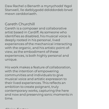
Daw Rachel o Benarth a mynychodd Ysgol
Stanwell, lle datblygodd ddiddordeb brwd
mewn cerddoriaeth.
Gareth Churchill
Gareth is a composer and collaborative
artist based in Cardiff. As someone who
identifies as disabled, his musical voice is
deeply rooted in his personal, lived
experiences of the mechanical interacting
with the organic, and his artistic point-of-
view, as the embodiment of these
experiences, is both highly personal and
unique.
His work makes a feature of collaboration,
with the intention of empowering
communities and individuals to give
musical voice and artistic expression to
their lived experiences. This reflects an
ambition to create poignant, truly
contemporary works, capturing the here
and now and preserving sonic moments in
time.