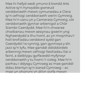
Mae hi hefyd wedi ymuno â bwrdd Arts
Active sy'n hyrwyddo gwneud
cerddoriaeth mewn cymunedau a Clera
sy'n cefnogi cerddoriaeth werin Gymreig.
Mae hi'n canu yn y Camerata Cymreig, côr
cerddoriaeth gynnar arbenigol a Chôr
Siambr Caerdydd. Mae hi'n chwarae
chwibanau mewn sesiynau gwerin yng
Nghaerdydd a thu hwnt ,ac yn mwynhau'r
holl brofiadau cerddorol sydd gan
Gaerdydd i'w cynnig, gan gynnwys y sîn
jazz sy'n tyfu. Mae ganddi ddiddordeb
arbennig mewn cefnogi lleoliadau llai o
faint, a datblygu gyrfaoedd myfyrwyr
cerddoriaeth y tu hwnt i'r coleg. Mae hi'n
parhau i ddysgu Cymraeg ac mae ganddi
ddau blentyn sy'n siarad Cymraeg – ac
mae un ohonynt yn dilyn gyrfa mewn
canu clasurol.
Niamh O'Donnell
Yn wreiddiol o Aberystwyth ac wedi
graddio o Goleg Brenhinol Cerdd a Drama
Cymru, mae Niamh yn archwilio
cerddoriaeth electro-acwstig a nodiant.
Mae gwaith Niamh wedi ehangu i