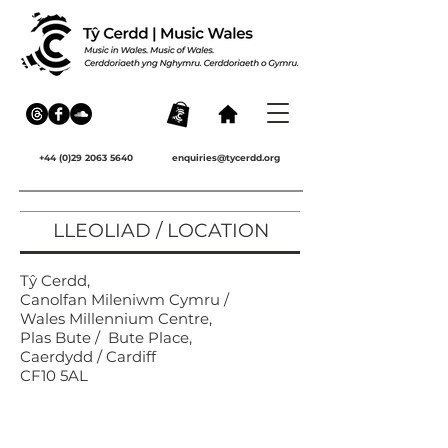
+44 (0)29 2063 5640
enquiries@tycerdd.org
LLEOLIAD / LOCATION
Tŷ Cerdd,
Canolfan Mileniwm Cymru /
Wales Millennium Centre,
Plas Bute / Bute Place,
Caerdydd / Cardiff
CF10 5AL