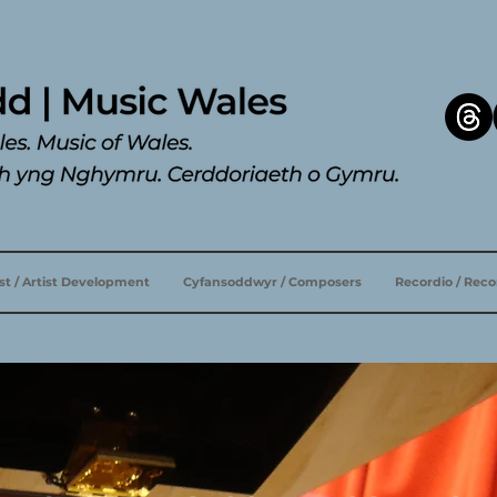
ist / Artist Development
Cyfansoddwyr / Composers
Recordio / Rec