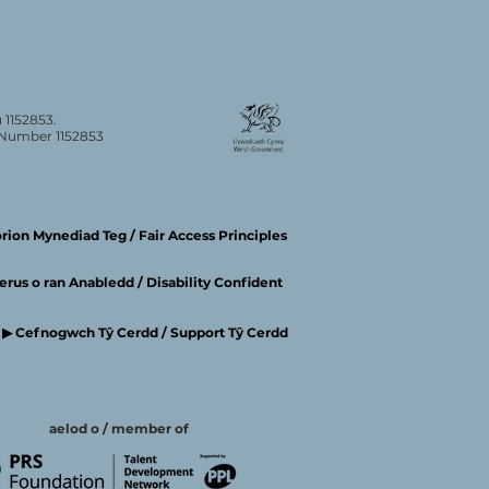
 1152853.
n Number 1152853
ion Mynediad Teg / Fair Access Principles
rus o ran Anabledd / Disability Confident
▶ Cefnogwch Tŷ Cerdd / Support Tŷ Cerdd
aelod o / member of