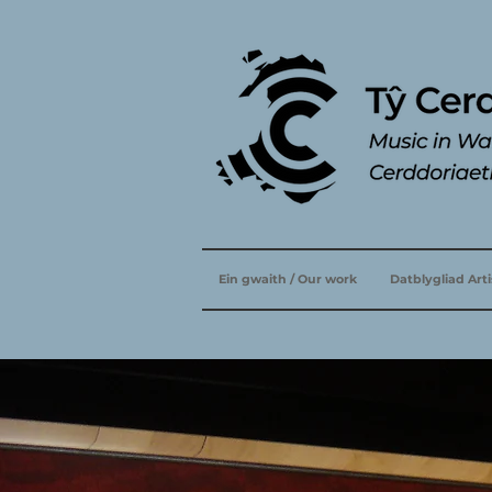
Ein gwaith / Our work
Datblygliad Art