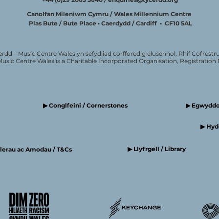
Canolfan Mileniwm Cymru / Wales Millennium Centre
Plas Bute / Bute Place • Caerdydd / Cardiff • CF10 5AL
erdd – Music Centre Wales yn sefydliad corfforedig elusennol, Rhif Cofrestru
Music Centre Wales is a Charitable Incorporated Organisation, Registratio
▶ Conglfeini / Cornerstones
▶ Egwyddor
▶ Hyde
▶ Llyfrgell / Library
elerau ac Amodau / T&Cs