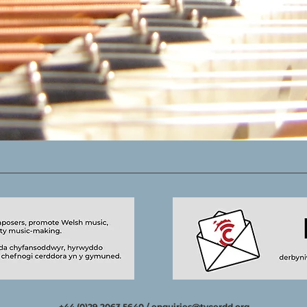
+44 (0)29 2063 5640 /
enquiries@tycerdd.org