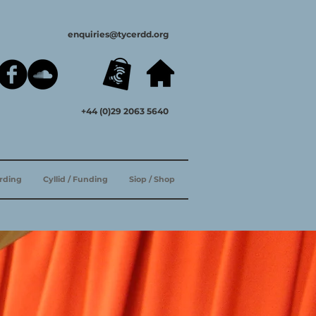
enquiries@tycerdd.org
+44 (0)29 2063 5640
ording
Cyllid / Funding
Siop / Shop