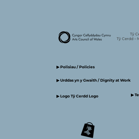
Tŷ C
Tŷ Cerdd – 
▶ Polisiau / Policies
▶ Urddas yn y Gwaith / Dignity at Work
▶ T
▶ Logo Tŷ Cerdd Logo