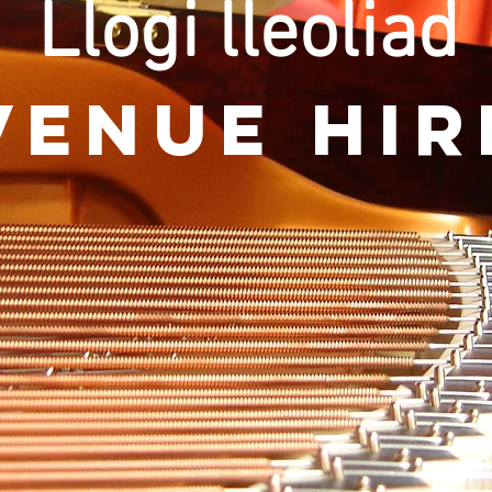
Llogi lleoliad
VENUE HIR