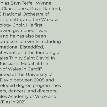
h as Bryn Terfel, Wynne
, Claire Jones, Dave Danford,
 National Orchestra of
Sinfonietta, and the Warsaw
logy Choir. His first
awen gwirioned,” was
 and he has also been
ompose for events including
rnational Eisteddfod,
 Event, and the founding of
les Trinity Saint David. In
usicians’ Medal at the
 of Wales in Cardiff.
rked at the University of
t David between 2005 and
eveloped degree programmes
gers, dancers, and directors.
les Academy of Voice and
DA) in 2021.