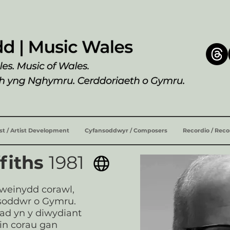
ist / Artist Development
Cyfansoddwyr / Composers
Recordio / Rec
ffiths
1981
rweinydd corawl,
nsoddwr o Gymru.
ad yn y diwydiant
in corau gan