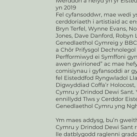
Iwerddon a hefyd yn yr Eiste
yn 2019
Fel cyfansoddwr, mae wedi y
cerddoriaeth i artistiaid ac 
Bryn Terfel, Wynne Evans, Noa
Jones, Dave Danford, Robyn 
Genedlaethol Gymreig y BBC, 
a Chôr Prifysgol Dechnolego
Perfformiwyd ei Symffoni gyn
awen gwirioned” ac mae hef
comisiynau i gyfansoddi ar 
fel Eisteddfod Ryngwladol Ll
Digwyddiad Coffa’r Holocost, 
Cymru y Drindod Dewi Sant. 
ennillydd Tlws y Cerddor Eis
Genedlaethol Cymru yng Ng
Ym maes addysg, bu’n gweith
Cymru y Drindod Dewi Sant r
lle datblygodd raglenni gradd