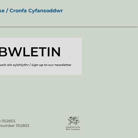
e / Cronfa Cyfansoddwr
 1152853.
n Number 1152853