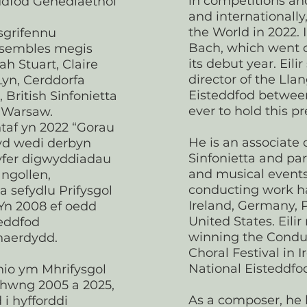
in competitions an
ddfod Genedlaethol
and internationally
the World in 2022. 
sgrifennu
Bach, which went o
ensembles megis
its debut year. Eili
h Stuart, Claire
director of the Lla
Lyn, Cerddorfa
Eisteddfod between
British Sinfonietta
ever to hold this pr
l Warsaw.
taf yn 2022 “Gorau
He is an associate 
yd wedi derbyn
Sinfonietta and par
gyfer digwyddiadau
and musical events
angollen,
conducting work h
a sefydlu Prifysgol
Ireland, Germany, P
Yn 2008 ef oedd
United States. Eilir
teddfod
winning the Condu
haerdydd.
Choral Festival in I
National Eisteddfod
io ym Mhrifysgol
hwng 2005 a 2025,
As a composer, he h
 i hyfforddi