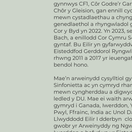
gynnwys CF1, Côr Godre’r Gart
Chôr y Gleision, gan ennill 
mewn cystadlaethau a chyn
genedlaethol a rhyngwladol 
Cor y Byd yn 2022. Yn 2023, se
Bach, a enillodd Cor Cymru 
gyntaf. Bu Eilir yn gyfarwyd
Eisteddfod Gerddorol Ryngwl
rhwng 2011 a 2017 yr ieuengaf
bendol hono.
Mae’n arweinydd cysylltiol gy
Sinfonietta ac yn cymryd rha
mewn cyngherddau a digwyd
ledled y DU. Mae ei waith ar
gymryd i Ganada, Iwerddon, 
Pwyl, Ffrainc, India ac Unol D
Llwyddodd Eilir I dderbyn clo
gwobr yr Arweinyddy ng Ngwy