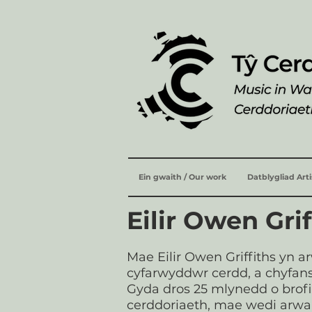
Ein gwaith / Our work
Datblygliad Art
Eilir Owen Gri
Mae Eilir Owen Griffiths yn a
cyfarwyddwr cerdd, a chyfa
Gyda dros 25 mlynedd o brofi
cerddoriaeth, mae wedi arwa