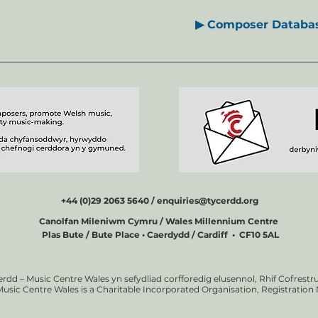
▶ Composer Databas
+44 (0)29 2063 5640 /
enquiries@tycerdd.org
Canolfan Mileniwm Cymru / Wales Millennium Centre
Plas Bute / Bute Place • Caerdydd / Cardiff • CF10 5AL
erdd – Music Centre Wales yn sefydliad corfforedig elusennol, Rhif Cofrestru
Music Centre Wales is a Charitable Incorporated Organisation, Registratio