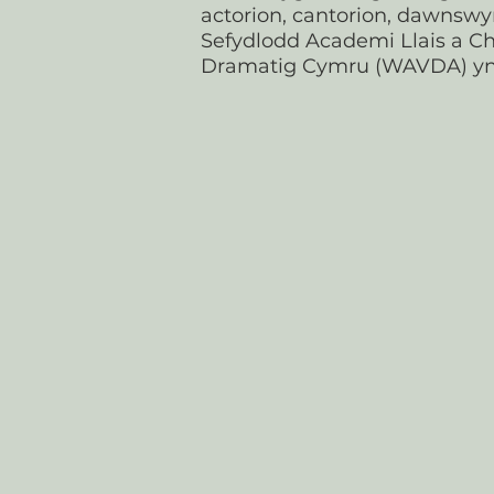
actorion, cantorion, dawnswy
Sefydlodd Academi Llais a C
Dramatig Cymru (WAVDA) yn 