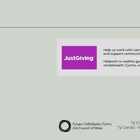
Tŷ C
Tŷ Cerdd – 