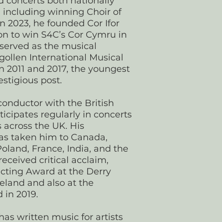
d concerts both nationally
, including winning Choir of
In 2023, he founded Cor Ifor
n to win S4C’s Cor Cymru in
r served as the musical
ngollen International Musical
 2011 and 2017, the youngest
estigious post.
conductor with the British
ticipates regularly in concerts
 across the UK. His
as taken him to Canada,
oland, France, India, and the
 received critical acclaim,
cting Award at the Derry
reland and also at the
 in 2019.
as written music for artists