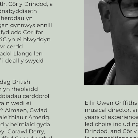
h, Côr y Drindod, a
cydnabyddiaeth
gherddau yn
gan gynnwys ennill
fydlodd Cor Ifor
S4C yn ei blwyddyn
dwr cerdd
adol Llangollen
 i ddall y swydd
dag British
n yn rheolaidd
diadau cerddorol
Eilir Owen Griffiths
wain wedi ei
musical director, 
Yr Almaen, Gwlad
years of experience
aleithiau’r Amerig.
led choirs includin
d y beirniaid gyda
Drindod, and Côr y 
l Gorawl Derry,