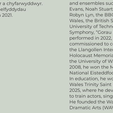
and ensembles suc
r a chyfarwyddwyr.
Evans, Noah Stuart
helfyddydau
Robyn Lyn, the BBC
2021.
Wales, the British 
University of Techno
Symphony, “Gorau 
performed in 2022,
commissioned to c
the Llangollen Inte
Holocaust Memorial
the University of Wa
2008, he won the M
National Eisteddfod
In education, he wo
Wales Trinity Sain
2025, where he d
to train actors, sin
He founded the Wa
Dramatic Arts (WAV