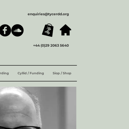
enquiries@tycerdd.org
+44 (0)29 2063 5640
ording
Cyllid / Funding
Siop / Shop
ENG