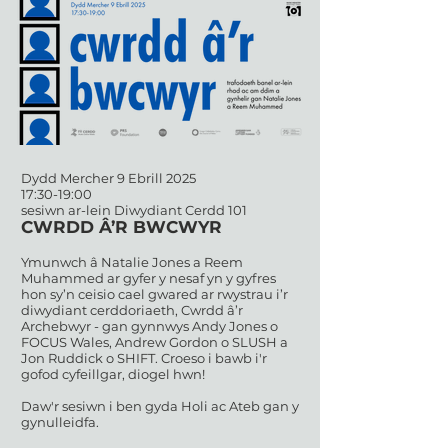
Dydd Mercher 9 Ebrill 2025
17:30-19:00
sesiwn ar-lein Diwydiant Cerdd 101
CWRDD Â’R BWCWYR
Ymunwch â Natalie Jones a Reem
Muhammed ar gyfer y nesaf yn y gyfres
hon sy’n ceisio cael gwared ar rwystrau i’r
diwydiant cerddoriaeth, Cwrdd â’r
Archebwyr - gan gynnwys Andy Jones o
FOCUS Wales, Andrew Gordon o SLUSH a
Jon Ruddick o SHIFT. Croeso i bawb i'r
gofod cyfeillgar, diogel hwn!
Daw'r sesiwn i ben gyda Holi ac Ateb gan y
gynulleidfa.