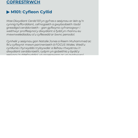
COFRESTRWCH
▶ M101: Cyfleon Cyllid
Mae Diwydiant Cerdd 101 yn gyfres o sesiynau ar-lein sy’n
cynnig hyfforddiant, cefnogaeth a gwybodaeth i bobl
greadigol cerddoriaeth – gan gyflwyno cyfranogwyr i
weithwyr proffesiynol y diwydiant a fydd yn rhannu eu
mewnwelediadau a’u cyfleoedd ar bwnc penodol.
Cynhelir y sesiynau gan Natalie Jones a Reem Muhammed ac
fe’u cyflwynir mewn partneriaeth â FOCUS Wales. Wedi'u
cynllunio i hyrwyddo tryloywder a lleihau rhwystrau i'r
diwydiant cerddoriaeth, rydym yn gobeithio y bydd y
sesiynau'n ddefnyddiol, yn groesawgar ac yn gynhwysol.