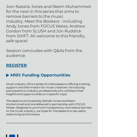
Join Natalie Jones and Reem Muhammed
for the next in this series that aims to
remove barriers to the music
industry,
Meet the Bookers
- including
Andy Jones from FOCUS Wales, Andrew
Gordon from SLUSH and Jon Ruddick
from SHIFT. All welcome to this friendly,
safe space!
Session concludes with Q&As from the
audience.
REGISTER
▶ M101: Funding Opportunities
​Music Industry 101 is a series of online sessions offering training,
support and information for music creatives- introducing
participants to industry professionals who will share their
insights and opportunities on a specific topic.
The sessions are hosted by Natalie Jones and Reem
Muhammed and are delivered in partnership with FOCUS
Wales. Designed to promote transparency and reduce barriers
to the music industry, we hope for the sessions to be useful,
welcoming and inclusive.