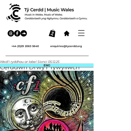
+44 (0)29 2063 5640
enquiries@tycerdd.org
Wedi'i ryddhau ar label Sionci 05.12.25
ENG
Cerddwn Drwy'r Tywyllwch