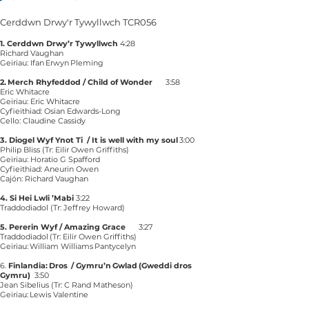
Cerddwn Drwy'r Tywyllwch TCR056
1. Cerddwn Drwy’r Tywyllwch
4:28
Richard Vaughan
Geiriau: Ifan Erwyn Pleming
2. Merch Rhyfeddod / Child of Wonder
3:58
Eric Whitacre
Geiriau: Eric Whitacre
Cyfieithiad: Osian Edwards-Long
Cello: Claudine Cassidy
3. Diogel Wyf Ynot Ti / It is well with my soul
3:00
Philip Bliss (Tr: Eilir Owen Griffiths)
Geiriau: Horatio G Spafford
Cyfieithiad: Aneurin Owen
Cajón: Richard Vaughan
4. Si Hei Lwli ’Mabi
3:22
Traddodiadol (Tr: Jeffrey Howard)
5. Pererin Wyf / Amazing Grace
3:27
Traddodiadol (Tr: Eilir Owen Griffiths)
Geiriau: William Williams Pantycelyn
6.
Finlandia: Dros / Gymru’n Gwlad (Gweddi dros
Gymru)
3:50
Jean Sibelius (Tr: C Rand Matheson)
Geiriau: Lewis Valentine