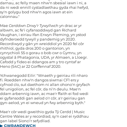
darnau, ac felly maen nhw'n sbesial iawn i ni, a
da ni wedi ennill cystadlaethau gyda rhai hefyd,
sy'n golygu bod nhw'n agos iawn at ein
calonnau."
Mae
Cerddwn Drwy’r Tywyllwch
yn drac ar yr
albwm, ac fe'i cyfansoddwyd gan Richard
Vaughan, i eiriau Ifan Erwyn Pleming, yn ystod
dyfnderoedd tywyll y pandemig yn 2020.
Recordiwyd y gân yn wreiddiol yn 2020 fel côr
rhithiol, gyda dros 200 o gantorion, yn
cynrychioli 55 o gorau o bob cwr o Gymru, yn
ogystal â Phatagonia, UDA, yr Almaen, a Lloegr.
Cafodd y fideo ei ddangos am y tro cyntaf ar
Heno (S4C) ar 22 Gorffennaf 2020.
Ychwanegodd Eilir: "Wnaeth y geiriau rili nharo
fi. Roedden nhw'n dangos siwrnai CF1 ers y
cyfnod clo, sut daethom ni allan ohono'n gryfach
fel unigolion, ac fel côr, da ni'n deulu. Mae'n
ddarn arbennig iawn, ac mae'r ffaith ei fod wedi
ei gyfansoddi gan aelod o'r côr, a'r geiriau gan
gyn-aelod, yn ei wneud yn fwy arbennig byth."
Mae'r côr wedi gweithio gyda Tŷ Cerdd | Music
Centre Wales ar y recordiad, sy'n cael ei ryddhau
gan label Sionci'r sefydliad.
▶ GWRANDEWCH