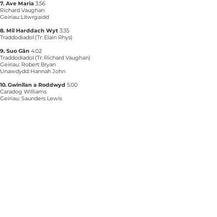
7. Ave Maria
3:56
Richard Vaughan
Geiriau: Litwrgaidd
8. Mil Harddach Wyt
3:35
Traddodiadol (Tr: Elain Rhys)
9. Suo Gân
4:02
Traddodiadol (Tr: Richard Vaughan)
Geiriau: Robert Bryan
Unawdydd: Hannah John
10. Gwinllan a Roddwyd
5:00
Caradog Williams
Geiriau: Saunders Lewis
Label dan arweiniad artistiaid Tŷ Cerdd yw
Sionci, sy'n eistedd ochr yn ochr â'r brand
presennol Tŷ Cerdd Records. Crëwyd Sionci i
alluogi datblygiad creadigol a gyrfaol i artistiaid,
ar draws genres. Gall artistiaid gymryd rheolaeth
o unrhyw ran o'r broses – o recordio a