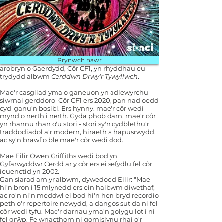
​Mewn da bryd ar gyfer y Nadolig, mae'r côr
Prynwch nawr
arobryn o Gaerdydd, Côr CF1, yn rhyddhau eu
trydydd albwm
Cerddwn Drwy'r Tywyllwch
.
Mae'r casgliad yma o ganeuon yn adlewyrchu
siwrnai gerddorol Côr CF1 ers 2020, pan nad oedd
cyd-ganu'n bosibl. Ers hynny, mae'r côr wedi
mynd o nerth i nerth. Gyda phob darn, mae'r côr
yn rhannu rhan o'u stori - stori sy'n cydblethu'r
traddodiadol a'r modern, hiraeth a hapusrwydd,
ac sy'n brawf o ble mae'r côr wedi dod.
Mae Eilir Owen Griffiths wedi bod yn
Gyfarwyddwr Cerdd ar y côr ers ei sefydlu fel côr
ieuenctid yn 2002.
Gan siarad am yr albwm, dywedodd Eilir: "Mae
hi'n bron i 15 mlynedd ers ein halbwm diwethaf,
ac ro'n ni'n meddwl ei bod hi'n hen bryd recordio
peth o'r repertoire newydd, a dangos sut da ni fel
côr wedi tyfu. Mae'r darnau yma'n golygu lot i ni
fel grŵp. Fe wnaethom ni gomisiynu rhai o'r