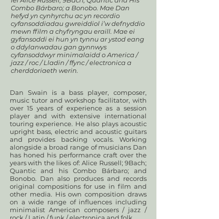
fel Alice Russell; 9Bach; Quantic and His
Combo Bárbaro; a Bonobo. Mae Dan
hefyd yn cynhyrchu ac yn recordio
cyfansoddiadau gwreiddiol i’w defnyddio
mewn ffilm a chyfryngau eraill. Mae ei
gyfansoddi ei hun yn tynnu ar ystod eang
o ddylanwadau gan gynnwys
cyfansoddwyr minimalaidd o America /
jazz / roc / Lladin / ffync / electronica a
cherddoriaeth werin.
Dan Swain is a bass player, composer,
music tutor and workshop facilitator, with
over 15 years of experience as a session
player and with extensive international
touring experience. He also plays acoustic
upright bass, electric and acoustic guitars
and provides backing vocals. Working
alongside a broad range of musicians Dan
has honed his performance craft over the
years with the likes of: Alice Russell; 9Bach;
Quantic and his Combo Bárbaro; and
Bonobo. Dan also produces and records
original compositions for use in film and
other media. His own composition draws
on a wide range of influences including
minimalist American composers / jazz /
rock / Latin / funk / electronica and folk.