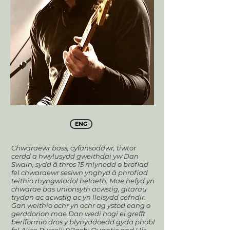
ENG
Chwaraewr bass, cyfansoddwr, tiwtor
cerdd a hwylusydd gweithdai yw Dan
Swain, sydd â thros 15 mlynedd o brofiad
fel chwaraewr sesiwn ynghyd â phrofiad
teithio rhyngwladol helaeth. Mae hefyd yn
chwarae bas unionsyth acwstig, gitarau
trydan ac acwstig ac yn lleisydd cefndir.
Gan weithio ochr yn ochr ag ystod eang o
gerddorion mae Dan wedi hogi ei grefft
berfformio dros y blynyddoedd gyda phobl