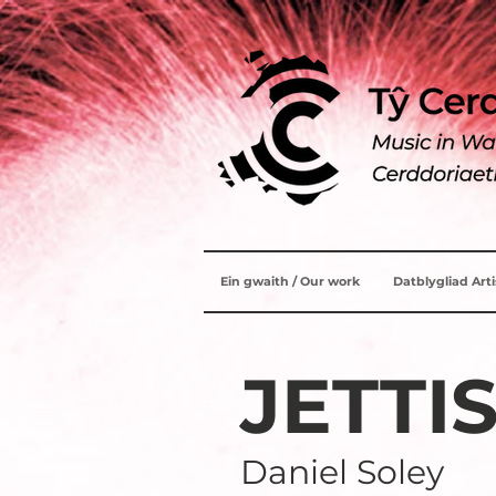
Ein gwaith / Our work
Datblygliad Art
JETTI
Daniel Soley