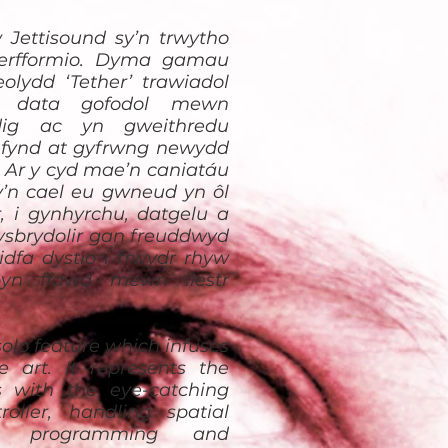
Jettisound sy’n trwytho
berfformio. Dyma gamau
eolydd ‘Tether’ trawiadol
d data gofodol mewn
dig ac yn gweithredu
i fynd at gyfrwng newydd
. Ar y cyd mae’n caniatáu
’n cael eu gwneud yn ôl
, i gynhyrchu, datgelu a
 ysbrydolir gan freuddwyd
idfa dystio i frwydr rhyw
byn ffawd mewn llestr
solo feature which infuses
 art. It represents the
ons with the eye-catching
oller, handling spatial
d programming and