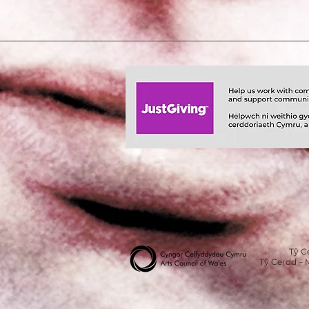
Tŷ C
Tŷ Cerdd – 