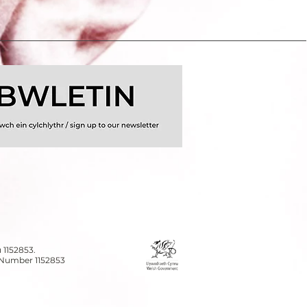
 1152853.
n Number 1152853