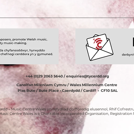
+44 (0)29 2063 5640 /
enquiries@tycerdd.org
Canolfan Mileniwm Cymru / Wales Millennium Centre
Plas Bute / Bute Place • Caerdydd / Cardiff • CF10 5AL
erdd – Music Centre Wales yn sefydliad corfforedig elusennol, Rhif Cofrestru
Music Centre Wales is a Charitable Incorporated Organisation, Registratio