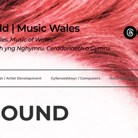
ist / Artist Development
Cyfansoddwyr / Composers
Recordio / Rec
SOUND