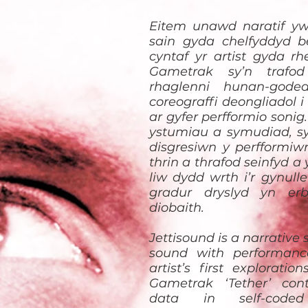
Eitem unawd naratif yw 
sain gyda chelfyddyd 
cyntaf yr artist gyda rh
Gametrak sy’n trafo
rhaglenni hunan-gode
coreograffi deongliadol 
ar gyfer perfformio sonig
ystumiau a symudiad, sy
disgresiwn y perfformiwr
thrin a thrafod seinfyd a
liw dydd wrth i’r gynulle
gradur dryslyd yn er
diobaith.
Jettisound is a narrative 
sound with performance
artist’s first explorati
Gametrak ‘Tether’ contr
data in self-code