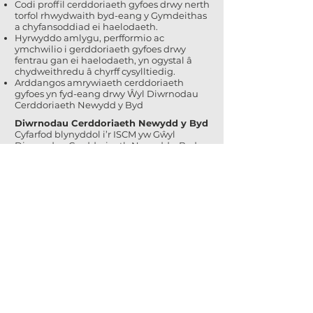
Codi proffil cerddoriaeth gyfoes drwy nerth
torfol rhwydwaith byd-eang y Gymdeithas
a chyfansoddiad ei haelodaeth.
Hyrwyddo amlygu, perfformio ac
ymchwilio i gerddoriaeth gyfoes drwy
fentrau gan ei haelodaeth, yn ogystal â
chydweithredu â chyrff cysylltiedig.
Arddangos amrywiaeth cerddoriaeth
gyfoes yn fyd-eang drwy Ŵyl Diwrnodau
Cerddoriaeth Newydd y Byd
Diwrnodau Cerddoriaeth Newydd y Byd
Cyfarfod blynyddol i’r ISCM yw Gŵyl
Diwrnodau Cerddoriaeth Newydd y Byd a
drefnir a’i ariannu yn unig gan wahanol
adrannau bob blwyddyn, fel llwyfan ar
gyfer cyfnewid cerddorol a sioe arddangos
i gerddoriaeth gyfoes y byd, heb na
rhagfarn na gogwydd o ran gwahanol
fathau o fynegiant, arddulliau, genres neu
gyfryngau cerddorol. Ei nod yw bod yn fan
cyfarfod i sefydliadau, perfformwyr a
chyfansoddwyr o gwmpas y byd. Mae
Diwrnodau Cerddoriaeth y Byd yn
digwydd ar ddyddiau olynol yn y wlad lle
y’u cynhelir a gellir eu trefnu ar unrhyw
fformat sy’n gweddu i ddewisiadau artistig
ac ymarferol y trefnydd yn unol â