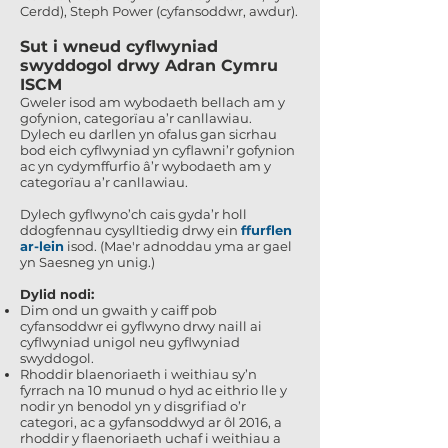
Cerdd), Steph Power (cyfansoddwr, awdur).
Sut i wneud cyflwyniad
swyddogol drwy Adran Cymru
ISCM
Gweler isod am wybodaeth bellach am y
gofynion, categorïau a’r canllawiau.
Dylech eu darllen yn ofalus gan sicrhau
bod eich cyflwyniad yn cyflawni’r gofynion
ac yn cydymffurfio â’r wybodaeth am y
categorïau a’r canllawiau.
Dylech gyflwyno’ch cais gyda’r holl
ddogfennau cysylltiedig drwy ein
ffurflen
ar-lein
isod. (Mae'r adnoddau yma ar gael
yn Saesneg yn unig.)
Dylid nodi:
Dim ond un gwaith y caiff pob
cyfansoddwr ei gyflwyno drwy naill ai
cyflwyniad unigol neu gyflwyniad
swyddogol.
Rhoddir blaenoriaeth i weithiau sy’n
fyrrach na 10 munud o hyd ac eithrio lle y
nodir yn benodol yn y disgrifiad o’r
categori, ac a gyfansoddwyd ar ôl 2016, a
rhoddir y flaenoriaeth uchaf i weithiau a