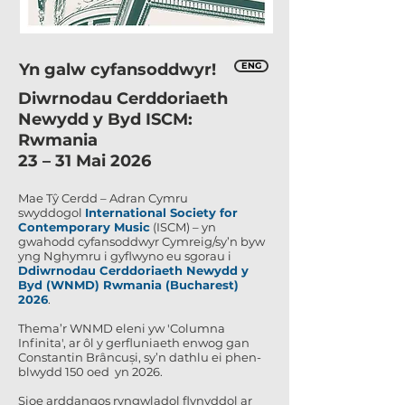
Yn galw cyfansoddwyr!
ENG
Diwrnodau Cerddoriaeth
Newydd y Byd ISCM:
Rwmania
23 – 31 Mai 2026
Mae Tŷ Cerdd – Adran Cymru
swyddogol
International Society for
Contemporary Music
(ISCM) – yn
gwahodd cyfansoddwyr Cymreig/sy’n byw
yng Nghymru i gyflwyno eu sgorau i
Ddiwrnodau Cerddoriaeth Newydd y
Byd (WNMD) Rwmania (Bucharest)
2026
.
Thema’r WNMD eleni yw 'Columna
Infinita', ar ôl y gerfluniaeth enwog gan
Constantin Brâncuși, sy’n dathlu ei phen-
blwydd 150 oed yn 2026.
Sioe arddangos ryngwladol flynyddol ar