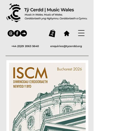
+44 (0)29 2063 5640
enquiries@tycerdd.org