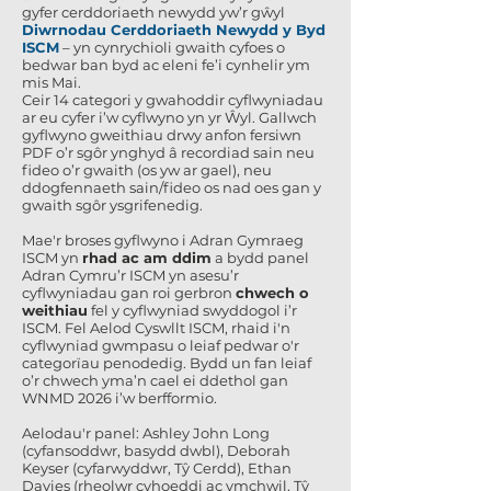
gyfer cerddoriaeth newydd yw’r gŵyl
Diwrnodau Cerddoriaeth Newydd y Byd
ISCM
– yn cynrychioli gwaith cyfoes o
bedwar ban byd ac eleni fe’i cynhelir ym
mis Mai.
Ceir 14 categori y gwahoddir cyflwyniadau
ar eu cyfer i’w cyflwyno yn yr Ŵyl. Gallwch
gyflwyno gweithiau drwy anfon fersiwn
PDF o’r sgôr ynghyd â recordiad sain neu
fideo o’r gwaith (os yw ar gael), neu
ddogfennaeth sain/fideo os nad oes gan y
gwaith sgôr ysgrifenedig.
Mae'r broses gyflwyno i Adran Gymraeg
ISCM yn
rhad ac am ddim
a bydd panel
Adran Cymru’r ISCM yn asesu’r
cyflwyniadau gan roi gerbron
chwech o
weithiau
fel y cyflwyniad swyddogol i’r
ISCM. Fel Aelod Cyswllt ISCM, rhaid i'n
cyflwyniad gwmpasu o leiaf pedwar o'r
categorïau penodedig. Bydd un fan leiaf
o’r chwech yma’n cael ei ddethol gan
WNMD 2026 i’w berfformio.
Aelodau'r panel: Ashley John Long
(cyfansoddwr, basydd dwbl), Deborah
Keyser (cyfarwyddwr, Tŷ Cerdd), Ethan
Davies (rheolwr cyhoeddi ac ymchwil, Tŷ