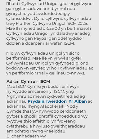
Rhaid i Gyflwyniad Unigol gael ei gyflwyno
gan gyfansoddwr annibynnol neu
gynrychiolydd awdurdodedig y
cyfansoddwr. Dylid cyflwyno cyflwyniadau
trwy Ffurflen Cyflwyno Unigol ISCM 2025.
Mae ffi mynediad o €55.00 yn berthnasol i
Gyflwyniadau Unigol, yn daladwy ar adeg
cyflwyno gan Paypal gan ddefnyddio'r
ddolen a ddarperir ar wefan ISCM.
Nid yw cyflwyniadau unigol yn sicr o
berfformiad. Mae lle yn yr ŵyl ar gyfer
Cyflwyniadau Unigol yn gyfyngedig, ond
byddwn yn ystyried yr holl gyflwyniadau ac
yn perfformio'r rhai y gellir eu cynnwys.
Adran Cymru’r ISCM
Mae ISCM Cymru yn bodoli er mwyn
hyrwyddo amcanion yr ISCM, yng
Nghymru ac mewn cydweithrediad ag
adrannau
Prydain
,
Iwerddon
,
Yr Alban
ac
adrannau rhyngwladol eraill. Nod y
Gymdeithas yw hyrwyddo cerddoriaeth
gyfoes a chodi’i phroffil cyhoeddus drwy
rwydweithio effeithiol yn fyd-eang,
cyfathrebu a hwyluso gweithgareddau
amlochrog rhwng yr aelodau.
Ei chenhadaeth yw: