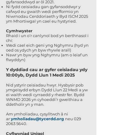
gyfansoddwyd ar ôl 2021.
Ni fydd ceisiadau gan gyfansoddwyr y
cafwyd eu gwaith wedi perfformio yn
Niwrnodau Cerddoriaeth y Byd ISCM 2025
ym Mhortiwgal yn cael eu hystyried.
Cymhwyster
Rhaid i un o’r canlynol bod yn berthnasol i
chi:
Wedi cael eich geni yng Nghymru (hyd yn
oed os ydych yn byw rhywle arall)
Nawr yn byw yng Nghymru (am o leiaf un
flwyddyn)
Y dyddiad cau ar gyfer ceisiadau ydy
10:00yb, Dydd Llun 1 Medi 2025
Nid ystyrir ceisiadau hwyr. Hysbysir pob
ymgeisydd erbyn Dydd Llun 22 Medi a yw
ei waith wedi cyrraedd y rhestr fer. Bydd
WNMD 2026 yn cyhoeddi’r gweithiau a
ddetholir yn y man.
Am ymholiadau, cysylltwch â ni
ar
ymholiadau@tycerdd.org
neu
029
2063 5640
.
Cyflwyniad Unigol