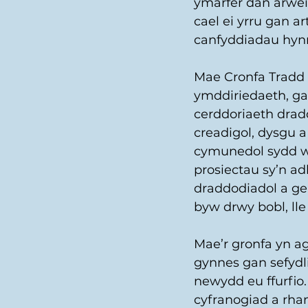
ymarfer dan arwei
cael ei yrru gan a
canfyddiadau hynn
Mae Cronfa Tradd w
ymddiriedaeth, ga
cerddoriaeth drad
creadigol, dysgu 
cymunedol sydd w
prosiectau sy’n a
draddodiadol a g
byw drwy bobl, lle
Mae’r gronfa yn a
gynnes gan sefydl
newydd eu ffurfio
cyfranogiad a rhan