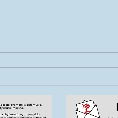
Rhys Cook yn ymuno â
Mae 
thîm Tŷ Cerdd
new
tale
cerd