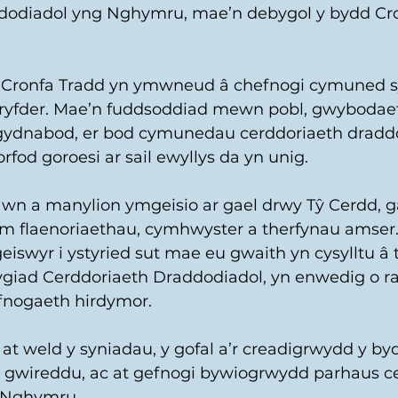
dodiadol yng Nghymru, mae’n debygol y bydd Cro
e Cronfa Tradd yn ymwneud â chefnogi cymuned s
hryfder. Mae’n fuddsoddiad mewn pobl, gwybodae
 gydnabod, er bod cymunedau cerddoriaeth dradd
rfod goroesi ar sail ewyllys da yn unig. 
awn a manylion ymgeisio ar gael drwy Tŷ Cerdd, 
m flaenoriaethau, cymhwyster a therfynau amser
iswyr i ystyried sut mae eu gwaith yn cysylltu â
giad Cerddoriaeth Draddodiadol, yn enwedig o r
fnogaeth hirdymor. 
t weld y syniadau, y gofal a’r creadigrwydd y by
w gwireddu, ac at gefnogi bywiogrwydd parhaus c
 Nghymru. 