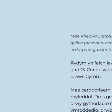
Mae Rheolwr Datbly
gyflwr presennol ce
ei darparu gan fent
Rydym yn falch ia
gan Tŷ Cerdd sydd 
draws Cymru. 
Mae cerddoriaeth
rhyfeddol. Dros g
drwy gyfnodau o n
ymroddedig, grwpi