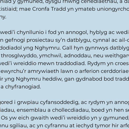
niad y gymuned, dysgu rhwng cenedlaethau, a da
rtistiaid; mae Cronfa Tradd yn ymateb uniongyrchol 
y. 
edi’i chynllunio i fod yn annogol, hyblyg ac wedi’i 
n gefnogi prosiectau sy’n datblygu, cynnal ac ai
dodiadol yng Nghymru. Gall hyn gynnwys datblyg
a throsglwyddo, ymchwil, adnoddau, neu weithga
edi’i wreiddio mewn traddodiad. Rydym yn croe
dlewyrchu’r amrywiaeth lawn o arferion cerddoriae
eir yng Nghymru heddiw, gan gydnabod bod tradd
 a chyfranogiad. 
gored i grwpiau cyfansoddedig, ac rydym yn annog
iadau, ensemblau a chollecdiadau, boed yn hen s
. Os yw eich gwaith wedi’i wreiddio yn y gymuned,
nu sgiliau, ac yn cyfrannu at iechyd tymor hir arfe