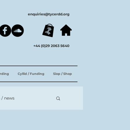
enquiries@tycerdd.org
+44 (0)29 2063 5640
ording
Cyllid / Funding
Siop / Shop
 / news