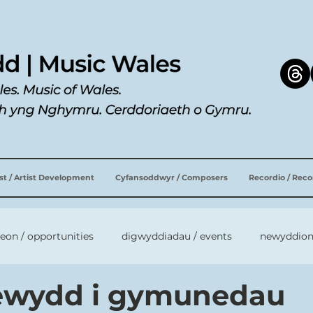
ist / Artist Development
Cyfansoddwyr / Composers
Recordio / Rec
leon / opportunities
digwyddiadau / events
newyddion
newydd i gymunedau