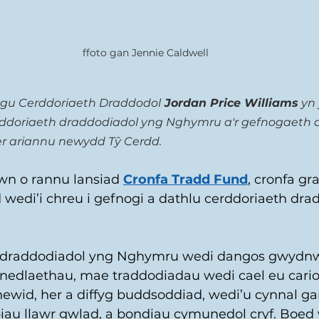
ffoto gan Jennie Caldwell
gu Cerddoriaeth Draddodol
 Jordan Price Williams
 yn
rddoriaeth draddodiadol yng Nghymru a'r gefnogaeth a 
er ariannu newydd Tŷ Cerdd.
wn o rannu lansiad 
Cronfa Tradd Fund
, cronfa g
wedi’i chreu i gefnogi a dathlu cerddoriaeth drad
 draddodiadol yng Nghymru wedi dangos gwydn
enedlaethau, mae traddodiadau wedi cael eu cario’
ewid, her a diffyg buddsoddiad, wedi’u cynnal ga
au llawr gwlad, a bondiau cymunedol cryf. Boed w