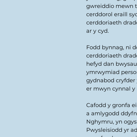
gwreiddio mewn tr
cerddorol eraill s
cerddoriaeth drad
ar y cyd. 
Fodd bynnag, ni 
cerddoriaeth drad
hefyd dan bwysau.
ymrwymiad persono
gydnabod cryfder y
er mwyn cynnal 
Cafodd y gronfa e
a amlygodd ddyfnd
Nghymru, yn ogysta
Pwysleisiodd yr a