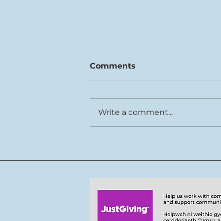
Comments
Write a comment...
Rhys Cook joins Tŷ Cerdd
team