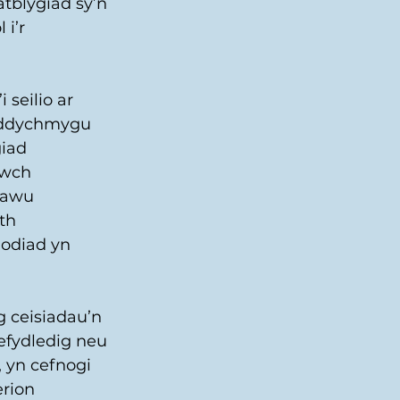
tblygiad sy’n 
i’r 
seilio ar 
l-ddychmygu 
iad 
rwch 
sawu 
th 
odiad yn 
 ceisiadau’n 
efydledig neu 
 yn cefnogi 
rion 