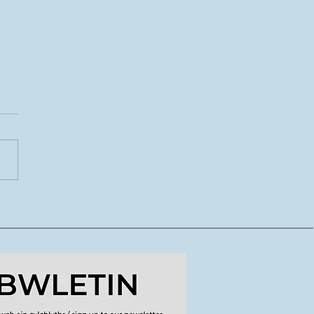
CoDI yn lansio tymor
ydd o lwybrau
dig ar gyfer crewyr
doriaeth