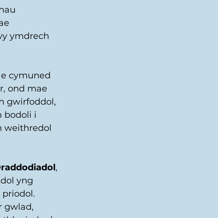
hau 
ae 
rwy ymdrech 
ae cymuned 
r, ond mae 
 gwirfoddol, 
bodoli i 
h weithredol 
Draddodiadol
, 
dol yng 
priodol. 
 gwlad, 