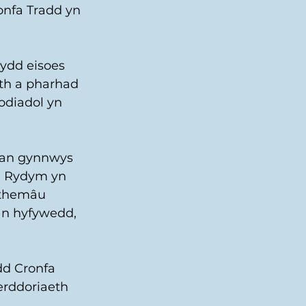
nfa Tradd yn 
ydd eisoes 
th a pharhad 
odiadol yn 
gan gynnwys 
. Rydym yn 
 themâu 
an hyfywedd, 
dd Cronfa 
erddoriaeth 