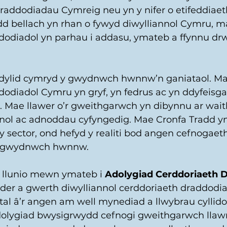
addodiadau Cymreig neu yn y nifer o etifeddiaet
ydd bellach yn rhan o fywyd diwylliannol Cymru, m
dodiadol yn parhau i addasu, ymateb a ffynnu d
ddylid cymryd y gwydnwch hwnnw’n ganiataol. M
dodiadol Cymru yn gryf, yn fedrus ac yn ddyfeisga
 Mae llawer o’r gweithgarwch yn dibynnu ar waith
l ac adnoddau cyfyngedig. Mae Cronfa Tradd yn 
 sector, ond hefyd y realiti bod angen cefnogaet
y gwydnwch hwnnw. 
i llunio mewn ymateb i 
Adolygiad Cerddoriaeth 
er a gwerth diwylliannol cerddoriaeth draddodia
l â’r angen am well mynediad a llwybrau cyllido 
dolygiad bwysigrwydd cefnogi gweithgarwch llawr