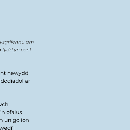
 ysgrifennu am 
fydd yn cael 
rant newydd 
dodiadol ar 
wch 
n ofalus 
n unigolion 
edi’i 