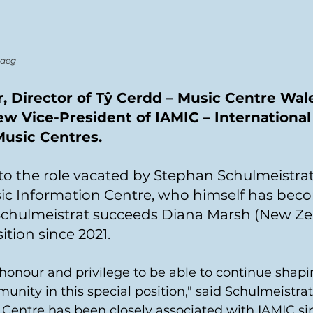
raeg
 Director of Tŷ Cerdd – Music Centre Wale
 Vice-President of IAMIC – International
Music Centres.
o the role vacated by Stephan Schulmeistrat,
c Information Centre, who himself has beco
Schulmeistrat succeeds Diana Marsh (New Ze
ition since 2021.
at honour and privilege to be able to continue shapi
unity in this special position," said Schulmeistra
Centre has been closely associated with IAMIC sin