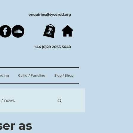
enquiries@tycerdd.org
+44 (0)29 2063 5640
ording
Cyllid / Funding
Siop / Shop
 / news
er as