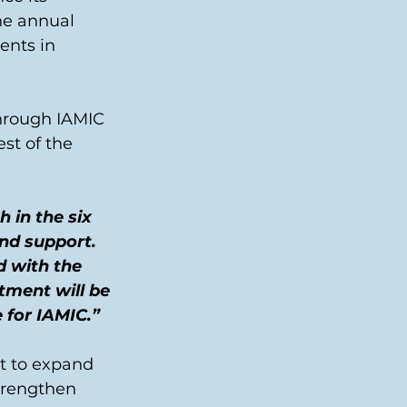
he annual 
ents in 
hrough IAMIC 
st of the 
in the six 
nd support. 
d with the 
ment will be 
e for IAMIC.”
t to expand 
trengthen 