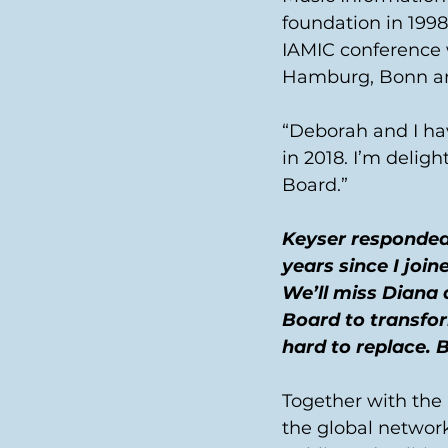
foundation in 1998
IAMIC conference 
Hamburg, Bonn a
“Deborah and I ha
in 2018. I’m delig
Board.”
Keyser responded
years since I joi
We’ll miss Diana 
Board to transfo
hard to replace. B
Together with the
the global network