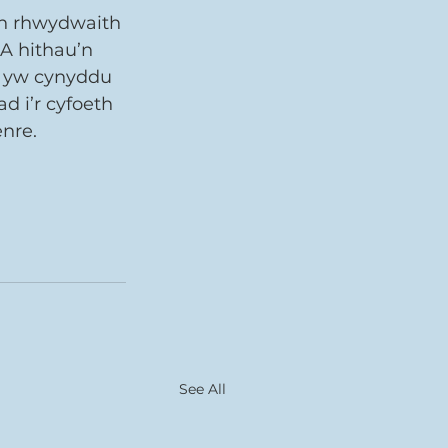
n rhwydwaith 
A hithau’n 
C yw cynyddu 
 i’r cyfoeth 
nre.
See All