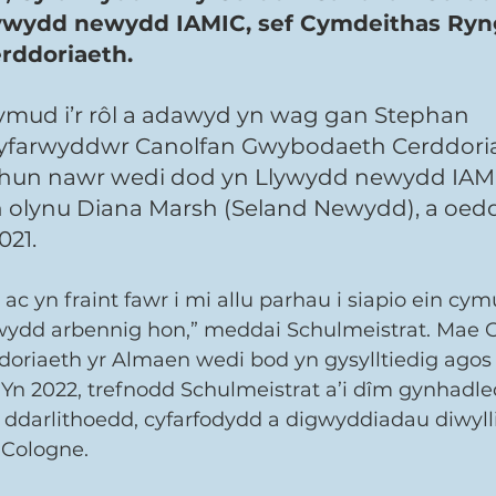
ywydd newydd IAMIC, sef Cymdeithas Ryn
rddoriaeth.
ymud i’r rôl a adawyd yn wag gan Stephan 
Cyfarwyddwr Canolfan Gwybodaeth Cerddoria
 hun nawr wedi dod yn Llywydd newydd IAMI
n olynu Diana Marsh (Seland Newydd), a oed
021.
c yn fraint fawr i mi allu parhau i siapio ein cy
wydd arbennig hon,” meddai Schulmeistrat. Mae C
riaeth yr Almaen wedi bod yn gysylltiedig agos 
. Yn 2022, trefnodd Schulmeistrat a’i dîm gynhadle
 ddarlithoedd, cyfarfodydd a digwyddiadau diwyll
Cologne.