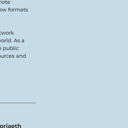
mote 
ew formats 
etwork 
orld. As a 
 public 
ources and 
oriaeth 