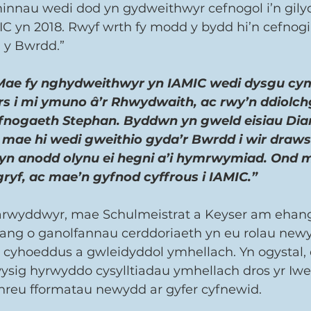
nnau wedi dod yn gydweithwyr cefnogol i’n gilydd
C yn 2018. Rwyf wrth fy modd y bydd hi’n cefnogi 
 y Bwrdd.” 
Mae fy nghydweithwyr yn IAMIC wedi dysgu cyma
rs i mi ymuno â’r Rhwydwaith, ac rwy’n ddiolch
fnogaeth Stephan. Byddwn yn gweld eisiau Dian
 mae hi wedi gweithio gyda’r Bwrdd i wir draws
 yn anodd olynu ei hegni a’i hymrwymiad. Ond m
gryf, ac mae’n gyfnod cyffrous i IAMIC.” 
arwyddwyr, mae Schulmeistrat a Keyser am ehang
ng o ganolfannau cerddoriaeth yn eu rolau newy
il cyhoeddus a gwleidyddol ymhellach. Yn ogystal,
ysig hyrwyddo cysylltiadau ymhellach dros yr Iw
hreu fformatau newydd ar gyfer cyfnewid. 