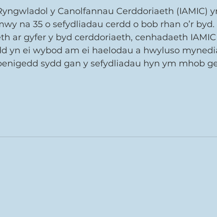
yngwladol y Canolfannau Cerddoriaeth (IAMIC) y
wy na 35 o sefydliadau cerdd o bob rhan o’r byd. 
h ar gyfer y byd cerddoriaeth, cenhadaeth IAMI
dd yn ei wybod am ei haelodau a hwyluso mynediad
benigedd sydd gan y sefydliadau hyn ym mhob ge