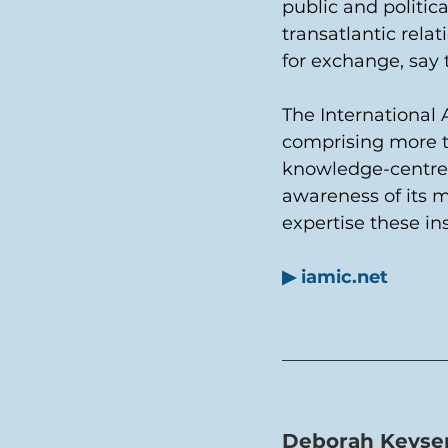
public and politica
transatlantic rel
for exchange, say t
The International 
comprising more th
knowledge-centre f
awareness of its m
expertise these ins
▶
iamic.net
Deborah Keyser