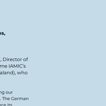
s, 
 
 Director of 
me IAMIC’s 
aland), who 
ng our 
t. The German 
ce its 