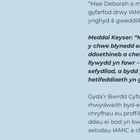
“Mae Deborah a mi
gyfarfod drwy IAMI
ynghyd â gweddill
Meddai Keyser: “
y chwe blynedd e
ddoethineb a che
llywydd yn fawr –
sefydliad, a bydd
hetifeddiaeth yn 
Gyda’r Bwrdd Cyf
rhwydwaith byd-ea
chryfhau eu proff
ddau ei bod yn bw
aelodau IAMIC a c