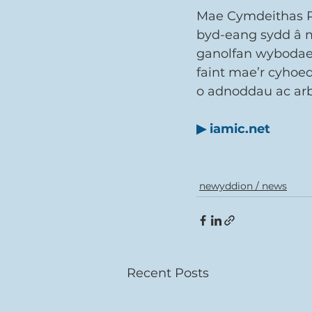
Mae Cymdeithas R
byd-eang sydd â m
ganolfan wybodaet
faint mae’r cyhoe
o adnoddau ac ar
▶ 
iamic.net
newyddion / news
Recent Posts