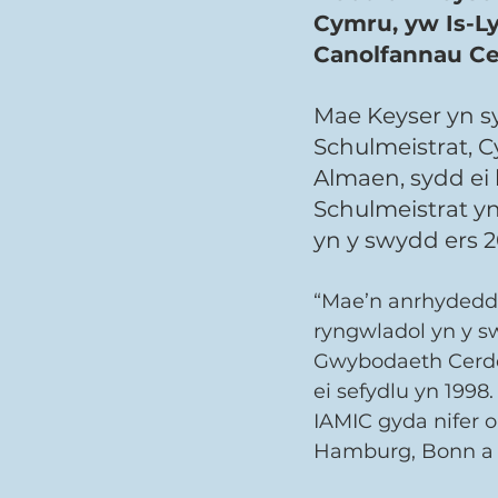
Cymru, yw Is-L
Canolfannau Ce
Mae Keyser yn s
Schulmeistrat, 
Almaen, sydd ei
Schulmeistrat y
yn y swydd ers 2
“Mae’n anrhydedd a
ryngwladol yn y s
Gwybodaeth Cerddo
ei sefydlu yn 1998
IAMIC gyda nifer o
Hamburg, Bonn a 