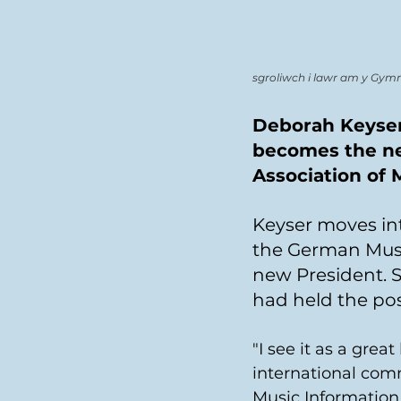
sgroliwch i lawr am y Gym
Deborah Keyser,
becomes the new
Association of 
Keyser moves int
the German Musi
new President. 
had held the pos
"I see it as a gre
international comm
Music Information 