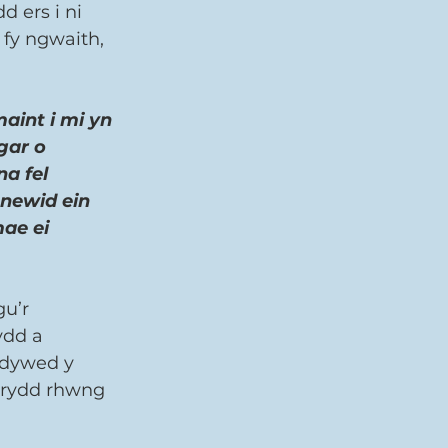
 ers i ni 
fy ngwaith, 
int i mi yn 
gar o 
a fel 
newid ein 
ae ei 
u’r 
dd a 
 dywed y 
erydd rhwng 