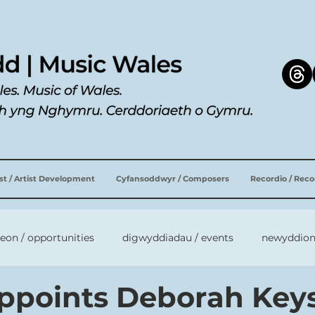
ist / Artist Development
Cyfansoddwyr / Composers
Recordio / Rec
leon / opportunities
digwyddiadau / events
newyddion
ppoints Deborah Keys