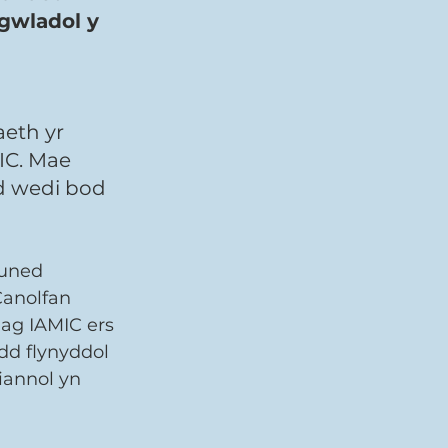
gwladol y 
eth yr 
C. Mae 
d wedi bod 
muned 
anolfan 
ag IAMIC ers 
dd flynyddol 
iannol yn 