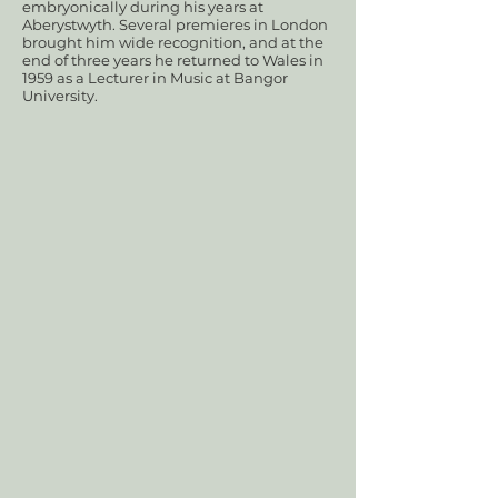
embryonically during his years at
Aberystwyth. Several premieres in London
brought him wide recognition, and at the
end of three years he returned to Wales in
1959 as a Lecturer in Music at Bangor
University.