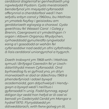
cerddorol disgleiriaf ei genhedlaeth yng
ngwledydd Prydain. Gyda meistrolaeth
benderfynol ym meysydd cyfansoddi
offerynnol a cherddorfaol wedi’i hen
sefydlu erbyn canol y 1960au, bu Mathias
yn ymateb fwyfwy i geisiadau am
gerddoriaeth eglwysig a chorawl. Gyda
gweithiau fel Wassail Carol i Goleg y
Brenin, Caergrawnt a’r ymdeithgan i’r
organ i Albwm Organau Rhydychen,
cyrhaeddodd gynulleidfa ryngwladol
eang a’i gosododd ar wahân fel
cyfansoddwr nad oedd yn ofni cyfathrebu
â llais cerddorol uniongyrchol a hygyrch.
Daeth trobwynt ym 1968 wrth i Mathias
symud i Brifysgol Caeredin fel yr Uwch-
ddarlithydd mewn Cyfansoddi. Ond
byrhoedlog fu ei gyfnod yno, yn dilyn
marwolaeth ei dad ar ddechrau 1969 a
phenderfyniad i adael bywyd
academaidd, gan ddychwelyd i Hendy-
gwyn a bywyd wedi’i neilltuo i
gyfansoddi’n unig. Fodd bynnag, egwyl
ddigon byr oedd hon hefyd ar ôl cael ei
benodi yn Gadeirydd Cerdd ym Mangor o
hydref 1970. Flynyddoedd yn
ddiweddarach, wrth fwrw golwg yn ôl,