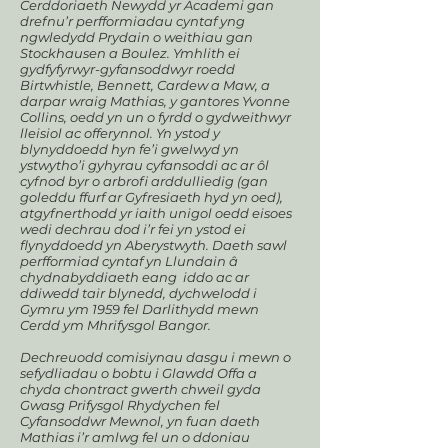
Cerddoriaeth Newydd yr Academi gan
drefnu’r perfformiadau cyntaf yng
ngwledydd Prydain o weithiau gan
Stockhausen a Boulez. Ymhlith ei
gydfyfyrwyr-gyfansoddwyr roedd
Birtwhistle, Bennett, Cardew a Maw, a
darpar wraig Mathias, y gantores Yvonne
Collins, oedd yn un o fyrdd o gydweithwyr
lleisiol ac offerynnol. Yn ystod y
blynyddoedd hyn fe’i gwelwyd yn
ystwytho’i gyhyrau cyfansoddi ac ar ôl
cyfnod byr o arbrofi arddulliedig (gan
goleddu ffurf ar Gyfresiaeth hyd yn oed),
atgyfnerthodd yr iaith unigol oedd eisoes
wedi dechrau dod i’r fei yn ystod ei
flynyddoedd yn Aberystwyth. Daeth sawl
perfformiad cyntaf yn Llundain â
chydnabyddiaeth eang iddo ac ar
ddiwedd tair blynedd, dychwelodd i
Gymru ym 1959 fel Darlithydd mewn
Cerdd ym Mhrifysgol Bangor.
Dechreuodd comisiynau dasgu i mewn o
sefydliadau o bobtu i Glawdd Offa a
chyda chontract gwerth chweil gyda
Gwasg Prifysgol Rhydychen fel
Cyfansoddwr Mewnol, yn fuan daeth
Mathias i’r amlwg fel un o ddoniau