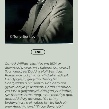
© Tony Bentley
ENG
Ganed William Mathias ym 1934 ar
ddiwrnod pwysig yn y calendr eglwysig, 1
Tachwedd, sef Dydd yr Holl Seintiau.
Roedd wastad yn falch o’i dref enedigol,
Hendy-gwyn, ger y ffin rhwng Sir
Gaerfyrddin a Sir Benfro. Pan aeth am
gyfweliad yn yr Academi Gerdd Frenhinol
ym 1955 a gofynnwyd iddo gan y Prifathro,
Syr Thomas Armstrong, o ble roedd yn dod,
atebodd drwy ddweud, “Go brin y
byddwch chi’n ei nabod hi - tre fach o’r
enw Hendy-gwyn.” “I’r gwrthwyneb,”