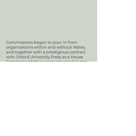
Commissions began to pour in from
organisations within and without Wales,
and together with a prestigious contract
with Oxford University Press as a House
Composer, Mathias soon emerged as one
of the brightest British musical talents of
his generation. With a determined
mastery in the fields of instrumental and
orchestral writing clearly established by
the mid-1960s, Mathias increasingly
responded to requests for church and
choral music. With works like the Wassail
Carol for King's College, Cambridge, and
the organ Processional for an Oxford
Organ Album, he reached a wide
international audience and marked him
out as a composer who was unafraid of
communicating with an immediate and
accessible musical voice.