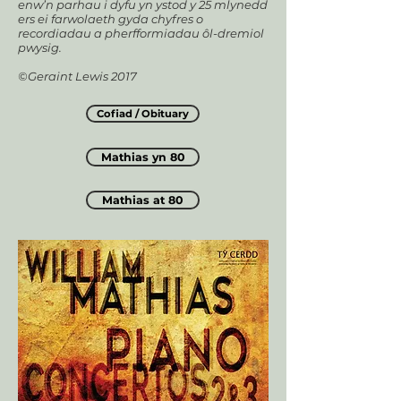
enw’n parhau i dyfu yn ystod y 25 mlynedd
ers ei farwolaeth gyda chyfres o
recordiadau a pherfformiadau ôl-dremiol
pwysig.
©Geraint Lewis 2017
Cofiad / Obituary
Mathias yn 80
Mathias at 80