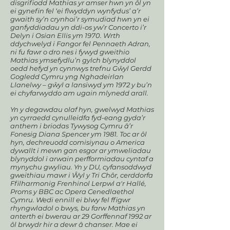
disgrifiodd Mathias yr amser hwn yn ôl yn
ei gynefin fel ‘ei flwyddyn wynfydus’ a’r
gwaith sy’n crynhoi’r symudiad hwn yn ei
ganfyddiadau yn ddi-os yw’r Concerto i’r
Delyn i Osian Ellis ym 1970. Wrth
ddychwelyd i Fangor fel Pennaeth Adran,
ni fu fawr o dro nes i fywyd gweithio
Mathias ymsefydlu’n gylch blynyddol
oedd hefyd yn cynnwys trefnu Gŵyl Gerdd
Gogledd Cymru yng Nghadeirlan
Llanelwy – gŵyl a lansiwyd ym 1972 y bu’n
ei chyfarwyddo am ugain mlynedd arall.
Yn y degawdau olaf hyn, gwelwyd Mathias
yn cyrraedd cynulleidfa fyd-eang gyda’r
anthem i briodas Tywysog Cymru â’r
Fonesig Diana Spencer ym 1981. Toc ar ôl
hyn, dechreuodd comisiynau o America
dywallt i mewn gan esgor ar ymweliadau
blynyddol i arwain perfformiadau cyntaf a
mynychu gwyliau. Yn y DU, cyfansoddwyd
gweithiau mawr i Ŵyl y Tri Chôr, cerddorfa
Ffilharmonig Frenhinol Lerpwl a'r Hallé,
Proms y BBC ac Opera Cenedlaethol
Cymru. Wedi ennill ei blwy fel ffigwr
rhyngwladol o bwys, bu farw Mathias yn
anterth ei bwerau ar 29 Gorffennaf 1992 ar
ôl brwydr hir a dewr â chanser. Mae ei