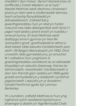
meddai’r dyn mawr, ‘dyna’r baned orau ar
reilffordd y Great Western ar ei hyd.”
Roedd Mathias wedi dechrau chwarae’r
piano yn dair oed a chyfansoddi darnau
bach ychydig flynyddoedd yn
ddiweddarach. Cafodd fod y
gweithgareddau hyn yn dod yn hollol
naturiol nes iddo ddarganfod wrth fynd i’r
ysgol nad oedd y plant eraill yn tueddu i
wneud hynny. Er bod Mathias wedi
datblygu enw’n gynnar yn lleol fel
‘pianydd o grwt’, gwrthododd ei athro o
dad adael iddo astudio Cerddoriaeth pan
aeth i Brifysgol Aberystwyth ym 1952. Ond
unwaith iddo gyrraedd yno, yn anochel,
fe’i cafodd ei hun ynghlwm â
gweithgareddau cerddorol ac ar ddiwedd
blwyddyn yn astudio Saesneg, Hanes ac
Athroniaeth, newidiodd i Gerddoriaeth o
dan Ian Parrott gan raddio ym 1956 gyda
gradd anrhydedd yn y dosbarth cyntaf ac
ysgoloriaeth i astudio yn yr Academi
Gerdd Frenhinol gyda Syr Lennox
Berkeley.
Yn Llundain, cafodd Mathias ei hun yng
nghanol cylch cerddorol byrlymus a
blaengar a daeth yn Ysgrifennydd Clwb