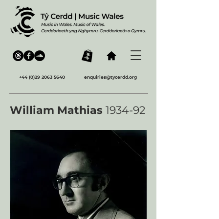
+44 (0)29 2063 5640
enquiries@tycerdd.org
William Mathias
1934-92