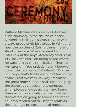
William Mathias was born in 1934 on an
auspicious day in the church calendar, 1
November being All Saints' Day. He was
always proud of his birthplace in Whitland,
near the borders of Carmarthenshire and
Pembrokeshire. When he went for
interview at the Royal Academy of Music in
1955 he ventured – on being asked where
he was from by the Principal, Sir Thomas
Armstrong – “You probably won't know of
it – a little town called Whitland.” “On the
contrary – that's the finest cup of tea on the
entire Great Western Railway,” returned
the great man! Mathias had started to play
the piano aged three and to compose
small pieces a few years later, and found
these activities entirely natural until he
discovered, on going to school, that other
children tended not to. Despite Mathias
developing a precocious local reputation