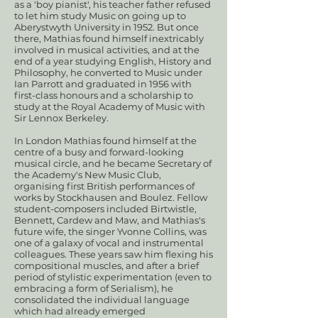
as a 'boy pianist', his teacher father refused
to let him study Music on going up to
Aberystwyth University in 1952. But once
there, Mathias found himself inextricably
involved in musical activities, and at the
end of a year studying English, History and
Philosophy, he converted to Music under
Ian Parrott and graduated in 1956 with
first-class honours and a scholarship to
study at the Royal Academy of Music with
Sir Lennox Berkeley.
In London Mathias found himself at the
centre of a busy and forward-looking
musical circle, and he became Secretary of
the Academy's New Music Club,
organising first British performances of
works by Stockhausen and Boulez. Fellow
student-composers included Birtwistle,
Bennett, Cardew and Maw, and Mathias's
future wife, the singer Yvonne Collins, was
one of a galaxy of vocal and instrumental
colleagues. These years saw him flexing his
compositional muscles, and after a brief
period of stylistic experimentation (even to
embracing a form of Serialism), he
consolidated the individual language
which had already emerged