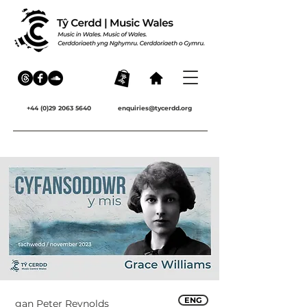
+44 (0)29 2063 5640
enquiries@tycerdd.org
ENG
gan Peter Reynolds