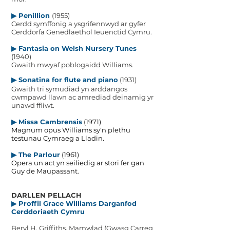
▶ Penillio
n
(1955)
Cerdd symffonig a ysgrifennwyd ar gyfer
Cerddorfa Genedlaethol Ieuenctid Cymru.
▶
Fantasia on Welsh Nursery Tunes
(1940)
Gwaith mwyaf poblogaidd Williams.
▶ Sonatina for flute and piano
(1931)
Gwaith tri symudiad yn arddan
gos
cwmpawd llawn ac amrediad deinamig yr
unawd ffliwt.
▶ Missa Cambrensis
(1971)
Magnum opus Williams sy'n plethu
testunau Cymraeg a Lladin.
▶
The Parlo
ur
(1961)
Opera un act yn seiliedig ar stori fer gan
Guy de Maupassant
.
DARLLEN PELLACH
▶ Proffil Grace Williams Darganfod
Cerddoriaeth Cymru
Beryl H. Griffiths, Mamwlad (Gwasg Carreg