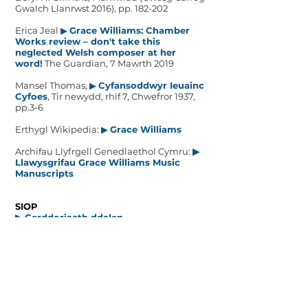
Gwalch Llanrwst 2016), pp. 182-202
Erica Jeal
▶
Grace Williams: Chamber
Works review – don't take this
neglected Welsh composer at her
word!
The Guardian, 7 Mawrth 2019
Mansel Thomas,
▶
Cyfansoddwyr Ieuainc
Cyfoes
, Tir newydd, rhif 7, Chwefror 1937,
pp.3-6
Erthygl Wikipedia:
▶
Grace Williams
Archifau Llyfrgell Genedlaethol Cymru:
▶
Llawysgrifau Gra
ce Williams Music
Manuscripts
SIOP
▶ Cerddoriaeth
dda
len
Mae cerddoriaeth Grace Williams wedi'i
chynnwys ar y disgiau Tŷ Cerdd hyn: