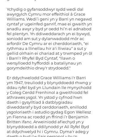
Ychydig o gyfansoddwyr sydd wedi dal
awyrgylch Cymru mor effeithiol â Grace
Williams. Wedi’i geni yn y Barri yn negawd
cyntaf yr ugeinfed ganrif, mae ei gwaith yn
anadlu awyr y byd yr oedd hi’n ei adnabod
fel plentyn. Yn ddiweddarach yn ei bywyd,
soniodd am sut y dylanwadodd môr ac
arfordir De Cymru ar ei cherddoriaeth, "ei
rythmau a llinellau hir
a'i lliwiau" a sut y
gellid olrhain ei chariad at y trwmped yn ôl
i Barri'r Rhyfel Byd Cyntaf, "llawn o
wersylloedd hyfforddi a bataliynau yn
gorymdeithio drwy'r strydoedd."
Er ddychwelodd Grace Williams i'r Barri
ym 1947, treuliodd y blynyddoedd rhwng y
ddau ryfel byd yn Llundain lle mynychodd
y Coleg Cerdd Frenhinol a gweithiodd fel
athrawes ysgol. Yn ystod y cyfnod hwn
daeth i gysylltiad â datblygiadau
diweddaraf y byd cerddoriaeth, enillodd
ysgoloriaeth i astudio gydag Egon Wellesz
yn Fienna ac roedd yn ffrind i’r Benjamin
Britten ifanc. Arweiniodd afiechyd yn y
blynyddoedd a ddilynodd yr Ail Ryfel Byd
at ddychwelyd hi i Gymru. Dyma'r adeg y
daeth o hyd i'w llais personol y bu'n