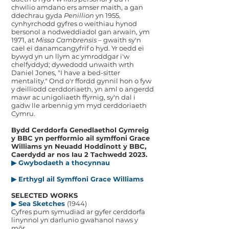
chwilio amdano ers amser maith, a gan
ddechrau gyda
Penillion
yn 1955,
cynhyrchodd gyfres o weithiau hynod
bersonol a nodweddiadol gan arwain, ym
1971, at
Missa Cambrensis –
gwaith sy'n
cael ei danamcangyfrif o hyd. Yr oedd ei
bywyd yn un llym ac ymroddgar i'w
chelfyddyd; dywedodd unwaith wrth
Daniel Jones, "I have a bed-sitter
mentality." Ond o'r ffordd gynnil hon o fyw
y deilliodd cerddoriaeth, yn aml o angerdd
mawr ac unigoliaeth ffyrnig, sy'n dal i
gadw lle arbennig ym myd cerddoriaeth
Cymru.
Bydd Cerddorfa Genedlaethol Gymreig
y BBC yn perfformio ail symffoni Grace
Williams yn Neuadd Hoddinott y BBC,
Caerdydd ar nos Iau 2 Tachwedd 2023.
▶
Gwybodaeth a thocynnau
▶ Erthygl ail Symffoni Grace Williams
SELECTED
WORKS
▶ Sea Sketches
(1944)
Cyfres pum symudiad ar gyfer cerddorfa
linynnol yn darlunio gwahanol naws y
môr.