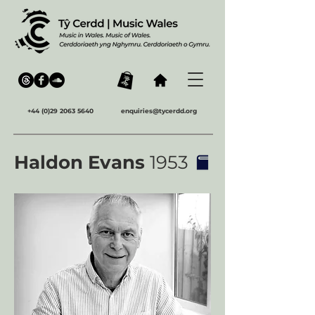
+44 (0)29 2063 5640
enquiries@tycerdd.org
Haldon Evans
1953