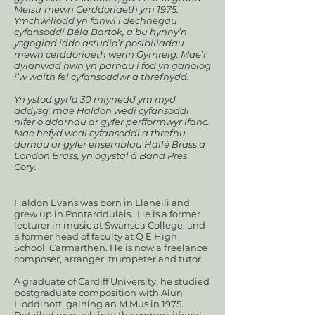
Meistr mewn Cerddoriaeth ym 1975.
Ymchwiliodd yn fanwl i dechnegau
cyfansoddi Béla Bartok, a bu hynny’n
ysgogiad iddo astudio’r posibiliadau
mewn cerddoriaeth werin Gymreig. Mae’r
dylanwad hwn yn parhau i fod yn ganolog
i’w waith fel cyfansoddwr a threfnydd.
Yn ystod gyrfa 30 mlynedd ym myd
addysg, mae Haldon wedi cyfansoddi
nifer o ddarnau ar gyfer perfformwyr ifanc.
Mae hefyd wedi cyfansoddi a threfnu
darnau ar gyfer ensemblau Hallé Brass a
London Brass, yn ogystal â Band Pres
Cory.
Haldon Evans was born in Llanelli and
grew up in Pontarddulais. He is a former
lecturer in music at Swansea College, and
a former head of faculty at Q E High
School, Carmarthen. He is now a freelance
composer, arranger, trumpeter and tutor.
A graduate of Cardiff University, he studied
postgraduate composition with Alun
Hoddinott, gaining an M.Mus in 1975.