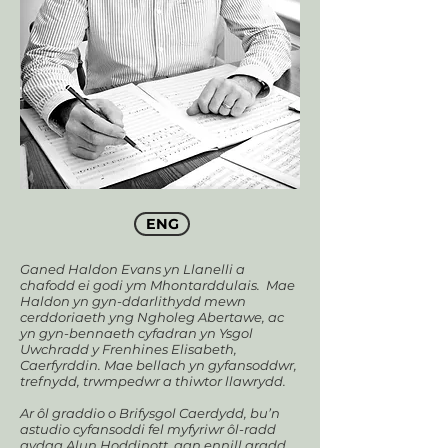
ENG
Ganed Haldon Evans yn Llanelli a
chafodd ei godi ym Mhontarddulais. Mae
Haldon yn gyn-ddarlithydd mewn
cerddoriaeth yng Ngholeg Abertawe, ac
yn gyn-bennaeth cyfadran yn Ysgol
Uwchradd y Frenhines Elisabeth,
Caerfyrddin. Mae bellach yn gyfansoddwr,
trefnydd, trwmpedwr a thiwtor llawrydd.
Ar ôl graddio o Brifysgol Caerdydd, bu’n
astudio cyfansoddi fel myfyriwr ôl-radd
gydag Alun Hoddinott, gan ennill gradd