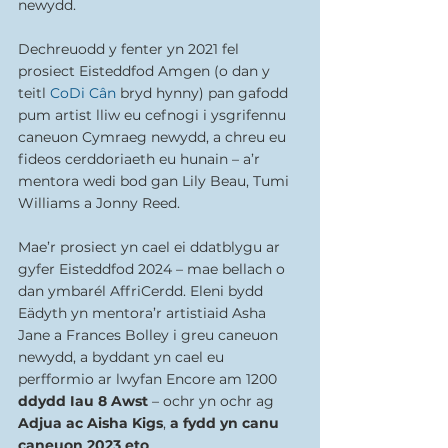
newydd.
Dechreuodd y fenter yn 2021 fel 
prosiect Eisteddfod Amgen (o dan y 
teitl 
CoDi Cân
 bryd hynny) pan gafodd 
pum artist lliw eu cefnogi i ysgrifennu 
caneuon Cymraeg newydd, a chreu eu 
fideos cerddoriaeth eu hunain – a’r 
mentora wedi bod gan Lily Beau, Tumi 
Williams a Jonny Reed.
Mae’r prosiect yn cael ei ddatblygu ar 
gyfer Eisteddfod 2024 – mae bellach o 
dan ymbarél AffriCerdd. Eleni bydd 
Eädyth yn mentora’r artistiaid Asha 
Jane a Frances Bolley i greu caneuon 
newydd, a byddant yn cael eu 
perfformio ar lwyfan Encore am 1200 
ddydd Iau 8 Awst
 – ochr yn ochr ag 
Adjua ac Aisha Kigs
, 
a fydd yn canu 
caneuon 2023 eto
.