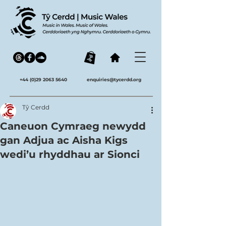
+44 (0)29 2063 5640
enquiries@tycerdd.org
Tŷ Cerdd
Caneuon Cymraeg newydd
gan Adjua ac Aisha Kigs
wedi’u rhyddhau ar Sionci