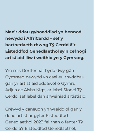
Mae’r ddau gyhoeddiad yn bennod 
newydd i AffriCerdd – sef y 
bartneriaeth rhwng Tŷ Cerdd â’r 
Eisteddfod Genedlaethol sy’n cefnogi 
artistiaid lliw i weithio yn y Gymraeg.
Ym mis Gorffennaf bydd dwy gân 
Gymraeg newydd yn cael eu rhyddhau 
gan yr artistiaid addawol o Gymru, 
Adjua ac Aisha Kigs, ar label Sionci Tŷ 
Cerdd, sef label dan arweiniad artistiaid.
Crëwyd y caneuon yn wreiddiol gan y 
ddau artist ar gyfer Eisteddfod 
Genedlaethol 2023 fel rhan o fenter Tŷ 
Cerdd a’r Eisteddfod Genedlaethol, 