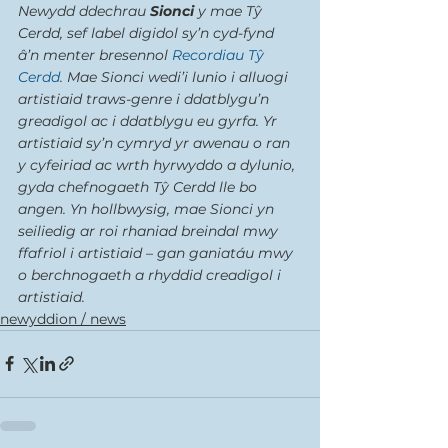
Newydd ddechrau 
Sionci
 y mae Tŷ 
Cerdd, sef label digidol sy’n cyd-fynd 
â’n menter bresennol 
Recordiau Tŷ 
Cerdd
. Mae Sionci wedi’i lunio i alluogi 
artistiaid traws-genre i ddatblygu’n 
greadigol ac i ddatblygu eu gyrfa. Yr 
artistiaid sy’n cymryd yr awenau o ran 
y cyfeiriad ac wrth hyrwyddo a dylunio, 
gyda chefnogaeth Tŷ Cerdd lle bo 
angen. Yn hollbwysig, mae Sionci yn 
seiliedig ar roi rhaniad breindal mwy 
ffafriol i artistiaid – gan ganiatáu mwy 
o berchnogaeth a rhyddid creadigol i 
artistiaid.
newyddion / news