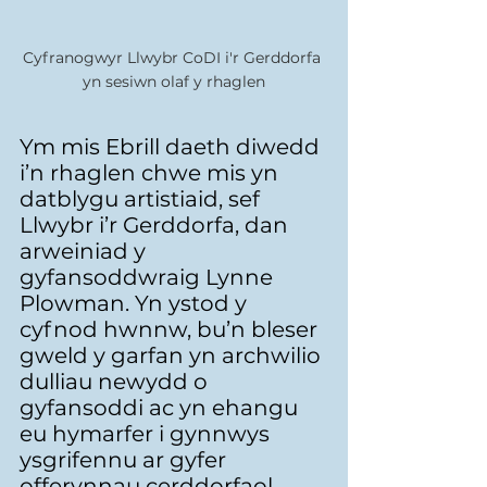
Cyfranogwyr Llwybr CoDI i'r Gerddorfa 
yn sesiwn olaf y rhaglen
Ym mis Ebrill daeth diwedd 
i’n rhaglen chwe mis yn 
datblygu artistiaid, sef 
Llwybr i’r Gerddorfa, dan 
arweiniad y 
gyfansoddwraig Lynne 
Plowman. Yn ystod y 
cyfnod hwnnw, bu’n bleser 
gweld y garfan yn archwilio 
dulliau newydd o 
gyfansoddi ac yn ehangu 
eu hymarfer i gynnwys 
ysgrifennu ar gyfer 
offerynnau cerddorfaol, 