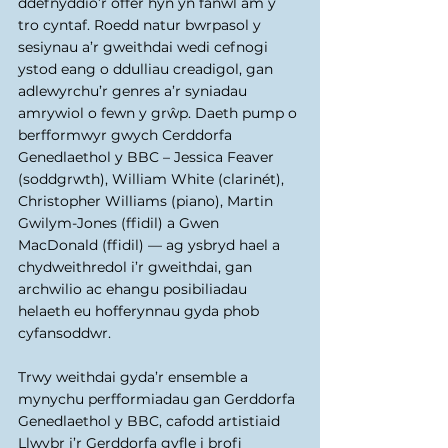
ddefnyddio’r offer hyn yn fanwl am y 
tro cyntaf. Roedd natur bwrpasol y 
sesiynau a’r gweithdai wedi cefnogi 
ystod eang o ddulliau creadigol, gan 
adlewyrchu’r genres a’r syniadau 
amrywiol o fewn y grŵp. Daeth pump o 
berfformwyr gwych Cerddorfa 
Genedlaethol y BBC – Jessica Feaver 
(soddgrwth), William White (clarinét), 
Christopher Williams (piano), Martin 
Gwilym-Jones (ffidil) a Gwen 
MacDonald (ffidil) — ag ysbryd hael a 
chydweithredol i’r gweithdai, gan 
archwilio ac ehangu posibiliadau 
helaeth eu hofferynnau gyda phob 
cyfansoddwr.
Trwy weithdai gyda’r ensemble a 
mynychu perfformiadau gan Gerddorfa 
Genedlaethol y BBC, cafodd artistiaid 
Llwybr i’r Gerddorfa gyfle i brofi 