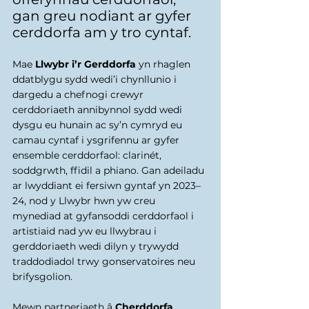
gan greu nodiant ar gyfer 
cerddorfa am y tro cyntaf.
Mae 
Llwybr i’r Gerddorfa
 yn rhaglen 
ddatblygu sydd wedi’i chynllunio i 
dargedu a chefnogi crewyr 
cerddoriaeth annibynnol sydd wedi 
dysgu eu hunain ac sy’n cymryd eu 
camau cyntaf i ysgrifennu ar gyfer 
ensemble cerddorfaol: clarinét, 
soddgrwth, ffidil a phiano. Gan adeiladu 
ar lwyddiant ei fersiwn gyntaf yn 2023–
24, nod y Llwybr hwn yw creu 
mynediad at gyfansoddi cerddorfaol i 
artistiaid nad yw eu llwybrau i 
gerddoriaeth wedi dilyn y trywydd 
traddodiadol trwy gonservatoires neu 
brifysgolion.
Mewn partneriaeth â 
Cherddorfa 