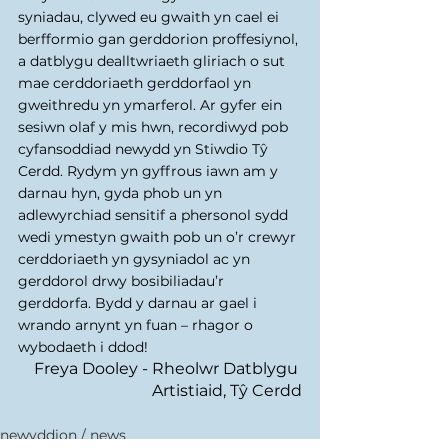
syniadau, clywed eu gwaith yn cael ei 
berfformio gan gerddorion proffesiynol, 
a datblygu dealltwriaeth gliriach o sut 
mae cerddoriaeth gerddorfaol yn 
gweithredu yn ymarferol. Ar gyfer ein 
sesiwn olaf y mis hwn, recordiwyd pob 
cyfansoddiad newydd yn Stiwdio Tŷ 
Cerdd. Rydym yn gyffrous iawn am y 
darnau hyn, gyda phob un yn 
adlewyrchiad sensitif a phersonol sydd 
wedi ymestyn gwaith pob un o’r crewyr 
cerddoriaeth yn gysyniadol ac yn 
gerddorol drwy bosibiliadau’r 
gerddorfa. Bydd y darnau ar gael i 
wrando arnynt yn fuan – rhagor o 
wybodaeth i ddod!
Freya Dooley - Rheolwr Datblygu 
Artistiaid, Tŷ Cerdd
newyddion / news