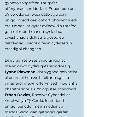
gynnwys ysgrifennu ar gyfer 
offerynnau cerddorfaol. Er bod pob un 
o’r cerddorion wedi datblygu darn 
unigol, roedd cael cohort ohonynt wedi 
creu model ar gyfer cyfnewid a thrafod; 
gan roi modd rhannu syniadau, 
cwestiynau a dulliau, a gosod eu 
datblygiad unigol o fewn cyd-destun 
creadigol ehangach.
Drwy gyfres o sesiynau unigol ac 
mewn grŵp gyda’r gyfansoddwraig 
Lynne Plowman
, datblygodd pob artist 
ei ddarn ei hun wrth feithrin sgiliau 
ymarferol mewn offeryniaeth, nodiant a 
pharatoi sgoriau. Yn ogystal, rhoddodd 
Ethan Davies
, Rheolwr Cyhoeddi ac 
Ymchwil yn Tŷ Cerdd, fentoriaeth 
unigol benodol mewn nodiant a 
meddalwedd, gan gefnogi’r garfan i 