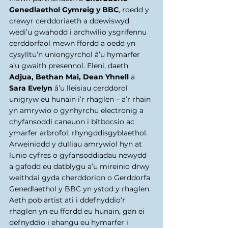
Genedlaethol Gymreig y BBC
, roedd y 
crewyr cerddoriaeth a ddewiswyd 
wedi’u gwahodd i archwilio ysgrifennu 
cerddorfaol mewn ffordd a oedd yn 
cysylltu’n uniongyrchol â’u hymarfer 
a’u gwaith presennol. Eleni, daeth 
Adjua, Bethan Mai, Dean Yhnell
 a 
Sara Evelyn
 â’u lleisiau cerddorol 
unigryw eu hunain i’r rhaglen – a’r rhain 
yn amrywio o gynhyrchu electronig a 
chyfansoddi caneuon i bîtbocsio ac 
ymarfer arbrofol, rhyngddisgyblaethol. 
Arweiniodd y dulliau amrywiol hyn at 
lunio cyfres o gyfansoddiadau newydd 
a gafodd eu datblygu a’u mireinio drwy 
weithdai gyda cherddorion o Gerddorfa 
Genedlaethol y BBC yn ystod y rhaglen. 
Aeth pob artist ati i ddefnyddio’r 
rhaglen yn eu ffordd eu hunain, gan ei 
defnyddio i ehangu eu hymarfer i 