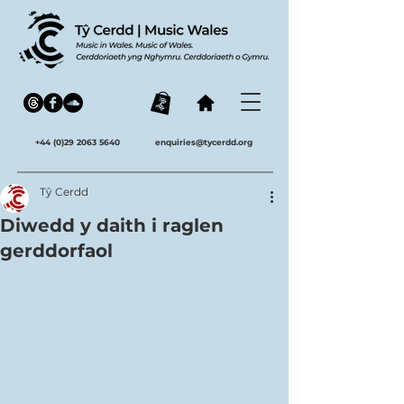
+44 (0)29 2063 5640
enquiries@tycerdd.org
Tŷ Cerdd
Diwedd y daith i raglen
gerddorfaol