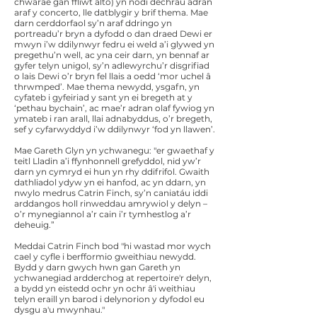
chwarae gan ffliwt alto) yn nodi dechrau adran
araf y concerto, lle datblygir y brif thema. Mae
darn cerddorfaol sy’n araf ddringo yn
portreadu’r bryn a dyfodd o dan draed Dewi er
mwyn i’w ddilynwyr fedru ei weld a’i glywed yn
pregethu’n well, ac yna ceir darn, yn bennaf ar
gyfer telyn unigol, sy’n adlewyrchu’r disgrifiad
o lais Dewi o’r bryn fel llais a oedd ‘mor uchel â
thrwmped’. Mae thema newydd, ysgafn, yn
cyfateb i gyfeiriad y sant yn ei bregeth at y
‘pethau bychain’, ac mae’r adran olaf fywiog yn
ymateb i ran arall, llai adnabyddus, o’r bregeth,
sef y cyfarwyddyd i’w ddilynwyr ‘fod yn llawen’.
Mae Gareth Glyn yn ychwanegu: "er gwaethaf y
teitl Lladin a’i ffynhonnell grefyddol, nid yw’r
darn yn cymryd ei hun yn rhy ddifrifol. Gwaith
dathliadol ydyw yn ei hanfod, ac yn ddarn, yn
nwylo medrus Catrin Finch, sy’n caniatáu iddi
arddangos holl rinweddau amrywiol y delyn –
o’r mynegiannol a’r cain i’r tymhestlog a’r
deheuig.”
Meddai Catrin Finch bod "hi wastad mor wych
cael y cyfle i berfformio gweithiau newydd.
Bydd y darn gwych hwn gan Gareth yn
ychwanegiad ardderchog at repertoire'r delyn,
a bydd yn eistedd ochr yn ochr â'i weithiau
telyn eraill yn barod i delynorion y dyfodol eu
dysgu a'u mwynhau."