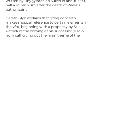
written by Rhygyfarch ap Sulien in about 1090,
half a millennium after the death of Wales’s
patron saint.
Gareth Glyn explains that “[the] concerto
makes musical reference to certain elements in
the
Vita
, beginning with a prophecy by St
Patrick of the coming of his successor (a solo
horn call, giving out the main theme of the
work), followed by the fierce storm which
raged as David’s mother, Non, was in labour in
a forest. The full orchestra depicts the blaze of
sunshine which shone on her at the moment
of birth, and the dove’s song (played by an alto
flute) marks the start of the concerto’s slow
section, in which the main theme is developed.
A slowly climbing orchestral passage portrays
the hill which grew under David’s feet so that
his followers could better see and hear him
preach, and this is followed by a passage,
mostly for solo harp, reflecting the description
of his voice from the hill being ‘as loud as a
trumpet’. A new, delicate, theme corresponds
to the saint’s reference to the ‘little things’, and
the closing, lively, section is a response to
another, less familiar, part of the sermon,
namely the instruction for his followers to ‘be
joyful’.
Glyn adds: “despite its Latin title and religious