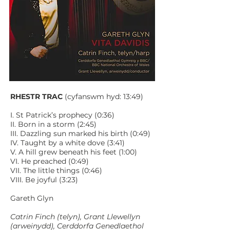
RHESTR TRAC
(cyfanswm hyd: 13:49)
I. St Patrick’s prophecy (0:36)
II. Born in a storm (2:45)
III. Dazzling sun marked his birth (0:49)
IV. Taught by a white dove (3:41)
V. A hill grew beneath his feet (1:00)
VI. He preached (0:49)
VII. The little things (0:46)
VIII. Be joyful (3:23)
Gareth Glyn
Catrin Finch (telyn), Grant Llewellyn
(arweinydd), Cerddorfa Genedlaethol