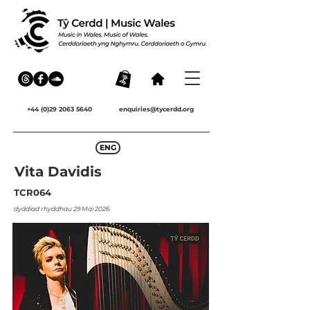
+44 (0)29 2063 5640
enquiries@tycerdd.org
ENG
Vita Davidis
TCR064
dyddiad rhyddhau 29 Mai 2026