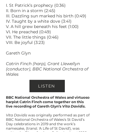
I. St Patrick’s prophecy (0:36)
II. Born in a storm (2:45)
III. Dazzling sun marked his birth (0:49)
IV. Taught by a white dove (3:41)
V. A hill grew beneath his feet (1:00)
VI. He preached (0:49)
VII. The little things (0:46)
VIII. Be joyful (3:23)
Gareth Glyn
Catrin Finch (harp), Grant Llewellyn
(conductor), BBC National Orchestra of
Wales
LISTEN
BBC National Orchestra of Wales and virtuoso
harpist Catrin Finch come together on this
live recording of Gareth Glyn’s
Vita Davidis
.
Vita Davidis
was originally performed as part of
BBC National Orchestra of Wales's St David’s
Day celebrations in 2019 and the work’s
namesake, (transl. 'A Life of St David'), was