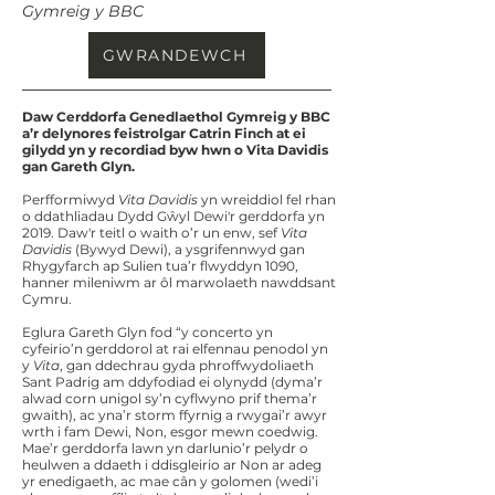
Gymreig y BBC
GWRANDEWCH
Daw Cerddorfa Genedlaethol Gymreig y BBC
a’r delynores feistrolgar Catrin Finch at ei
gilydd yn y recordiad byw hwn o Vita Davidis
gan Gareth Glyn.
Perfformiwyd
Vita Davidis
yn wreiddiol fel rhan
o ddathliadau Dydd Gŵyl Dewi'r gerddorfa yn
2019. Daw'r teitl o waith o’r un enw, sef
Vita
Davidis
(Bywyd Dewi), a ysgrifennwyd gan
Rhygyfarch ap Sulien tua’r flwyddyn 1090,
hanner mileniwm ar ôl marwolaeth nawddsant
Cymru.
Eglura Gareth Glyn fod “y concerto yn
cyfeirio’n gerddorol at rai elfennau penodol yn
y
Vita
, gan ddechrau gyda phroffwydoliaeth
Sant Padrig am ddyfodiad ei olynydd (dyma’r
alwad corn unigol sy’n cyflwyno prif thema’r
gwaith), ac yna’r storm ffyrnig a rwygai’r awyr
wrth i fam Dewi, Non, esgor mewn coedwig.
Mae’r gerddorfa lawn yn darlunio’r pelydr o
heulwen a ddaeth i ddisgleirio ar Non ar adeg
yr enedigaeth, ac mae cân y golomen (wedi’i