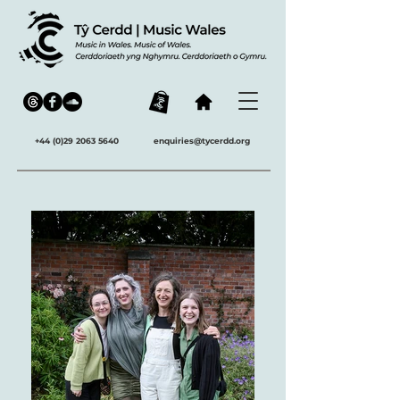
+44 (0)29 2063 5640
enquiries@tycerdd.org