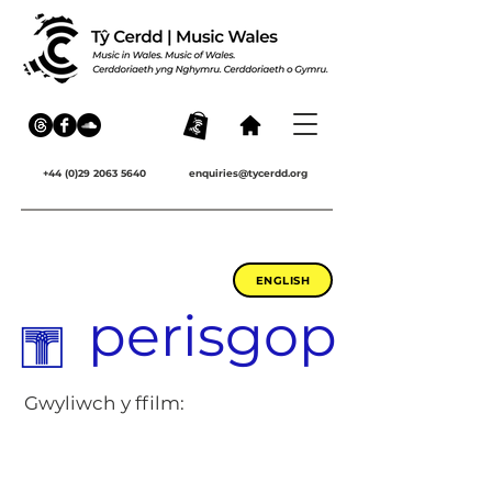
+44 (0)29 2063 5640
enquiries@tycerdd.org
ENGLISH
perisgop
Gwyliwch y ffilm: