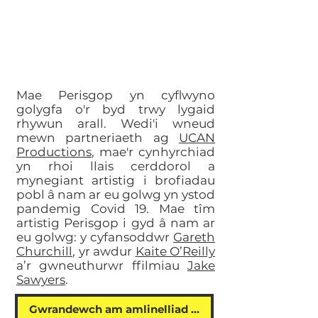
Mae Perisgop yn cyflwyno
golygfa o'r byd trwy lygaid
rhywun arall. Wedi'i wneud
mewn partneriaeth ag
UCAN
Productions
, mae'r cynhyrchiad
yn rhoi llais cerddorol a
mynegiant artistig i brofiadau
pobl â nam ar eu golwg yn ystod
pandemig Covid 19. Mae tîm
artistig Perisgop i gyd â nam ar
eu golwg: y cyfansoddwr
Gareth
Churchill
, yr awdur
Kaite O’Reilly
a’r gwneuthurwr ffilmiau
Jake
Sawyers
.
Gwrandewch am amlinelliad prosiect