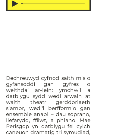
Dechreuwyd cyfnod saith mis o
gyfansoddi gan gyfres o
weithdai ar-lein: ymchwil a
datblygu sydd wedi arwain at
waith theatr gerddoriaeth
siambr, wedi'i berfformio gan
ensemble anabl – dau soprano,
llefarydd, ffliwt, a phiano. Mae
Perisgop yn datblygu fel cylch
caneuon dramatig tri symudiad,