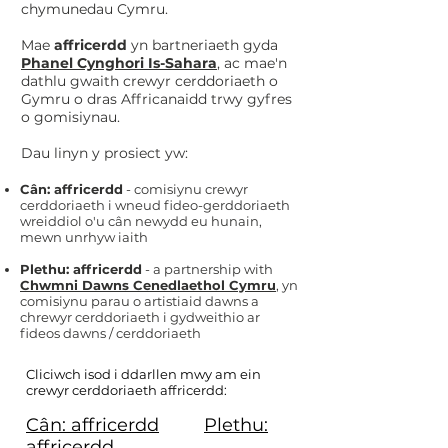
chymunedau Cymru.
Mae
affricerdd
yn bartneriaeth gyda
Phanel Cynghori Is-Sahara
, ac mae'n
dathlu gwaith crewyr cerddoriaeth o
Gymru o dras Affricanaidd trwy gyfres
o gomisiynau.
Dau linyn y prosiect yw:
Cân: affricerdd
- comisiynu crewyr
cerddoriaeth i wneud fideo-gerddoriaeth
wreiddiol o'u cân newydd eu hunain,
mewn unrhyw iaith
Plethu: affricerdd
- a partnership with
Chwmni Dawns Cenedlaethol Cymru
, yn
comisiynu parau o artistiaid dawns a
chrewyr cerddoriaeth i gydweithio ar
fideos dawns / cerddoriaeth
Cliciwch isod i ddarllen mwy am ein
crewyr cerddoriaeth affricerdd:
Cân: affricerdd
Plethu:
affricerdd