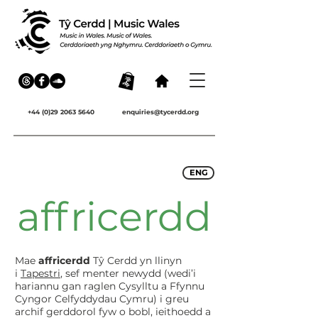
+44 (0)29 2063 5640
enquiries@tycerdd.org
ENG
affricerdd
Mae
affricerdd
Tŷ Cerdd yn llinyn
i
Tapestri
, sef menter newydd (wedi’i
hariannu gan raglen Cysylltu a Ffynnu
Cyngor Celfyddydau Cymru) i greu
archif gerddorol fyw o bobl, ieithoedd a