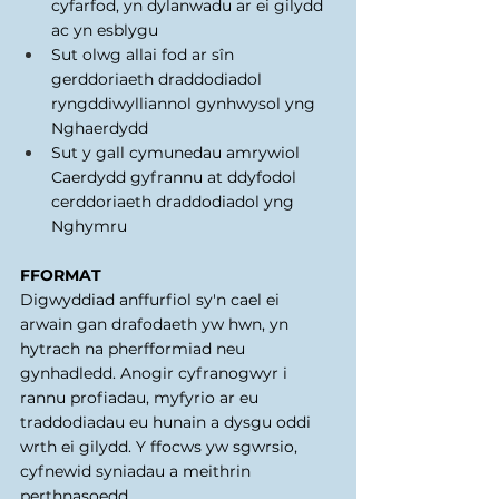
cyfarfod, yn dylanwadu ar ei gilydd 
ac yn esblygu 
Sut olwg allai fod ar sîn 
gerddoriaeth draddodiadol 
ryngddiwylliannol gynhwysol yng 
Nghaerdydd 
Sut y gall cymunedau amrywiol 
Caerdydd gyfrannu at ddyfodol 
cerddoriaeth draddodiadol yng 
Nghymru 
FFORMAT
Digwyddiad anffurfiol sy'n cael ei 
arwain gan drafodaeth yw hwn, yn 
hytrach na pherfformiad neu 
gynhadledd. Anogir cyfranogwyr i 
rannu profiadau, myfyrio ar eu 
traddodiadau eu hunain a dysgu oddi 
wrth ei gilydd. Y ffocws yw sgwrsio, 
cyfnewid syniadau a meithrin 
perthnasoedd. 