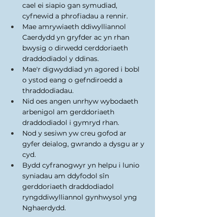
cael ei siapio gan symudiad, 
cyfnewid a phrofiadau a rennir. 
Mae amrywiaeth ddiwylliannol 
Caerdydd yn gryfder ac yn rhan 
bwysig o dirwedd cerddoriaeth 
draddodiadol y ddinas. 
Mae'r digwyddiad yn agored i bobl 
o ystod eang o gefndiroedd a 
thraddodiadau. 
Nid oes angen unrhyw wybodaeth 
arbenigol am gerddoriaeth 
draddodiadol i gymryd rhan. 
Nod y sesiwn yw creu gofod ar 
gyfer deialog, gwrando a dysgu ar y 
cyd. 
Bydd cyfranogwyr yn helpu i lunio 
syniadau am ddyfodol sîn 
gerddoriaeth draddodiadol 
ryngddiwylliannol gynhwysol yng 
Nghaerdydd. 