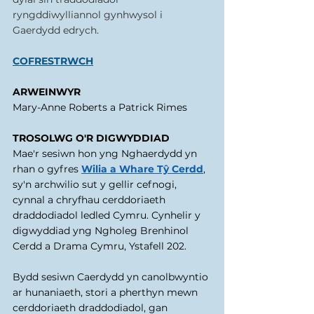
ryngddiwylliannol gynhwysol i 
Gaerdydd edrych.
COFRESTRWCH
ARWEINWYR
Mary-Anne Roberts a Patrick Rimes 
TROSOLWG O'R DIGWYDDIAD 
Mae'r sesiwn hon yng Nghaerdydd yn 
rhan o gyfres 
Wilia a Whare Tŷ Cerdd
, 
sy'n archwilio sut y gellir cefnogi, 
cynnal a chryfhau cerddoriaeth 
draddodiadol ledled Cymru. Cynhelir y 
digwyddiad yng Ngholeg Brenhinol 
Cerdd a Drama Cymru, Ystafell 202. 
Bydd sesiwn Caerdydd yn canolbwyntio 
ar hunaniaeth, stori a pherthyn mewn 
cerddoriaeth draddodiadol, gan 