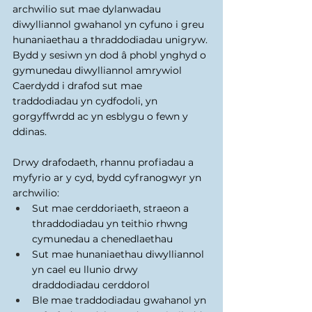
archwilio sut mae dylanwadau 
diwylliannol gwahanol yn cyfuno i greu 
hunaniaethau a thraddodiadau unigryw. 
Bydd y sesiwn yn dod â phobl ynghyd o 
gymunedau diwylliannol amrywiol 
Caerdydd i drafod sut mae 
traddodiadau yn cydfodoli, yn 
gorgyffwrdd ac yn esblygu o fewn y 
ddinas. 
Drwy drafodaeth, rhannu profiadau a 
myfyrio ar y cyd, bydd cyfranogwyr yn 
archwilio: 
Sut mae cerddoriaeth, straeon a 
thraddodiadau yn teithio rhwng 
cymunedau a chenedlaethau 
Sut mae hunaniaethau diwylliannol 
yn cael eu llunio drwy 
draddodiadau cerddorol 
Ble mae traddodiadau gwahanol yn 