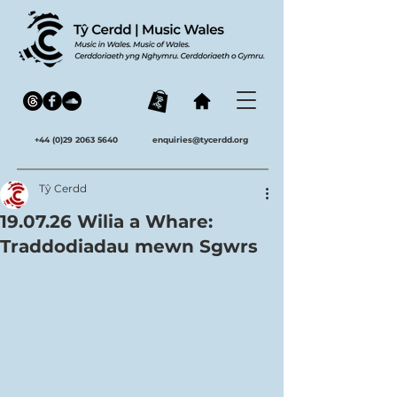
+44 (0)29 2063 5640
enquiries@tycerdd.org
Tŷ Cerdd
19.07.26 Wilia a Whare:
Traddodiadau mewn Sgwrs