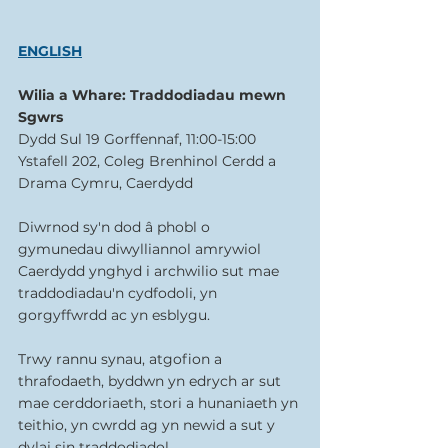
ENGLISH
Wilia a Whare: Traddodiadau mewn 
Sgwrs
Dydd Sul 19 Gorffennaf, 11:00-15:00
Ystafell 202, Coleg Brenhinol Cerdd a 
Drama Cymru, Caerdydd 
Diwrnod sy'n dod â phobl o 
gymunedau diwylliannol amrywiol 
Caerdydd ynghyd i archwilio sut mae 
traddodiadau'n cydfodoli, yn 
gorgyffwrdd ac yn esblygu.
Trwy rannu synau, atgofion a 
thrafodaeth, byddwn yn edrych ar sut 
mae cerddoriaeth, stori a hunaniaeth yn 
teithio, yn cwrdd ag yn newid a sut y 
dylai sin traddodiadol 