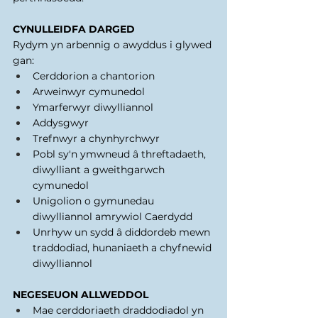
CYNULLEIDFA DARGED 
Rydym yn arbennig o awyddus i glywed 
gan: 
Cerddorion a chantorion 
Arweinwyr cymunedol 
Ymarferwyr diwylliannol 
Addysgwyr 
Trefnwyr a chynhyrchwyr 
Pobl sy'n ymwneud â threftadaeth, 
diwylliant a gweithgarwch 
cymunedol 
Unigolion o gymunedau 
diwylliannol amrywiol Caerdydd 
Unrhyw un sydd â diddordeb mewn 
traddodiad, hunaniaeth a chyfnewid 
diwylliannol 
NEGESEUON ALLWEDDOL 
Mae cerddoriaeth draddodiadol yn 