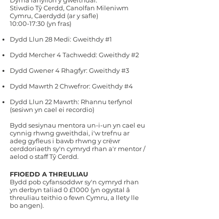
Dyma fanylion y gweithdai:
Stiwdio Tŷ Cerdd, Canolfan Mileniwm
Cymru, Caerdydd (ar y safle)
10:00-17:30 (yn fras)
Dydd Llun 28 Medi: Gweithdy #1
Dydd Mercher 4 Tachwedd: Gweithdy #2
Dydd Gwener 4 Rhagfyr: Gweithdy #3
Dydd Mawrth 2 Chwefror: Gweithdy #4
Dydd Llun
22 Mawrth: Rhannu terfynol
(sesiwn yn cael ei recordio)
Bydd sesiynau mentora un-i-un yn cael eu
cynnig rhwng gweithdai, i'w trefnu ar
adeg gyfleus i bawb rhwng y crëwr
cerddoriaeth sy'n cymryd rhan a'r mentor /
aelod o staff Tŷ Cerdd.
FFIOEDD A THREULIAU
Bydd pob cyfansoddwr sy'n cymryd rhan
yn derbyn taliad 0 £1000 (yn ogystal â
threuliau teithio o fewn Cymru, a llety lle
bo angen).