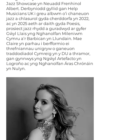
Jazz Showcase yn Neuadd Frenhinol
Albert. Derbyniodd gyllid gan Help
Musicians UK i greu albwm o’i chaneuon
jazz a chlasurol gyda cherddorfa yn 2022,
ac yn 2025 aeth ar daith gyda Poesis,
prosiect jazz rhydd a guradwyd ar gyfer
Gŵyl Llais yng Nghanolfan Mileniwm
Cymru a’r Barbican yn Llundain. Mae
Claire yn parhau i berfformio ei
threfniannau unigryw o ganeuon
traddodiadol Cymreig yn y DU a thramor,
gan gynnwys yng Ngŵyl Artefacto yn
Logroño ac yng Nghanolfan Áras Chrónáin
yn Nulyn.