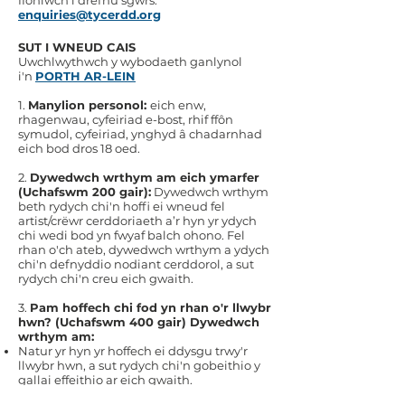
ffoniwch i drefnu sgwrs.
enquiries@tycerdd.org
SUT I WNEUD CAIS
Uwchlwythwch y wybodaeth ganlynol
i'n
PORTH AR-LEIN
​1.
Manylion personol:
eich enw,
rhagenwau, cyfeiriad e-bost, rhif ffôn
symudol, cyfeiriad, ynghyd â chadarnhad
eich bod dros 18 oed.
2.
Dywedwch wrthym am eich ymarfer
(Uchafswm 200 gair):
Dywedwch wrthym
beth rydych chi'n hoffi ei wneud fel
artist/crëwr cerddoriaeth a’r hyn yr ydych
chi wedi bod yn fwyaf balch ohono. Fel
rhan o'ch ateb, dywedwch wrthym a ydych
chi'n defnyddio nodiant cerddorol, a sut
rydych chi'n creu eich gwaith.
3.
Pam hoffech chi fod yn rhan o'r llwybr
hwn? (Uchafswm 400 gair) Dywedwch
wrthym am:
Natur yr hyn yr hoffech ei ddysgu trwy'r
llwybr hwn, a sut rydych chi'n gobeithio y
gallai effeithio ar eich gwaith.
Eich diddordeb mewn cyfansoddi ar gyfer