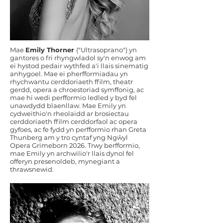
Mae
Emily Thorner
("Ultrasoprano") yn
gantores o fri rhyngwladol sy'n enwog am
ei hystod pedair wythfed a'i llais sinematig
anhygoel. Mae ei pherfformiadau yn
rhychwantu cerddoriaeth ffilm, theatr
gerdd, opera a chroestoriad symffonig, ac
mae hi wedi perfformio ledled y byd fel
unawdydd blaenllaw. Mae Emily yn
cydweithio'n rheolaidd ar brosiectau
cerddoriaeth ffilm cerddorfaol ac opera
gyfoes, ac fe fydd yn perfformio rhan Greta
Thunberg am y tro cyntaf yng Ngŵyl
Opera Grimeborn 2026. Trwy berfformio,
mae Emily yn archwilio'r llais dynol fel
offeryn presenoldeb, mynegiant a
thrawsnewid.