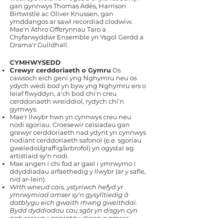
gan gynnwys Thomas Adès, Harrison
Birtwistle ac Oliver Knussen, gan
ymddangos ar sawl recordiad clodwiw.
Mae'n Athro Offerynnau Taro a
Chyfarwyddwr Ensemble yn Ysgol Gerdd a
Drama'r Guildhall.
CYMHWYSEDD
Crewyr cerddoriaeth o Gymru
Os
cawsoch eich geni yng Nghymru neu os
ydych wedi bod yn byw yng Nghymru ers o
leiaf flwyddyn, a'ch bod chi'n creu
cerddoriaeth wreiddiol, rydych chi'n
gymwys.
Mae'r llwybr hwn yn cynnwys creu neu
nodi sgoriau. Croesewir ceisiadau gan
grewyr cerddoriaeth nad ydynt yn cynnwys
nodiant cerddoriaeth safonol (e.e. sgoriau
gweledol/graffig/arbrofol) yn ogystal ag
artistiaid sy'n nodi.
Mae angen i chi fod ar gael i ymrwymo i
ddyddiadau arfaethedig y llwybr (ar y safle,
nid ar-lein).
Wrth wneud cais, ystyriwch hefyd yr
ymrwymiad amser sy'n gysylltiedig â
datblygu eich gwaith rhwng gweithdai.
Bydd dyddiadau cau sgôr yn disgyn cyn