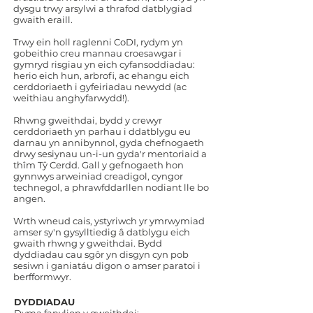
dysgu trwy arsylwi a thrafod datblygiad
gwaith eraill.
Trwy ein holl raglenni CoDI, rydym yn
gobeithio creu mannau croesawgar i
gymryd risgiau yn eich cyfansoddiadau:
herio eich hun, arbrofi, ac ehangu eich
cerddoriaeth i gyfeiriadau newydd (ac
weithiau anghyfarwydd!).
Rhwng gweithdai, bydd y crewyr
cerddoriaeth yn parhau i ddatblygu eu
darnau yn annibynnol, gyda chefnogaeth
drwy sesiynau un-i-un gyda'r mentoriaid a
thîm Tŷ Cerdd. Gall y gefnogaeth hon
gynnwys arweiniad creadigol, cyngor
technegol, a phrawfddarllen nodiant lle bo
angen.
Wrth wneud cais, ystyriwch yr ymrwymiad
amser sy'n gysylltiedig â datblygu eich
gwaith rhwng y gweithdai. Bydd
dyddiadau cau sgôr yn disgyn cyn pob
sesiwn i ganiatáu digon o amser paratoi i
berfformwyr.
DYDDIADAU