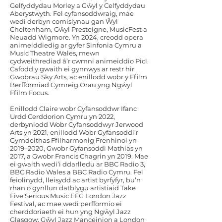
Gelfyddydau Morley a Gŵyl y Celfyddydau
Aberystwyth. Fel cyfansoddwraig, mae
wedi derbyn comisiynau gan Ŵyl
Cheltenham, Gŵyl Presteigne, MusicFest a
Neuadd Wigmore. Yn 2024, creodd opera
animeiddiedig ar gyfer Sinfonia Cymru a
Music Theatre Wales, mewn
cydweithrediad â’r cwmni animeiddio Picl.
Cafodd y gwaith ei gynnwys ar restr hir
Gwobrau Sky Arts, ac enillodd wobr y Ffilm
Berfformiad Cymreig Orau yng Ngŵyl
Ffilm Focus.
Enillodd Claire wobr Cyfansoddwr Ifanc
Urdd Cerddorion Cymru yn 2022,
derbyniodd Wobr Cyfansoddwyr Jerwood
Arts yn 2021, enillodd Wobr Gyfansoddi’r
Gymdeithas Ffilharmonig Frenhinol yn
2019–2020, Gwobr Gyfansoddi Mathias yn
2017, a Gwobr Francis Chagrin yn 2019. Mae
ei gwaith wedi’i ddarlledu ar BBC Radio 3,
BBC Radio Wales a BBC Radio Cymru. Fel
feiolinydd, lleisydd ac artist byrfyfyr, bu’n
rhan o gynllun datblygu artistiaid Take
Five Serious Music EFG London Jazz
Festival, ac mae wedi perfformio ei
cherddoriaeth ei hun yng Ngŵyl Jazz
Glasgow, Gŵyl Jazz Manceinion a London