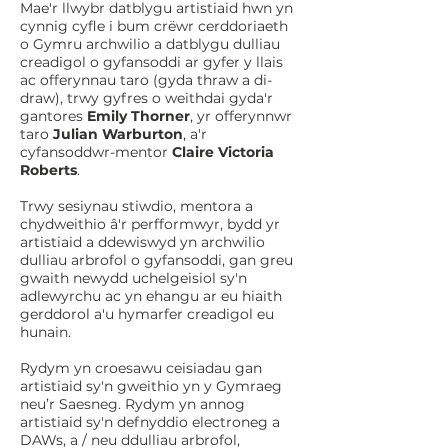
​Mae'r llwybr datblygu artistiaid hwn yn
cynnig cyfle i bum crëwr cerddoriaeth
o Gymru archwilio a datblygu dulliau
creadigol o gyfansoddi ar gyfer y llais
ac offerynnau taro (gyda thraw a di-
draw), trwy gyfres o weithdai gyda'r
gantores
Emily Thorner
, yr offerynnwr
taro
Julian Warburton
, a'r
cyfansoddwr-mentor
Claire Victoria
Roberts
.
Trwy sesiynau stiwdio, mentora a
chydweithio â'r perfformwyr, bydd yr
artistiaid a ddewiswyd yn archwilio
dulliau arbrofol o gyfansoddi, gan greu
gwaith newydd uchelgeisiol sy'n
adlewyrchu ac yn ehangu ar eu hiaith
gerddorol a'u hymarfer creadigol eu
hunain.
Rydym yn croesawu ceisiadau gan
artistiaid sy'n gweithio yn y Gymraeg
neu’r Saesneg. Rydym yn annog
artistiaid sy'n defnyddio electroneg a
DAWs, a / neu ddulliau arbrofol,