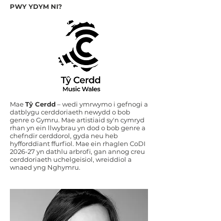
PWY YDYM NI?
Mae
Tŷ Cerdd
– wedi ymrwymo i gefnogi a
datblygu cerddoriaeth newydd o bob
genre o Gymru. Mae artistiaid sy'n cymryd
rhan yn ein llwybrau yn dod o bob genre a
chefndir cerddorol, gyda neu heb
hyfforddiant ffurfiol. Mae ein rhaglen CoDI
2026-27 yn dathlu arbrofi, gan annog creu
cerddoriaeth uchelgeisiol, wreiddiol a
wnaed yng Nghymru.