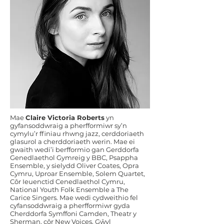
Mae
Claire Victoria Roberts
yn
gyfansoddwraig a pherfformiwr sy’n
cymylu’r ffiniau rhwng jazz, cerddoriaeth
glasurol a cherddoriaeth werin. Mae ei
gwaith wedi’i berfformio gan Gerddorfa
Genedlaethol Gymreig y BBC, Psappha
Ensemble, y sielydd Oliver Coates, Opra
Cymru, Uproar Ensemble, Solem Quartet,
Côr Ieuenctid Cenedlaethol Cymru,
National Youth Folk Ensemble a The
Carice Singers. Mae wedi cydweithio fel
cyfansoddwraig a pherfformiwr gyda
Cherddorfa Symffoni Camden, Theatr y
Sherman, côr New Voices, Gŵyl