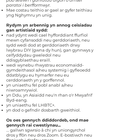
pob sesiwn i ganiatáu digon o amser
paratoi i berfformwyr.
Mae costau teithio ar gael ar gyfer teithiau
yng Nghymru yn unig.
Rydym yn arbennig yn annog ceisiadau
gan artistiaid sydd:
nad ydynt wedi cael hyfforddiant ffurfiol
mewn cyfansoddi neu gerddoriaeth, neu
sydd wedi dod at gerddoriaeth drwy
lwybrau DIY (gwna dy hun), gan gynnwys y
celfyddydau gweledol neu
ddisgyblaethau eraill.
wedi wynebu rhwystrau economaidd-
gymdeithasol a/neu systemig i gyfleoedd
ddatblygu eu hymarfer neu eu
cerddoriaeth yn y gorffennol.
yn uniaethu fel pobl anabl a/neu
niwroamrywiol.
yn Ddu, yn Asiaidd neu'n rhan o'r Mwyafrif
Byd-eang.
yn uniaethu fel LHBTC+.
yn dod o gefndir dosbarth gweithiol.
Os oes gennych ddiddordeb, ond mae
gennych rai cwestiynau...
... gallwn sgwrsio â chi yn uniongyrchol
dros y ffôn neu dros Zoom. E-bostiwch neu