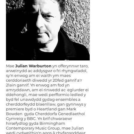
Mae
Julian Warburton
yn offerynnwr taro,
arweinydd ac addysgwr o fri rhyngwladol,
sy'n enwog am ei waith ym maes
cerddoriaeth diwedd yr 20fed ganrif a'r
21ain ganrif. Yn enwog am fod yn
amryddawn, am ei rinwedd ac eglurder ei
ddehongli, mae wedi perfformio ledled y
byd fel unawdydd gydag ensembles a
cherddorfeydd blaenllaw, gan gynnwys y
premiere byd o Heartland gan Mark
Bowden gyda Cherddorfa Genedlaethol
Gymreig y BBC. Yn brif chwaraewr
hirsefydlog gyda Birmingham
Contemporary Music Group, mae Julian
wedi cydweithio'n agos â chyfansoddwyr