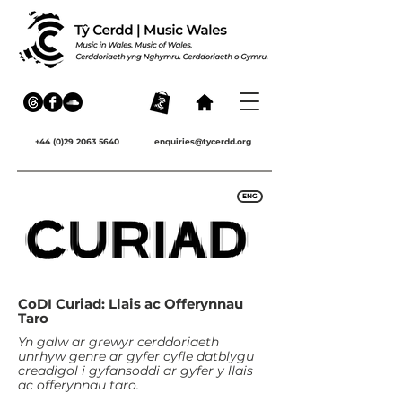
+44 (0)29 2063 5640
enquiries@tycerdd.org
ENG
CoDI Curiad: Llais ac Offerynnau
Taro
Yn galw ar grewyr cerddoriaeth
unrhyw genre ar gyfer cyfle datblygu
creadigol i gyfansoddi ar gyfer y llais
ac offerynnau taro.