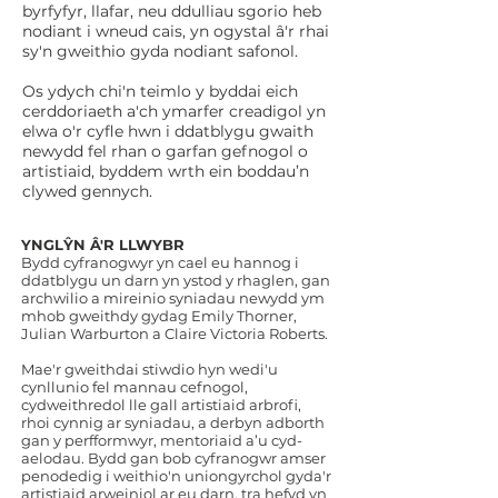
byrfyfyr, llafar, neu ddulliau sgorio heb
nodiant i wneud cais, yn ogystal â'r rhai
sy'n gweithio gyda nodiant safonol.
Os ydych chi'n teimlo y byddai eich
cerddoriaeth a'ch ymarfer creadigol yn
elwa o'r cyfle hwn i ddatblygu gwaith
newydd fel rhan o garfan gefnogol o
artistiaid, byddem wrth ein boddau’n
clywed gennych.
YNGLŶN Â'R LLWYBR
Bydd cyfranogwyr yn cael eu hannog i
ddatblygu un darn yn ystod y rhaglen, gan
archwilio a mireinio syniadau newydd ym
mhob gweithdy gydag Emily Thorner,
Julian Warburton a Claire Victoria Roberts.
Mae'r gweithdai stiwdio hyn wedi'u
cynllunio fel mannau cefnogol,
cydweithredol lle gall artistiaid arbrofi,
rhoi cynnig ar syniadau, a derbyn adborth
gan y perfformwyr, mentoriaid a’u cyd-
aelodau. Bydd gan bob cyfranogwr amser
penodedig i weithio'n uniongyrchol gyda'r
artistiaid arweiniol ar eu darn, tra hefyd yn