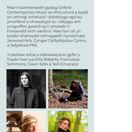
Mae’n bartneriaeth gydag Oxford
Contemporary Music ac Articulture a bydd
yn cefnogi artistiaid i ddatblygu sgiliau
ymarferol a chreadigol ac
i ddysgu am
ymgorffori gwaith sy’n ymateb i’r
hinsawdd wrth weithio. Mae hyn oll yn
bosibl oherwydd cefnogaeth hynod hael
Jerwood Arts, Cyngor Celfyddydau Cymru
a Sefydliad PRS.
Y pedwar artist a ddewiswyd ar gyfer y
llwybr hwn yw Ella Roberts, Francesca
Simmons, Gwen Siôn a Teifi Emerald.